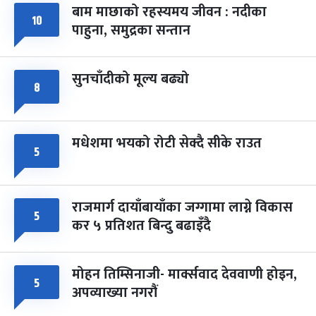
बाम माछाको रहस्यमय जीवन : नदीका
फागुपूर्णिमा
७ महिना बाँकी
८
१०
पाहुना, समुद्रका सन्तान
-
चैत्र ८, २०८३
Mar 22, 2027
सोम
सुनचाँदीको मूल्य बढ्यो
८
मधेशमा भयको रोटी सेक्दै सीके राउत
५
राजमार्ग दायाँबायाँका जग्गामा लाग्ने विकास
५
कर ५ प्रतिशत बिन्दु बढाइँदै
मोहन तिम्सिनाजी- मार्क्सवाद देववाणी होइन,
५
अपव्याख्या नगरौं