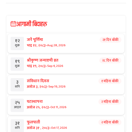
आगामी बिदाहरु
जनै पूर्णिमा
२१ दिन बाँकी
१२
-
भाद्र १२, २०८३
Aug 28, 2026
शुक्र
श्रीकृष्ण जन्माष्टमी व्रत
२८ दिन बाँकी
१९
-
भाद्र १९, २०८३
Sep 4, 2026
शुक्र
संविधान दिवस
१ महिना बाँकी
३
-
असोज ३, २०८३
Sep 19, 2026
शनि
घटस्थापना
२ महिना बाँकी
२५
-
असोज २५, २०८३
Oct 11, 2026
आइत
फूलपाती
२ महिना बाँकी
३१
-
असोज ३१ , २०८३
Oct 17, 2026
शनि