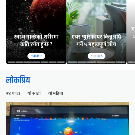
ग
स्वस्थ मान्छेको शरीरमा
एयर प्युरिफायर किन्नुअघि
भ
कति रगत हुन्छ ?
गर्ने ५ महत्त्वपूर्ण जाँच
7
STORIES
6
STORIES
लोकप्रिय
२४ घण्टा
यो साता
यो महिना