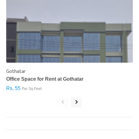
Gothatar
S
Office Space for Rent at Gothatar
H
Rs. 55
R
Per Sq.Feet
‹
›