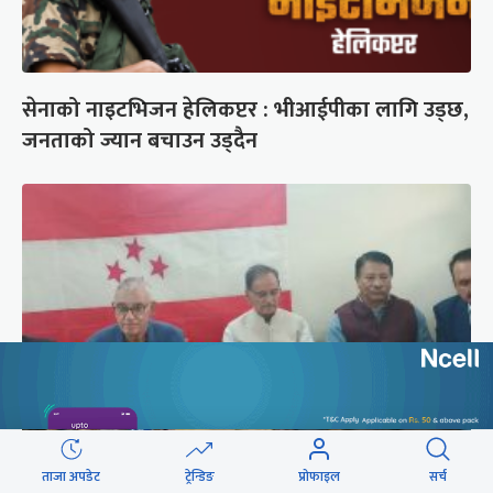
सेनाको नाइटभिजन हेलिकप्टर : भीआईपीका लागि उड्छ,
जनताको ज्यान बचाउन उड्दैन
ताजा अपडेट
ट्रेन्डिङ
प्रोफाइल
सर्च
कांग्रेस संस्थापन इतर समूहको राष्ट्रिय भेलालाई देउवाले