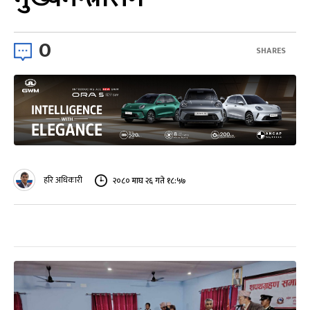
0
SHARES
हरि अधिकारी
२०८० माघ २६ गते १८:५७