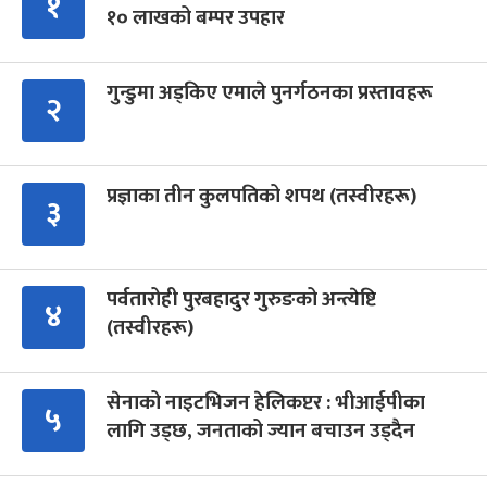
१
१० लाखको बम्पर उपहार
गुन्डुमा अड्किए एमाले पुनर्गठनका प्रस्तावहरू
२
प्रज्ञाका तीन कुलपतिको शपथ (तस्वीरहरू)
३
पर्वतारोही पुरबहादुर गुरुङको अन्त्येष्टि
४
(तस्वीरहरू)
सेनाको नाइटभिजन हेलिकप्टर : भीआईपीका
५
लागि उड्छ, जनताको ज्यान बचाउन उड्दैन