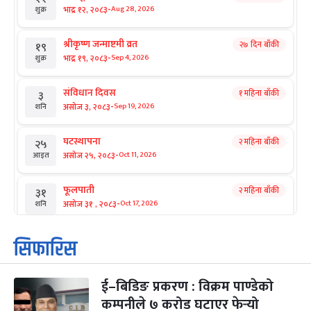
-
भाद्र १२, २०८३
Aug 28, 2026
शुक्र
श्रीकृष्ण जन्माष्टमी व्रत
२७ दिन बाँकी
१९
-
भाद्र १९, २०८३
Sep 4, 2026
शुक्र
संविधान दिवस
१ महिना बाँकी
३
-
असोज ३, २०८३
Sep 19, 2026
शनि
घटस्थापना
२ महिना बाँकी
२५
-
असोज २५, २०८३
Oct 11, 2026
आइत
फूलपाती
२ महिना बाँकी
३१
-
असोज ३१ , २०८३
Oct 17, 2026
शनि
कार्तिक सङ्क्रान्ति
२ महिना बाँकी
१
सिफारिस
-
कार्तिक १, २०८३
Oct 18, 2026
आइत
ई–बिडिङ प्रकरण : विक्रम पाण्डेको
महानवमी
२ महिना बाँकी
३
-
कम्पनीले ७ करोड घटाएर फेर्‍यो
कार्तिक ३, २०८३
Oct 20, 2026
मंगल