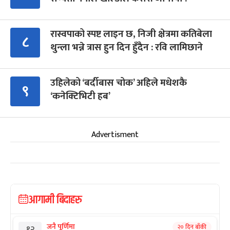
रास्वपाको स्पष्ट लाइन छ, निजी क्षेत्रमा कतिबेला
८
थुन्ला भन्ने त्रास हुन दिन हुँदैन : रवि लामिछाने
उहिलेको ‘बर्दीबास चोक’ अहिले मधेशकै
९
‘कनेक्टिभिटी हब’
Advertisment
आगामी बिदाहरु
जनै पूर्णिमा
२० दिन बाँकी
१२