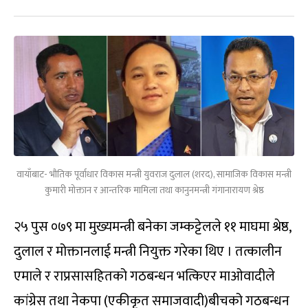
वायाँबाट- भौतिक पूर्वाधार विकास मन्त्री युवराज दुलाल (शरद), सामाजिक विकास मन्त्री
कुमारी मोक्तान र आन्तरिक मामिला तथा कानुनमन्त्री गंगानारायण श्रेष्ठ
२५ पुस ०७९ मा मुख्यमन्त्री बनेका जम्कट्टेलले ११ माघमा श्रेष्ठ,
दुलाल र मोक्तानलाई मन्त्री नियुक्त गरेका थिए । तत्कालीन
एमाले र राप्रसासहितको गठबन्धन भत्किएर माओवादीले
कांग्रेस तथा नेकपा (एकीकृत समाजवादी)बीचको गठबन्धन