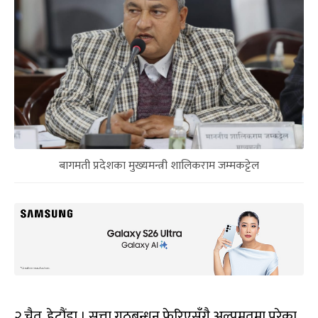
बागमती प्रदेशका मुख्यमन्त्री शालिकराम जम्मकट्टेल
२ चैत, हेटौंडा । सत्ता गठबन्धन फेरिएसँगै अल्पमतमा परेका