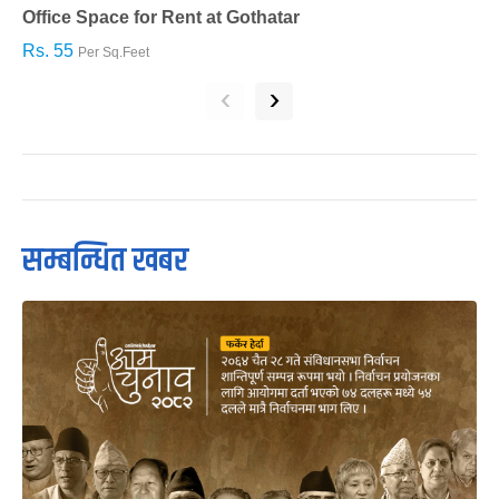
Office Space for Rent at Gothatar
H
Rs. 55
R
Per Sq.Feet
‹
›
सम्बन्धित खबर