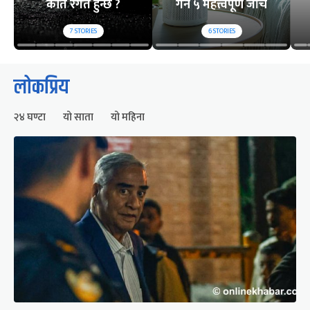
कति रगत हुन्छ ?
गर्ने ५ महत्त्वपूर्ण जाँच
7
STORIES
6
STORIES
लोकप्रिय
२४ घण्टा
यो साता
यो महिना