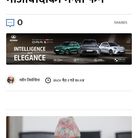
0
SHARES
नवीन तिमल्सिना
२०८० चैत २ गते १०:०४