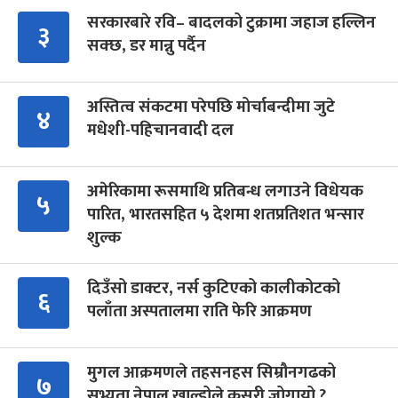
सरकारबारे रवि– बादलको टुक्रामा जहाज हल्लिन
३
सक्छ, डर मान्नु पर्दैन
अस्तित्व संकटमा परेपछि मोर्चाबन्दीमा जुटे
४
मधेशी-पहिचानवादी दल
अमेरिकामा रूसमाथि प्रतिबन्ध लगाउने विधेयक
५
पारित, भारतसहित ५ देशमा शतप्रतिशत भन्सार
शुल्क
दिउँसो डाक्टर, नर्स कुटिएको कालीकोटको
६
पलाँता अस्पतालमा राति फेरि आक्रमण
मुगल आक्रमणले तहसनहस सिम्रौनगढको
७
सभ्यता नेपाल खाल्डोले कसरी जोगायो ?