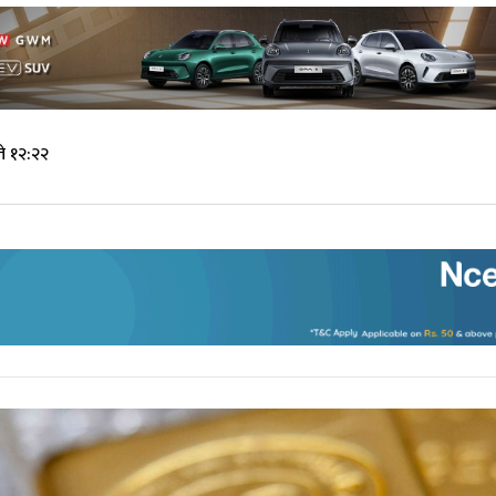
े १२:२२