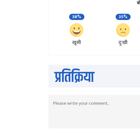
य
38%
35%
खुसी
दुःखी
प्रतिक्रिया