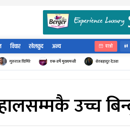
न
विचार
खेलकुद
अन्य
पात्रो
गुरुराज घिमिरे
एक वर्षे मुख्यमन्त्री
शेरबहादुर देउवा
हालसम्मकै उच्च बिन्