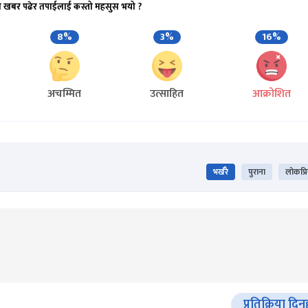
ो खबर पढेर तपाईलाई कस्तो महसुस भयो ?
8%
3%
16%
अचम्मित
उत्साहित
आक्रोशित
भर्खरै
पुराना
लोकप्र
प्रतिक्रिया दिनु