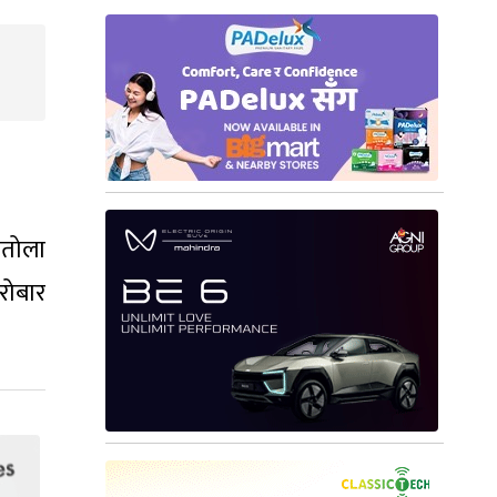
ितोला
रोबार