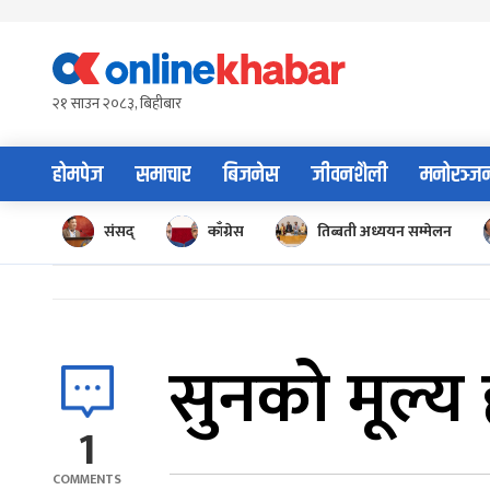
Skip
to
content
२१ साउन २०८३, बिहीबार
होमपेज
समाचार
बिजनेस
जीवनशैली
मनोरञ्ज
संसद्
काँग्रेस
तिब्बती अध्ययन सम्मेलन
सुनको मूल्य 
1
COMMENTS