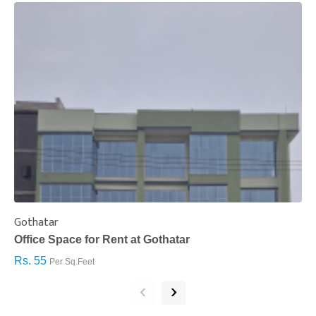
Gothatar
S
Office Space for Rent at Gothatar
H
Rs. 55
R
Per Sq.Feet
‹
›