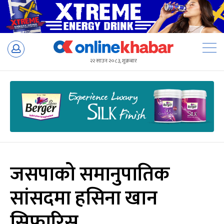
Skip
to
२२ साउन २०८३, शुक्रबार
content
जसपाको समानुपातिक
सांसदमा हसिना खान
सिफारिस