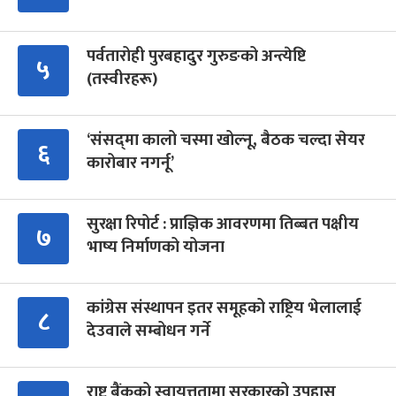
पर्वतारोही पुरबहादुर गुरुङको अन्त्येष्टि
५
(तस्वीरहरू)
‘संसद्‍मा कालो चस्मा खोल्नू, बैठक चल्दा सेयर
६
कारोबार नगर्नू’
सुरक्षा रिपोर्ट : प्राज्ञिक आवरणमा तिब्बत पक्षीय
७
भाष्य निर्माणको योजना
कांग्रेस संस्थापन इतर समूहको राष्ट्रिय भेलालाई
८
देउवाले सम्बोधन गर्ने
राष्ट्र बैंकको स्वायत्ततामा सरकारको उपहास