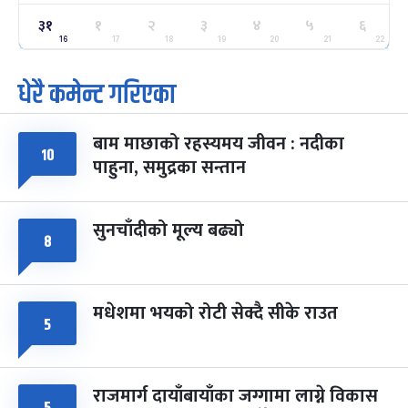
ग्याल्पो ल्होसार
७ महिना बाँकी
२५
३१
१
२
३
४
५
६
-
फाल्गुन २५, २०८३
Mar 9, 2027
मंगल
16
17
18
19
20
21
22
धेरै कमेन्ट गरिएका
पूर्णिमा व्रत
७ महिना बाँकी
७
-
चैत्र ७, २०८३
Mar 21, 2027
आइत
बाम माछाको रहस्यमय जीवन : नदीका
फागुपूर्णिमा
७ महिना बाँकी
८
१०
पाहुना, समुद्रका सन्तान
-
चैत्र ८, २०८३
Mar 22, 2027
सोम
सुनचाँदीको मूल्य बढ्यो
८
मधेशमा भयको रोटी सेक्दै सीके राउत
५
राजमार्ग दायाँबायाँका जग्गामा लाग्ने विकास