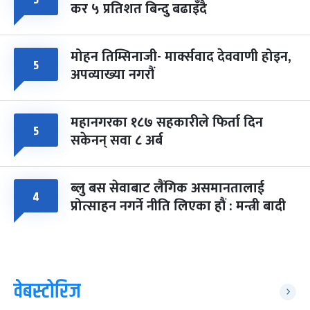
५
कर ५ प्रतिशत बिन्दु बढाइँदै
मोहन तिम्सिनाजी- मार्क्सवाद देववाणी होइन,
५
अपव्याख्या नगरौं
महानगरका १८७ सहकारीले फिर्ता दिन
५
सकेनन् सवा ८ अर्ब
ब्लु बस सेवाबाट लैंगिक असमानतालाई
४
प्रोत्साहन नगर्ने नीति लिएका हौं : मन्त्री बादी
वेबस्टोरिज