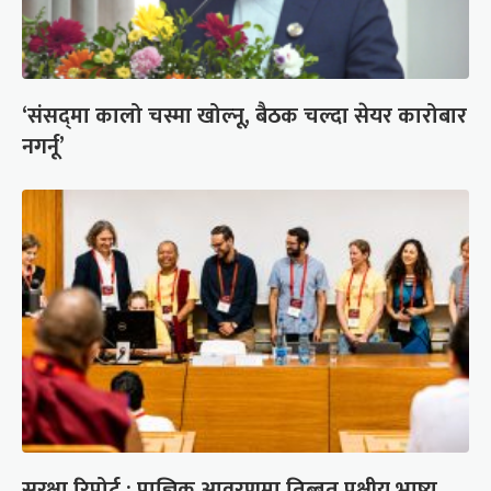
‘संसद्‍मा कालो चस्मा खोल्नू, बैठक चल्दा सेयर कारोबार
नगर्नू’
सुरक्षा रिपोर्ट : प्राज्ञिक आवरणमा तिब्बत पक्षीय भाष्य