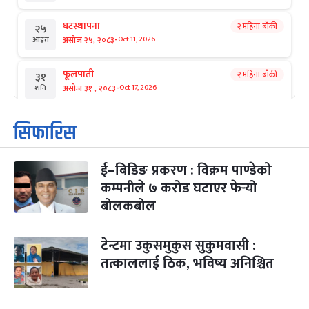
घटस्थापना
२ महिना बाँकी
२५
-
असोज २५, २०८३
Oct 11, 2026
आइत
फूलपाती
२ महिना बाँकी
३१
-
असोज ३१ , २०८३
Oct 17, 2026
शनि
कार्तिक सङ्क्रान्ति
२ महिना बाँकी
१
सिफारिस
-
कार्तिक १, २०८३
Oct 18, 2026
आइत
ई–बिडिङ प्रकरण : विक्रम पाण्डेको
महानवमी
२ महिना बाँकी
३
-
कम्पनीले ७ करोड घटाएर फेर्‍यो
कार्तिक ३, २०८३
Oct 20, 2026
मंगल
बोलकबोल
विजयादशमी
२ महिना बाँकी
४
-
कार्तिक ४, २०८३
Oct 21, 2026
बुध
टेन्टमा उकुसमुकुस सुकुमवासी :
तत्काललाई ठिक, भविष्य अनिश्चित
पापा‌ङ्कुशा एकादशी व्रत
२ महिना बाँकी
५
-
कार्तिक ५, २०८३
Oct 22, 2026
बिहि