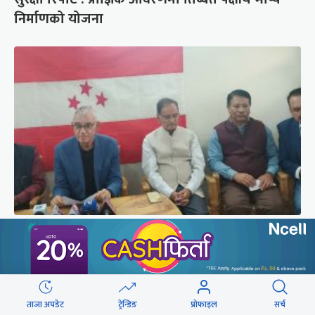
निर्माणको योजना
कांग्रेस संस्थापन इतर समूहको राष्ट्रिय भेलालाई देउवाले
सम्बोधन गर्ने
छुटाउनुभयो कि ?
ताजा अपडेट
ट्रेन्डिङ
प्रोफाइल
सर्च