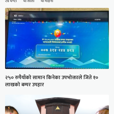
२४ घण्टा
यो साता
यो महिना
२५० रुपैयाँको सामान किनेका उपभोक्ताले जिते १०
लाखको बम्पर उपहार