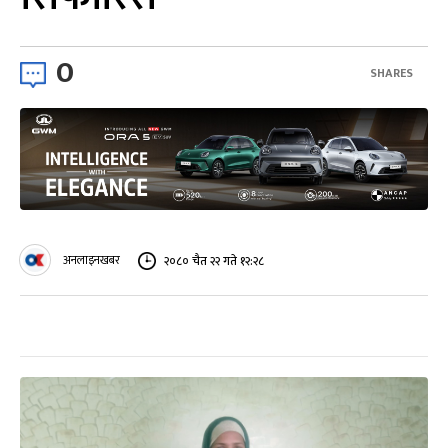
0
SHARES
अनलाइनखबर
२०८० चैत २२ गते १२:२८