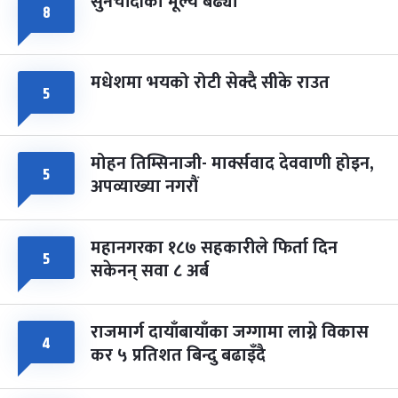
सुनचाँदीको मूल्य बढ्यो
८
मधेशमा भयको रोटी सेक्दै सीके राउत
५
मोहन तिम्सिनाजी- मार्क्सवाद देववाणी होइन,
५
अपव्याख्या नगरौं
महानगरका १८७ सहकारीले फिर्ता दिन
५
सकेनन् सवा ८ अर्ब
राजमार्ग दायाँबायाँका जग्गामा लाग्ने विकास
४
कर ५ प्रतिशत बिन्दु बढाइँदै