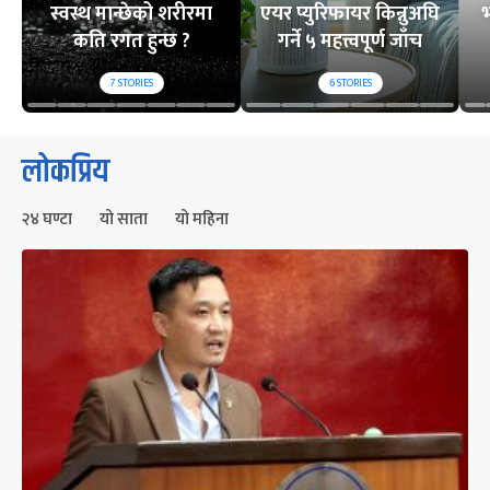
स्वस्थ मान्छेको शरीरमा
एयर प्युरिफायर किन्नुअघि
भ
कति रगत हुन्छ ?
गर्ने ५ महत्त्वपूर्ण जाँच
7
STORIES
6
STORIES
लोकप्रिय
२४ घण्टा
यो साता
यो महिना