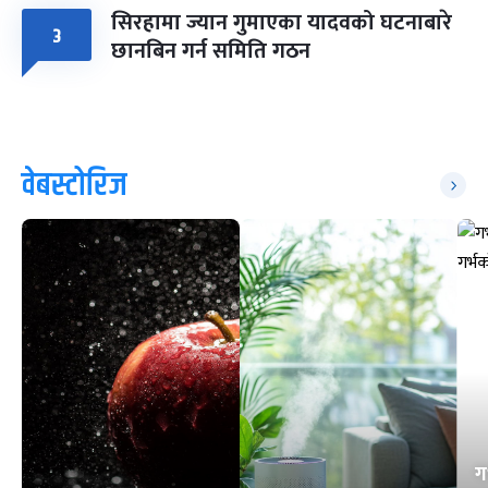
सिरहामा ज्यान गुमाएका यादवको घटनाबारे
३
छानबिन गर्न समिति गठन
वेबस्टोरिज
ग