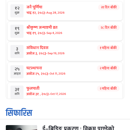
जनै पूर्णिमा
२१ दिन बाँकी
१२
-
भाद्र १२, २०८३
Aug 28, 2026
शुक्र
श्रीकृष्ण जन्माष्टमी व्रत
२८ दिन बाँकी
१९
-
भाद्र १९, २०८३
Sep 4, 2026
शुक्र
संविधान दिवस
१ महिना बाँकी
३
-
असोज ३, २०८३
Sep 19, 2026
शनि
घटस्थापना
२ महिना बाँकी
२५
-
असोज २५, २०८३
Oct 11, 2026
आइत
फूलपाती
२ महिना बाँकी
३१
-
असोज ३१ , २०८३
Oct 17, 2026
शनि
कार्तिक सङ्क्रान्ति
२ महिना बाँकी
१
सिफारिस
-
कार्तिक १, २०८३
Oct 18, 2026
आइत
ई–बिडिङ प्रकरण : विक्रम पाण्डेको
महानवमी
२ महिना बाँकी