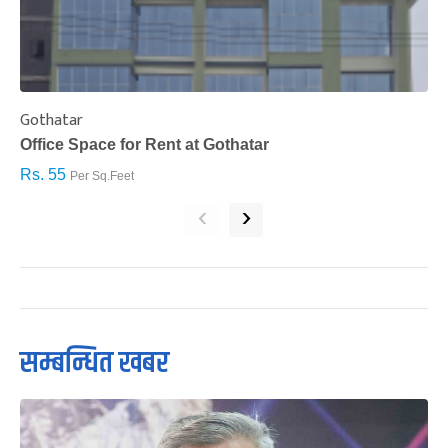
Gothatar
S
Office Space for Rent at Gothatar
H
Rs. 55
R
Per Sq.Feet
‹
›
सम्बन्धित खबर