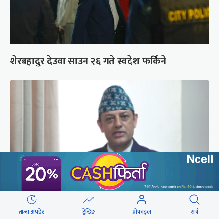
शेरबहादुर देउवा साउन २६ गते स्वदेश फर्किने
‘संसद्‍मा कालो चस्मा खोल्नू, बैठक चल्दा सेयर कारोबार
ताजा अपडेट
ट्रेन्डिङ
प्रोफाइल
सर्च