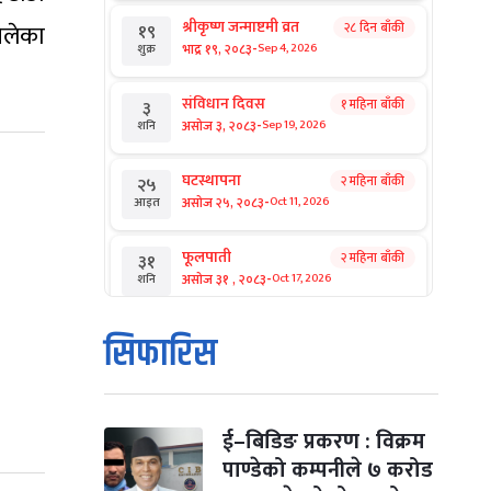
श्रीकृष्ण जन्माष्टमी व्रत
खेलेका
२८ दिन बाँकी
१९
-
भाद्र १९, २०८३
Sep 4, 2026
शुक्र
संविधान दिवस
१ महिना बाँकी
३
-
असोज ३, २०८३
Sep 19, 2026
शनि
घटस्थापना
२ महिना बाँकी
२५
-
असोज २५, २०८३
Oct 11, 2026
आइत
फूलपाती
२ महिना बाँकी
३१
-
असोज ३१ , २०८३
Oct 17, 2026
शनि
कार्तिक सङ्क्रान्ति
२ महिना बाँकी
१
सिफारिस
-
कार्तिक १, २०८३
Oct 18, 2026
आइत
महानवमी
२ महिना बाँकी
३
-
कार्तिक ३, २०८३
Oct 20, 2026
मंगल
ई–बिडिङ प्रकरण : विक्रम
पाण्डेको कम्पनीले ७ करोड
विजयादशमी
२ महिना बाँकी