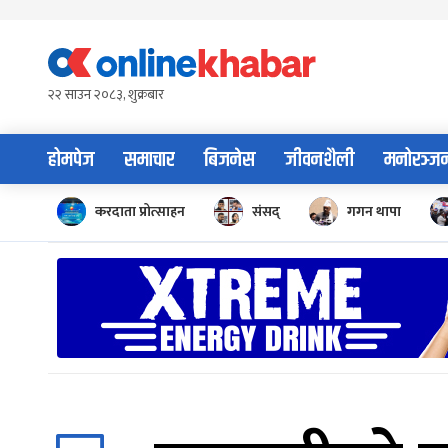
Skip
to
content
२२ साउन २०८३, शुक्रबार
होमपेज
समाचार
बिजनेस
जीवनशैली
मनोरञ्ज
करदाता प्रोत्साहन
संसद्
गगन थापा