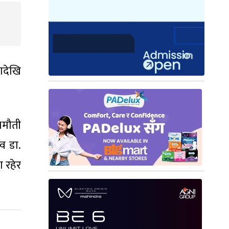
ादेखि
थमौती
व डा.
 रहेर