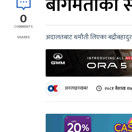
बागमतीको स्व
0
COMMENTS
अदालतबाट थमौती लिएका बद्रीबहादुर ख
SHARES
अनलाइनखबर
२०८१ वैशाख १७