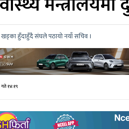
ास्थ्य मन्त्रालयमा
ड्का हुँदाहुँदै संघले पठायो नयाँ सचिव ।
 गते १४:१९