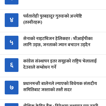
पर्वतारोही पुरबहादुर गुरुङको अन्त्येष्टि
४
(तस्वीरहरू)
सेनाको नाइटभिजन हेलिकप्टर : भीआईपीका
५
लागि उड्छ, जनताको ज्यान बचाउन उड्दैन
कांग्रेस संस्थापन इतर समूहको राष्ट्रिय भेलालाई
६
देउवाले सम्बोधन गर्ने
प्रधानमन्त्री बालेनले ल्याएको विधेयक संसदीय
७
समितिबाट जस्ताको तस्तै सदर