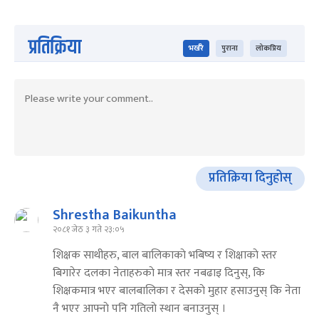
प्रतिक्रिया
भर्खरै
पुराना
लोकप्रिय
प्रतिक्रिया दिनुहोस्
Shrestha Baikuntha
२०८१ जेठ ३ गते २३:०५
शिक्षक साथीहरु, बाल बालिकाकाे भबिष्य र शिक्षाकाे स्तर
बिगारेर दलका नेताहरुकाे मात्र स्तर नबढाइ दिनुस्, कि
शिक्षकमात्र भएर बालबालिका र देसकाे मुहार हसाउनुस् कि नेता
नै भएर आफ्नाे पनि गतिलाे स्थान बनाउनुस् ।