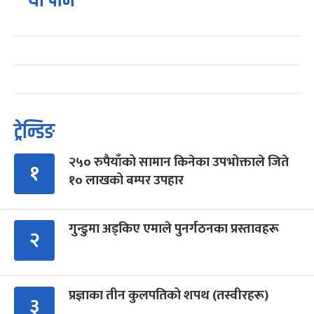
यो पनि
ट्रेन्डिङ
२५० रुपैयाँको सामान किनेका उपभोक्ताले जिते
१
१० लाखको बम्पर उपहार
गुन्डुमा अड्किए एमाले पुनर्गठनका प्रस्तावहरू
२
प्रज्ञाका तीन कुलपतिको शपथ (तस्वीरहरू)
३