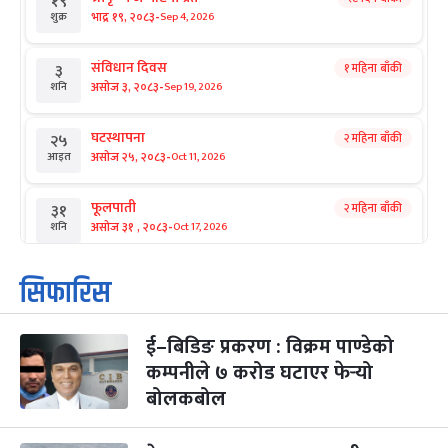
१९
-
भाद्र १९, २०८३
Sep 4, 2026
शुक्र
संविधान दिवस
१ महिना बाँकी
३
-
असोज ३, २०८३
Sep 19, 2026
शनि
घटस्थापना
२ महिना बाँकी
२५
-
असोज २५, २०८३
Oct 11, 2026
आइत
फूलपाती
२ महिना बाँकी
३१
-
असोज ३१ , २०८३
Oct 17, 2026
शनि
कार्तिक सङ्क्रान्ति
२ महिना बाँकी
१
सिफारिस
-
कार्तिक १, २०८३
Oct 18, 2026
आइत
ई–बिडिङ प्रकरण : विक्रम पाण्डेको
महानवमी
२ महिना बाँकी
३
-
कम्पनीले ७ करोड घटाएर फेर्‍यो
कार्तिक ३, २०८३
Oct 20, 2026
मंगल
बोलकबोल
विजयादशमी
२ महिना बाँकी
४
-
कार्तिक ४, २०८३
Oct 21, 2026
बुध