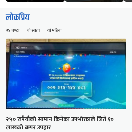
लोकप्रिय
२४ घण्टा
यो साता
यो महिना
२५० रुपैयाँको सामान किनेका उपभोक्ताले जिते १०
लाखको बम्पर उपहार