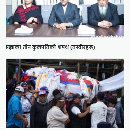
प्रज्ञाका तीन कुलपतिको शपथ (तस्वीरहरू)