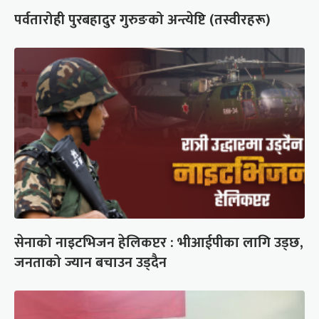
पर्वतारोही पुरबहादुर गुरुङको अन्त्येष्टि (तस्वीरहरू)
सेनाको नाइटभिजन हेलिकप्टर : भीआईपीका लागि उड्छ,
जनताको ज्यान बचाउन उड्दैन