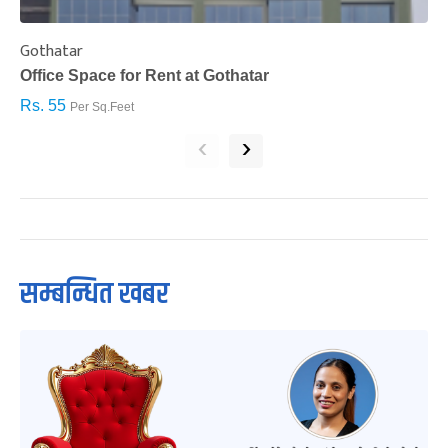
Gothatar
S
Office Space for Rent at Gothatar
H
Rs. 55
R
Per Sq.Feet
‹
›
सम्बन्धित खबर