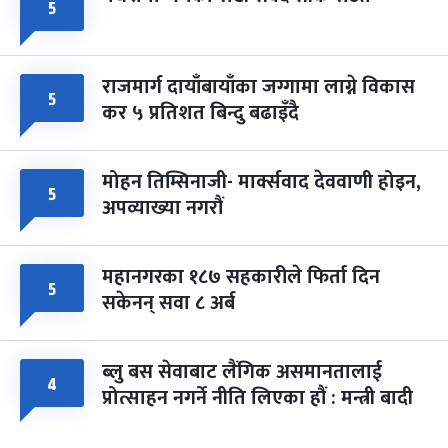
५
राजमार्ग दायाँबायाँका जग्गामा लाग्ने विकास
५
कर ५ प्रतिशत बिन्दु बढाइँदै
मोहन तिम्सिनाजी- मार्क्सवाद देववाणी होइन,
५
अपव्याख्या नगरौं
महानगरका १८७ सहकारीले फिर्ता दिन
५
सकेनन् सवा ८ अर्ब
ब्लु बस सेवाबाट लैंगिक असमानतालाई
४
प्रोत्साहन नगर्ने नीति लिएका हौं : मन्त्री बादी