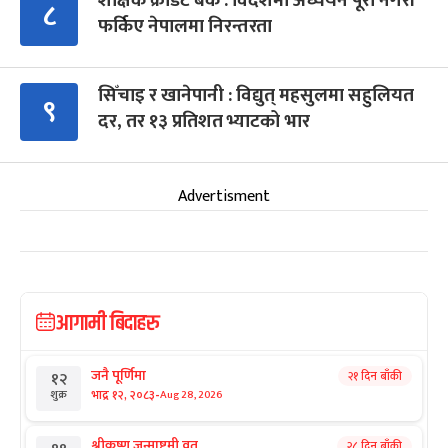
शैक्षिक क्रेडिट बैंक : विदेशमा अध्ययन पूरा नगरी
८
फर्किए नेपालमा निरन्तरता
सिँचाइ र खानेपानी : विद्युत् महसुलमा सहुलियत
९
दर, तर १३ प्रतिशत भ्याटको भार
Advertisment
आगामी बिदाहरु
जनै पूर्णिमा
२१ दिन बाँकी
१२
-
भाद्र १२, २०८३
Aug 28, 2026
शुक्र
श्रीकृष्ण जन्माष्टमी व्रत
२८ दिन बाँकी