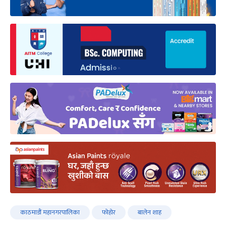
काठमाडौं महानगरपालिका
फोहोर
बालेन शाह