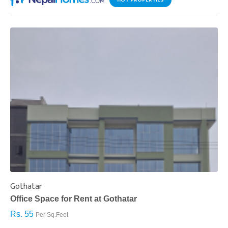
HOT PROPERTIES
Gothatar
S
Office Space for Rent at Gothatar
H
Rs. 55
R
Per Sq.Feet