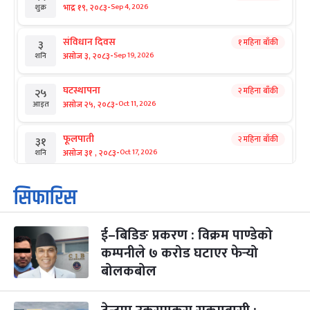
-
भाद्र १९, २०८३
Sep 4, 2026
शुक्र
संविधान दिवस
१ महिना बाँकी
३
-
असोज ३, २०८३
Sep 19, 2026
शनि
घटस्थापना
२ महिना बाँकी
२५
-
असोज २५, २०८३
Oct 11, 2026
आइत
फूलपाती
२ महिना बाँकी
३१
-
असोज ३१ , २०८३
Oct 17, 2026
शनि
कार्तिक सङ्क्रान्ति
२ महिना बाँकी
१
सिफारिस
-
कार्तिक १, २०८३
Oct 18, 2026
आइत
ई–बिडिङ प्रकरण : विक्रम पाण्डेको
महानवमी
२ महिना बाँकी
३
-
कम्पनीले ७ करोड घटाएर फेर्‍यो
कार्तिक ३, २०८३
Oct 20, 2026
मंगल
बोलकबोल
विजयादशमी
२ महिना बाँकी
४
-
कार्तिक ४, २०८३
Oct 21, 2026
बुध