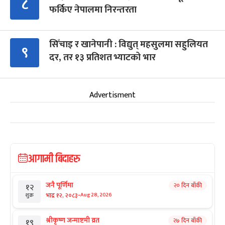
८
फर्किए नेपालमा निरन्तरता
सिँचाइ र खानेपानी : विद्युत् महसुलमा सहुलियत
९
दर, तर १३ प्रतिशत भ्याटको भार
Advertisment
आगामी बिदाहरु
जनै पूर्णिमा
२० दिन बाँकी
१२
-
भाद्र १२, २०८३
Aug 28, 2026
शुक्र
श्रीकृष्ण जन्माष्टमी व्रत
२७ दिन बाँकी
१९