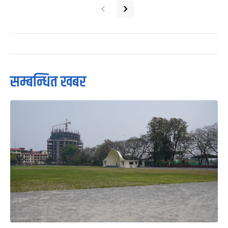
‹
›
सम्बन्धित खबर