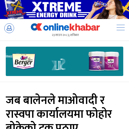
Skip
to
२३ साउन २०८३, शनिबार
content
जब बालेनले माओवादी र
रास्वपा कार्यालयमा फोहोर
बोकेको ट्रक पठाए