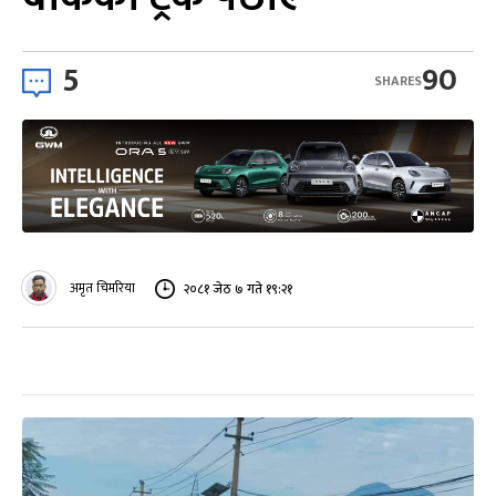
5
90
SHARES
अमृत चिमरिया
२०८१ जेठ ७ गते १९:२१