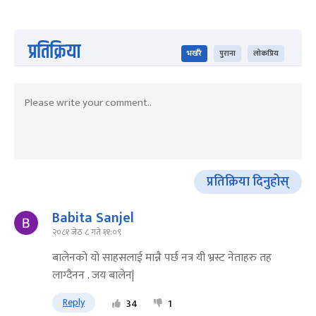
प्रतिक्रिया
भर्खरै
पुराना
लोकप्रिय
प्रतिक्रिया दिनुहोस्
Babita Sanjel
२०८१ जेठ ८ गते ११:०९
बालेनको यो साहसलाई मान्नै पर्छ नत्र यी भ्रस्ट नेताहरु तह
लाग्दैनन . जय बालेन|
Reply
34
1