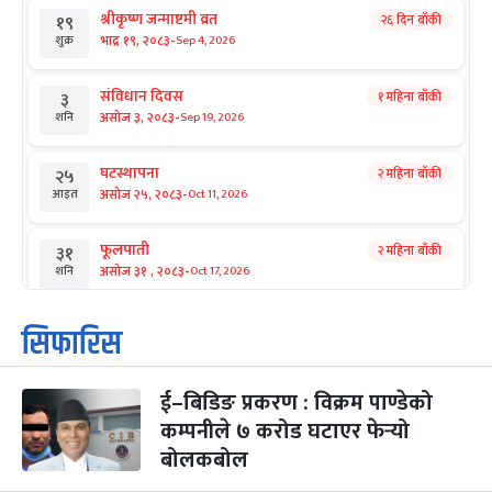
श्रीकृष्ण जन्माष्टमी व्रत
२६ दिन बाँकी
१९
-
भाद्र १९, २०८३
Sep 4, 2026
शुक्र
संविधान दिवस
१ महिना बाँकी
३
-
असोज ३, २०८३
Sep 19, 2026
शनि
घटस्थापना
२ महिना बाँकी
२५
-
असोज २५, २०८३
Oct 11, 2026
आइत
फूलपाती
२ महिना बाँकी
३१
-
असोज ३१ , २०८३
Oct 17, 2026
शनि
कार्तिक सङ्क्रान्ति
२ महिना बाँकी
१
सिफारिस
-
कार्तिक १, २०८३
Oct 18, 2026
आइत
ई–बिडिङ प्रकरण : विक्रम पाण्डेको
महानवमी
२ महिना बाँकी
३
-
कम्पनीले ७ करोड घटाएर फेर्‍यो
कार्तिक ३, २०८३
Oct 20, 2026
मंगल
बोलकबोल
विजयादशमी
२ महिना बाँकी
४