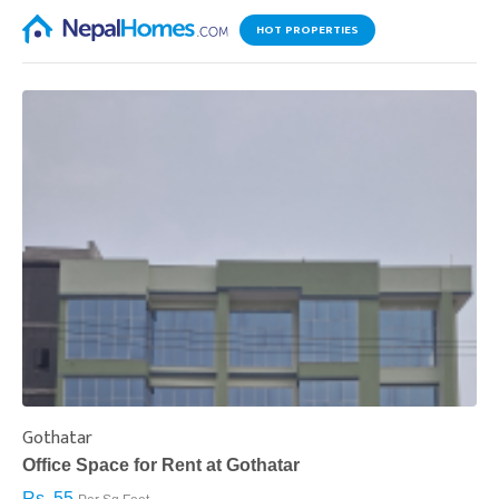
HOT PROPERTIES
Gothatar
S
Office Space for Rent at Gothatar
H
Rs. 55
R