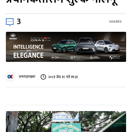
3
SHARES
अनलाइनखबर
२०८१ जेठ १८ गते ११:३२