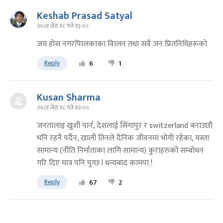
Keshab Prasad Satyal
२०८१ जेठ १८ गते १३:०८
जय हाेस नगरपािलकाका वािलन तथा सवै जन प्रितनिधिहरूकाे
Reply
6
1
Kusan Sharma
२०८१ जेठ १८ गते १२:००
जनतालाइ खुशी पार्न, देशलाई सिंगापुर र switzerland बनाउछौ
भनि रहनै पर्दैन, खाली तिनले दैनिक जीवनमा भोगी रहेका, यस्ता
सामान्य (नीति निर्माताका लागि सामान्य) कुराहरुको सम्बोधन
गरि दिए मात्र पनि पुग्छ l धन्यबाद कामपा !
Reply
67
2