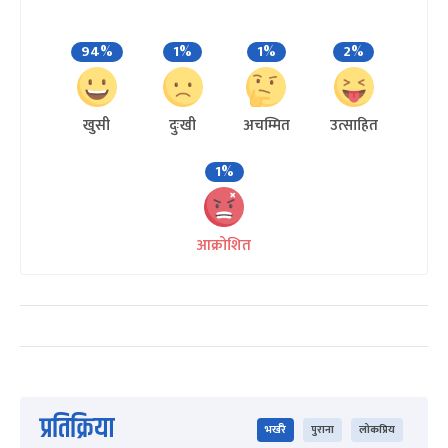
94%
1%
1%
2%
खुसी
दुःखी
अचम्मित
उत्साहित
1%
आक्रोशित
प्रतिक्रिया
भर्खरै
पुराना
लोकप्रिय