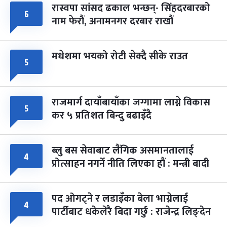
रास्वपा सांसद ढकाल भन्छन्- सिंहदरबारको
६
नाम फेरौं, अनामनगर दरबार राखौं
मधेशमा भयको रोटी सेक्दै सीके राउत
५
राजमार्ग दायाँबायाँका जग्गामा लाग्ने विकास
५
कर ५ प्रतिशत बिन्दु बढाइँदै
ब्लु बस सेवाबाट लैंगिक असमानतालाई
४
प्रोत्साहन नगर्ने नीति लिएका हौं : मन्त्री बादी
पद ओगट्ने र लडाइँका बेला भाग्नेलाई
४
पार्टीबाट धकेलेरै बिदा गर्छु : राजेन्द्र लिङ्देन