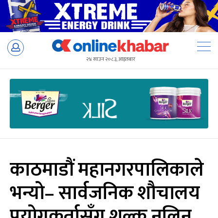
Skip
to
२४ साउन २०८३, आइतबार
content
काठमाडौं महानगरपालिकाले
भन्यो– सार्वजनिक शौचालय
प्रयोगकर्तासँग शुल्क नलिनू