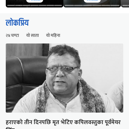
लोकप्रिय
२४ घण्टा
यो साता
यो महिना
हराएको तीन दिनपछि मृत भेटिए कपिलवस्तुका पूर्वमेयर