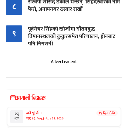
रास्वपा सांसद ढकाल भन्छन्- सिंहदरबारको नाम
८
फेरौं, अनामनगर दरबार राखौं
पूर्वमेयर सिंहको खोजीमा गौतमबुद्ध
९
विमानस्थलको कुकुरसमेत परिचालन, ड्रोनबाट
पनि निगरानी
Advertisment
आगामी बिदाहरु
जनै पूर्णिमा
१९ दिन बाँकी
१२
-
भाद्र १२, २०८३
Aug 28, 2026
शुक्र