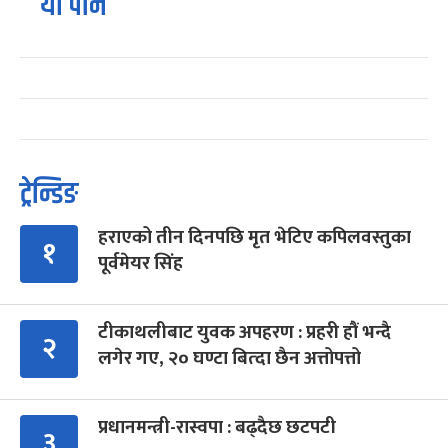
यो पनि
ट्रेन्डिङ
हराएको तीन दिनपछि मृत भेटिए कपिलवस्तुका
१
पूर्वमेयर सिंह
टीकाथलीबाट युवक अपहरण : प्रहरी हौं भन्दै
२
लगेर गए, २० घण्टा बित्दा छैन अत्तोपत्तो
प्रधानमन्त्री-रास्वपा : बढ्दैछ छटपटी
३