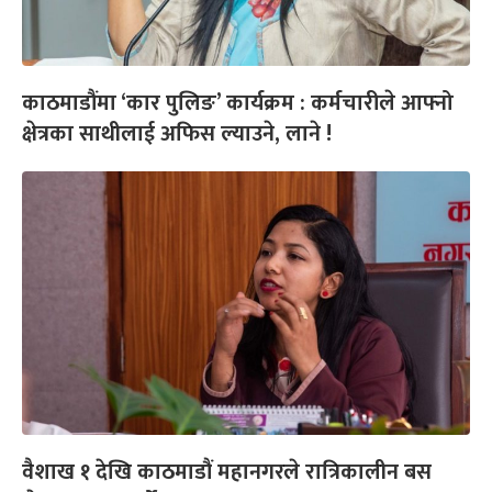
काठमाडौंमा ‘कार पुलिङ’ कार्यक्रम : कर्मचारीले आफ्नो
क्षेत्रका साथीलाई अफिस ल्याउने, लाने !
वैशाख १ देखि काठमाडौं महानगरले रात्रिकालीन बस