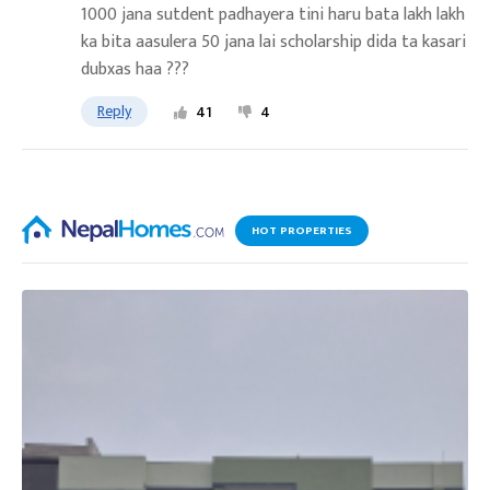
1000 jana sutdent padhayera tini haru bata lakh lakh
ka bita aasulera 50 jana lai scholarship dida ta kasari
dubxas haa ???
Reply
41
4
HOT PROPERTIES