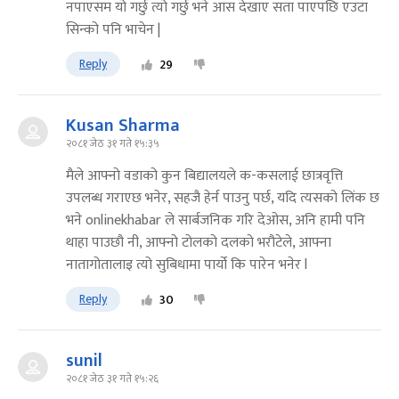
नपाएसम यो गर्छु त्यो गर्छु भने आस देखाए सता पाएपछि एउटा
सिन्को पनि भाचेन |
Reply
29
Kusan Sharma
२०८१ जेठ ३१ गते १५:३५
मैले आफ्नो वडाको कुन बिद्यालयले क-कसलाई छात्रवृत्ति
उपलब्ध गराएछ भनेर, सहजै हेर्न पाउनु पर्छ, यदि त्यसको लिंक छ
भने onlinekhabar ले सार्बजनिक गरि देओस, अनि हामी पनि
थाहा पाउछौ नी, आफ्नो टोलको दलको भरौटेले, आफ्ना
नातागोतालाइ त्यो सुबिधामा पार्यो कि पारेन भनेर l
Reply
30
sunil
२०८१ जेठ ३१ गते १५:२६