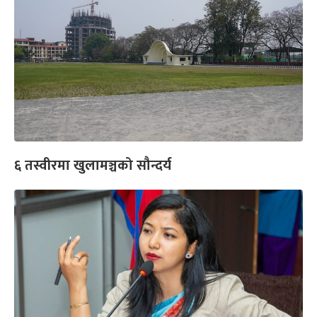
६ तस्वीरमा खुलामञ्चको सौन्दर्य