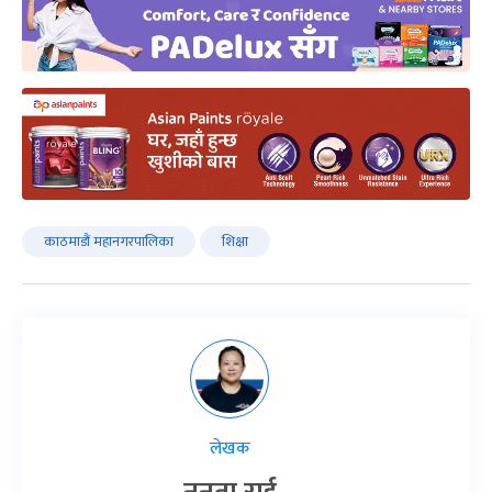
काठमाडौं महानगरपालिका
शिक्षा
लेखक
नुनुता राई