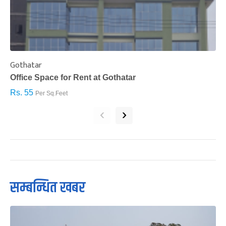
Gothatar
S
Office Space for Rent at Gothatar
H
Rs. 55
R
Per Sq.Feet
‹
›
सम्बन्धित खबर