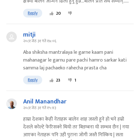
क्षेत्रमा बालेन जन्मिन ढिलो हुनु हुन्न...बालेन प्रति सधै सम्मान्......
Reply
20
mitji
२०८१ जेठ ३१ गते १७:०६
Aba shiksha mantralaya le garne kaam pani
mahanagar le garnu pare pachi hamro sarkar kati
samma laj pachaeko rahecha prasta cha
Reply
23
1
Anil Manandhar
२०८१ जेठ ३१ गते १५:४३
हाम्रा देशका केही नेताहरू बालेन शाह जस्तो हुने हो भने हम्रो
देशले कोल्टे फेरिसक्ने थियो तर बिडम्बना यो सम्भव छैन | नया
आएका नेताहरू पनि उही पुराना जोगी जस्तै निस्किय | सता