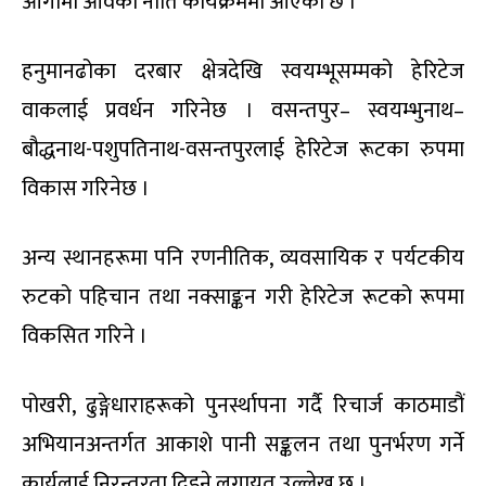
आगामी आवको नीति कार्यक्रममा आएको छ ।
हनुमानढोका दरबार क्षेत्रदेखि स्वयम्भूसम्मको हेरिटेज
वाकलाई प्रवर्धन गरिनेछ । वसन्तपुर– स्वयम्भुनाथ–
बौद्धनाथ-पशुपतिनाथ-वसन्तपुरलाई हेरिटेज रूटका रुपमा
विकास गरिनेछ ।
अन्य स्थानहरूमा पनि रणनीतिक, व्यवसायिक र पर्यटकीय
रुटको पहिचान तथा नक्साङ्कन गरी हेरिटेज रूटको रूपमा
विकसित गरिने ।
पोखरी, ढुङ्गेधाराहरूको पुनर्स्थापना गर्दै रिचार्ज काठमाडौं
अभियानअन्तर्गत आकाशे पानी सङ्कलन तथा पुनर्भरण गर्ने
कार्यलाई निरन्तरता दिइने लगायत उल्लेख छ ।