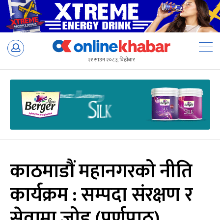
Skip
to
२१ साउन २०८३, बिहीबार
content
काठमाडौं महानगरको नीति
कार्यक्रम : सम्पदा संरक्षण र
सेवामा जोड (पूर्णपाठ)