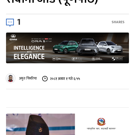
1
SHARES
अमृत चिमरिया
२०८१ असार १ गते ६:५५