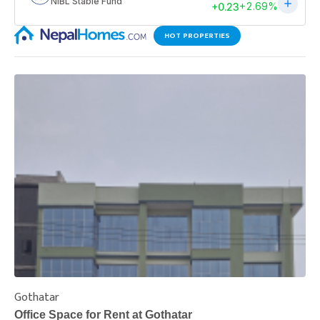
HOT PROPERTIES
Gothatar
S
Office Space for Rent at Gothatar
H