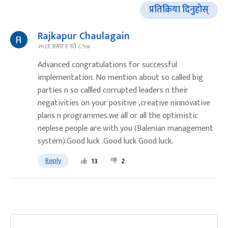
प्रतिक्रिया दिनुहोस्
Rajkapur Chaulagain
२०८१ असार १ गते ८:५७
Advanced congratulations for successful
implementation. No mention about so called big
parties n so callled corrupted leaders n their
negativities on your positive ,creative ninnovative
plans n programmes.we all or all the optimistic
neplese people are with you (Balenian management
system).Good luck .Good luck Good luck.
Reply
13
2