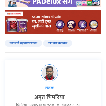
काठमाडौं महानगरपालिका
नीति तथा कार्यक्रम
लेखक
अमृत चिमरिया
चिमरिया अनलाइनखबर डटकमका संवाददाता हुन् ।