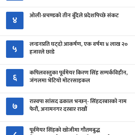
ओली-प्रचण्डको तीन बुँदेले प्रदेशपिच्छे संकट
४
लन्डनप्रति घट्दो आकर्षण, एक वर्षमा ४ लाख २०
५
हजारले छाडे
कपिलवस्तुका पूर्वमेयर किरण सिंह सम्पर्कविहीन,
६
जंगलमा भेटियो मोटरसाइकल
रास्वपा सांसद ढकाल भन्छन्- सिंहदरबारको नाम
७
फेरौं, अनामनगर दरबार राखौं
पूर्वमेयर सिंहको खोजीमा गौतमबुद्ध
८