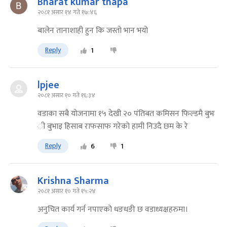
Bharat kumar thapa
२०८१ असार १४ गते १७:४६
बालेन तानाशाही हुन कि जस्तो भान भयो
Reply
1
lpjee
२०८१ असार १० गते १६:३४
वडाका सबै याेजनामा १५ देखी २० पंतिबत कमिसन फिल्डमै बुभः
ी बुभाइ हिसाब राफसाफ गरेकाे हामी निउदै छम के रे
Reply
6
1
Krishna Sharma
२०८१ असार १० गते १५:२४
अनुचित कार्य गर्न नपाएको धङधङी छ वडाध्यक्षहरुमा।