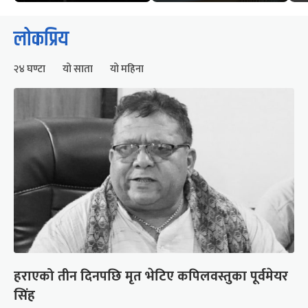
लोकप्रिय
२४ घण्टा
यो साता
यो महिना
हराएको तीन दिनपछि मृत भेटिए कपिलवस्तुका पूर्वमेयर
सिंह