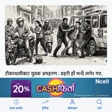
टीकाथलीबाट युवक अपहरण : प्रहरी हौं भन्दै लगेर गए,
२० घण्टा बित्दा छैन अत्तोपत्तो
ताजा अपडेट
ट्रेन्डिङ
प्रोफाइल
सर्च