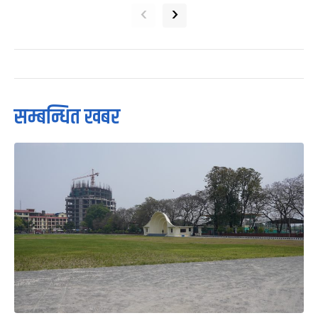
‹
›
सम्बन्धित खबर