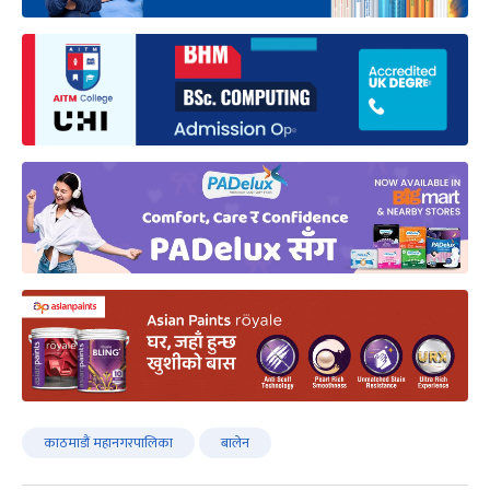
काठमाडौं महानगरपालिका
बालेन