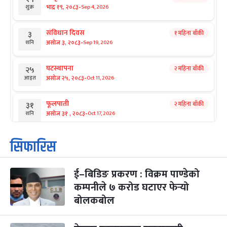
-
भाद्र १९, २०८३
Sep 4, 2026
शुक्र
संविधान दिवस
१ महिना बाँकी
३
-
असोज ३, २०८३
Sep 19, 2026
शनि
घटस्थापना
२ महिना बाँकी
२५
-
असोज २५, २०८३
Oct 11, 2026
आइत
फूलपाती
२ महिना बाँकी
३१
-
असोज ३१ , २०८३
Oct 17, 2026
शनि
कार्तिक सङ्क्रान्ति
२ महिना बाँकी
१
सिफारिस
-
कार्तिक १, २०८३
Oct 18, 2026
आइत
ई–बिडिङ प्रकरण : विक्रम पाण्डेको
महानवमी
२ महिना बाँकी
३
-
कम्पनीले ७ करोड घटाएर फेर्‍यो
कार्तिक ३, २०८३
Oct 20, 2026
मंगल
बोलकबोल
विजयादशमी
२ महिना बाँकी
४
-
कार्तिक ४, २०८३
Oct 21, 2026
बुध