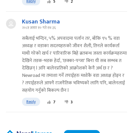
Reply
5
2
Kusan Sharma
२०८१ असार १० गते १४:३६
सबैलाई भन्दिन, ५% अपवादमा पर्लान तर, बाँकि ९५ % वडा
अध्यक्ष र वडाका सदस्यहरुको जीवन शैली, तिनले कार्यकर्ता
माथी गरेको खर्च र पारिवारिक बिहे ब्रतबन्ध जस्ता कार्यक्रमहरुमा
देखिने तडक-भडक हेर्दा, 'छक्का-पन्जा' बिना यी सब सम्भब त
देखिन्नन् l अनि बालेनप्रतिको आक्रोशको केनै अर्थ छ र ?
Newroad मा तमाशा गर्ने तपाईहरु मध्येकै वडा अध्यक्ष होइन र
? तपाईहरुले आफ्नै राजनैतिक भविष्यको लागि पनि, बालेनलाई
सहयोग गर्नुको बिकल्प छैन l
Reply
7
3