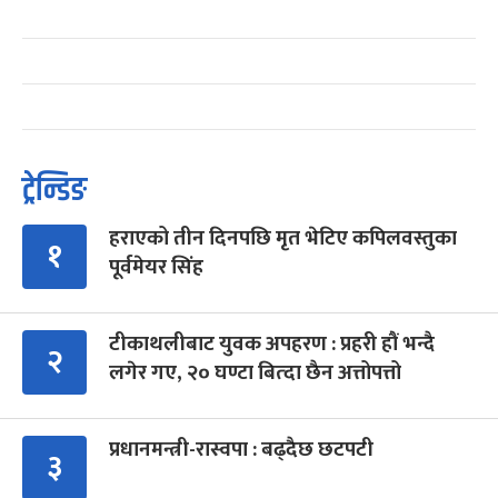
ट्रेन्डिङ
हराएको तीन दिनपछि मृत भेटिए कपिलवस्तुका
१
पूर्वमेयर सिंह
टीकाथलीबाट युवक अपहरण : प्रहरी हौं भन्दै
२
लगेर गए, २० घण्टा बित्दा छैन अत्तोपत्तो
प्रधानमन्त्री-रास्वपा : बढ्दैछ छटपटी
३