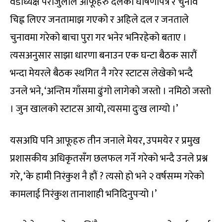
वडाध्यक्ष पराजुलीले आफूहरु दलको घोषणापत्र र चुनाव
चिह्न लिएर जनतामाझ गएको र अहिले दल र जनताले
चुनावमा गरेको बाचा पुरा गर भनेर भनिरहेको बताए ।
त्यसअनुसार साझा धारणा बनाउन एक घन्टा बैठक सारौं
भन्दा मेयरले बैठक स्थगित नै गरेर स्टाटस लेखेको भन्दै
उनले भने, ‘अन्तिम गाँसमा ढुंगो लागेको जस्तो । नमिठो जस्तो
। जुन खालको स्टाटस आयो, त्यसमा दुःख लाग्यो ।’
यसअघि पनि आफूहरु तीन जनाले मेयर, उपमयेर र प्रमुख
प्रशासकीय अधिकृतसँग छलफल गर्ने गरेको भन्दै उनले प्रश्न
गरे, ‘के हामी निरंकुश नै हौं ? त्यसो हो भने २ वर्षसम्म गरेको
कामलाई निरंकुश तानाशाही भनिदिनुपर्‍यो ।’