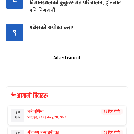
विमानस्थलको कुकुरसमेत परिचालन, ड्रोनबाट
पनि निगरानी
मधेसको अयोध्याकरण
९
Advertisment
आगामी बिदाहरु
जनै पूर्णिमा
१९ दिन बाँकी
१२
-
भाद्र १२, २०८३
Aug 28, 2026
शुक्र
श्रीकृष्ण जन्माष्टमी व्रत
२६ दिन बाँकी
१९