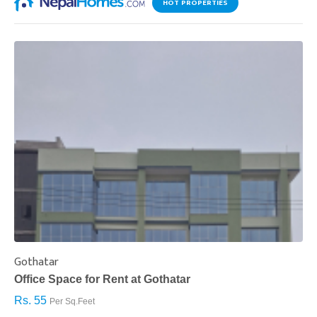
HOT PROPERTIES
Gothatar
S
Office Space for Rent at Gothatar
H
Rs. 55
R
Per Sq.Feet