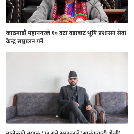
काठमाडौं महानगरले १० वटा वडाबाट भूमि प्रशासन सेवा
केन्द्र सञ्चालन गर्ने
बालेनको बयान- ‘२३ गते सरकारले ‘आतंकवादी शैली’