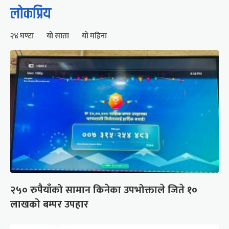
लोकप्रिय
२४ घण्टा
यो साता
यो महिना
२५० रुपैयाँको सामान किनेका उपभोक्ताले जिते १०
लाखको बम्पर उपहार