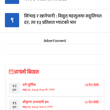
सिँचाइ र खानेपानी : विद्युत् महसुलमा सहुलियत
९
दर, तर १३ प्रतिशत भ्याटको भार
Advertisment
आगामी बिदाहरु
जनै पूर्णिमा
२१ दिन बाँकी
१२
-
भाद्र १२, २०८३
Aug 28, 2026
शुक्र
श्रीकृष्ण जन्माष्टमी व्रत
२८ दिन बाँकी
१९
-
भाद्र १९, २०८३
Sep 4, 2026
शुक्र