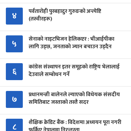
पर्वतारोही पुरबहादुर गुरुङको अन्त्येष्टि
४
(तस्वीरहरू)
सेनाको नाइटभिजन हेलिकप्टर : भीआईपीका
५
लागि उड्छ, जनताको ज्यान बचाउन उड्दैन
कांग्रेस संस्थापन इतर समूहको राष्ट्रिय भेलालाई
६
देउवाले सम्बोधन गर्ने
प्रधानमन्त्री बालेनले ल्याएको विधेयक संसदीय
७
समितिबाट जस्ताको तस्तै सदर
शैक्षिक क्रेडिट बैंक : विदेशमा अध्ययन पूरा नगरी
८
फर्किए नेपालमा निरन्तरता