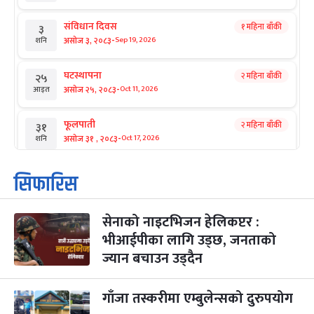
संविधान दिवस
१ महिना बाँकी
३
-
असोज ३, २०८३
Sep 19, 2026
शनि
घटस्थापना
२ महिना बाँकी
२५
-
असोज २५, २०८३
Oct 11, 2026
आइत
फूलपाती
२ महिना बाँकी
३१
-
असोज ३१ , २०८३
Oct 17, 2026
शनि
कार्तिक सङ्क्रान्ति
२ महिना बाँकी
१
सिफारिस
-
कार्तिक १, २०८३
Oct 18, 2026
आइत
सेनाको नाइटभिजन हेलिकप्टर :
महानवमी
२ महिना बाँकी
३
-
भीआईपीका लागि उड्छ, जनताको
कार्तिक ३, २०८३
Oct 20, 2026
मंगल
ज्यान बचाउन उड्दैन
विजयादशमी
२ महिना बाँकी
४
-
कार्तिक ४, २०८३
Oct 21, 2026
बुध
गाँजा तस्करीमा एम्बुलेन्सको दुरुपयोग