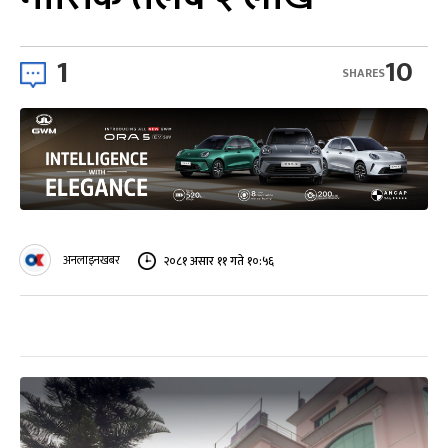
1
10
SHARES
अनलाइनखबर
२०८१ असार ११ गते १०:५६