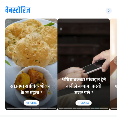
वेबस्टोरिज
अभिभावकको मोबाइल हेर्ने
साउनमा सात्त्विक भोजन :
बानीले बच्चामा कस्तो
ग
के छ महत्व ?
असर पर्छ ?
6
STORIES
11
STORIES