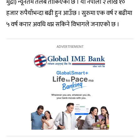
मुद्रा) न्यूनतम तलब तोकिएको छ । यो नेपाली २ लाख १०
हजार रुपैयाँभन्दा बढी हुन आउँछ । सुरुमा एक वर्ष र बढीमा
५ वर्ष करार अवधि थप्न सकिने विभागले जनाएको छ ।