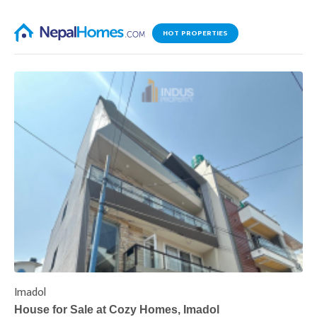
HOT PROPERTIES
Imadol
B
House for Sale at Cozy Homes, Imadol
B