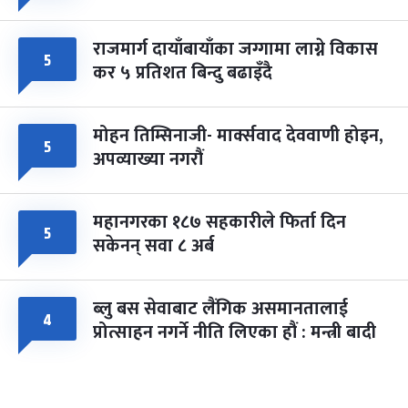
राजमार्ग दायाँबायाँका जग्गामा लाग्ने विकास
५
कर ५ प्रतिशत बिन्दु बढाइँदै
मोहन तिम्सिनाजी- मार्क्सवाद देववाणी होइन,
५
अपव्याख्या नगरौं
महानगरका १८७ सहकारीले फिर्ता दिन
५
सकेनन् सवा ८ अर्ब
ब्लु बस सेवाबाट लैंगिक असमानतालाई
४
प्रोत्साहन नगर्ने नीति लिएका हौं : मन्त्री बादी