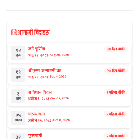
आगामी बिदाहरु
जनै पूर्णिमा
२० दिन बाँकी
१२
-
भाद्र १२, २०८३
Aug 28, 2026
शुक्र
श्रीकृष्ण जन्माष्टमी व्रत
२७ दिन बाँकी
१९
-
भाद्र १९, २०८३
Sep 4, 2026
शुक्र
संविधान दिवस
१ महिना बाँकी
३
-
असोज ३, २०८३
Sep 19, 2026
शनि
घटस्थापना
२ महिना बाँकी
२५
-
असोज २५, २०८३
Oct 11, 2026
आइत
फूलपाती
२ महिना बाँकी
३१