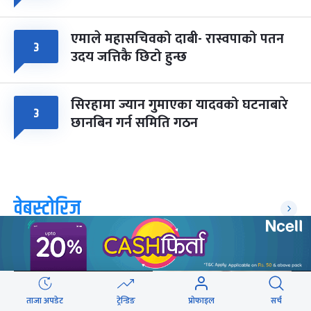
एमाले महासचिवको दाबी- रास्वपाको पतन
३
उदय जत्तिकै छिटो हुन्छ
सिरहामा ज्यान गुमाएका यादवको घटनाबारे
३
छानबिन गर्न समिति गठन
वेबस्टोरिज
ताजा अपडेट
ट्रेन्डिङ
प्रोफाइल
सर्च