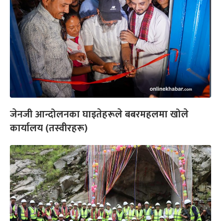
जेनजी आन्दोलनका घाइतेहरूले बबरमहलमा खोले
कार्यालय (तस्वीरहरू)