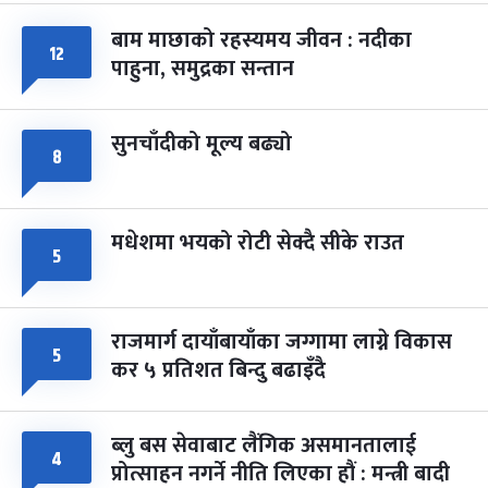
बाम माछाको रहस्यमय जीवन : नदीका
फागुपूर्णिमा
१२
७ महिना बाँकी
८
पाहुना, समुद्रका सन्तान
-
चैत्र ८, २०८३
Mar 22, 2027
सोम
सुनचाँदीको मूल्य बढ्यो
८
मधेशमा भयको रोटी सेक्दै सीके राउत
५
राजमार्ग दायाँबायाँका जग्गामा लाग्ने विकास
५
कर ५ प्रतिशत बिन्दु बढाइँदै
ब्लु बस सेवाबाट लैंगिक असमानतालाई
४
प्रोत्साहन नगर्ने नीति लिएका हौं : मन्त्री बादी