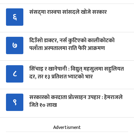
संसद्‍मा रास्वपा सांसदले खोजे सरकार
६
दिउँसो डाक्टर, नर्स कुटिएको कालीकोटको
७
पलाँता अस्पतालमा राति फेरि आक्रमण
सिँचाइ र खानेपानी : विद्युत् महसुलमा सहुलियत
८
दर, तर १३ प्रतिशत भ्याटको भार
सरकारको करदाता प्रोत्साहन उपहार : हेमराजले
९
जिते १० लाख
Advertisment