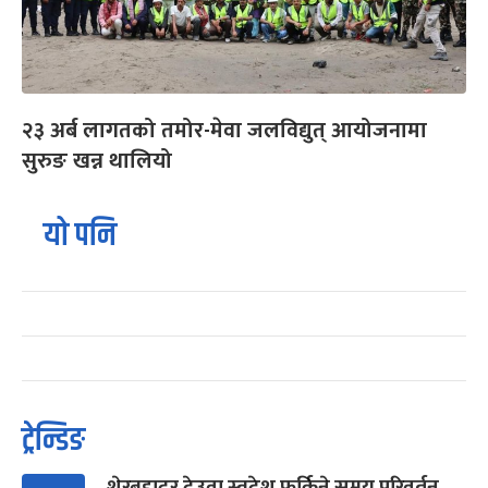
२३ अर्ब लागतको तमोर-मेवा जलविद्युत् आयोजनामा
सुरुङ खन्न थालियो
यो पनि
ट्रेन्डिङ
शेरबहादुर देउवा स्वदेश फर्किने समय परिवर्तन