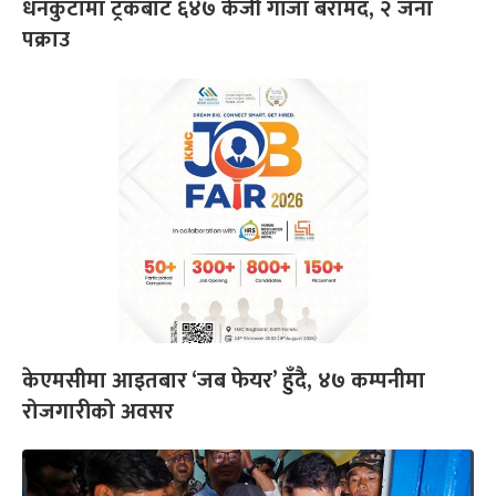
धनकुटामा ट्रकबाट ६४७ केजी गाँजा बरामद, २ जना
पक्राउ
केएमसीमा आइतबार ‘जब फेयर’ हुँदै, ४७ कम्पनीमा
रोजगारीको अवसर