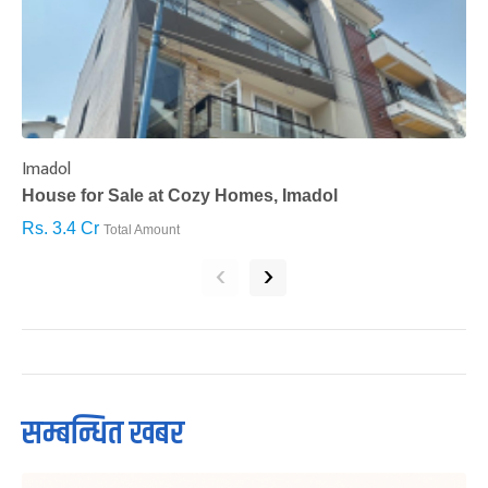
Imadol
B
House for Sale at Cozy Homes, Imadol
B
Rs. 3.4 Cr
R
Total Amount
‹
›
सम्बन्धित खबर