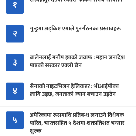
१
गुन्डुमा अड्किए एमाले पुनर्गठनका प्रस्तावहरू
२
बालेनलाई मनीष झाको जवाफ : महान जनादेश
३
पाएको सरकार एक्लो छैन
सेनाको नाइटभिजन हेलिकप्टर : भीआईपीका
४
लागि उड्छ, जनताको ज्यान बचाउन उड्दैन
अमेरिकामा रूसमाथि प्रतिबन्ध लगाउने विधेयक
५
पारित, भारतसहित ५ देशमा शतप्रतिशत भन्सार
शुल्क