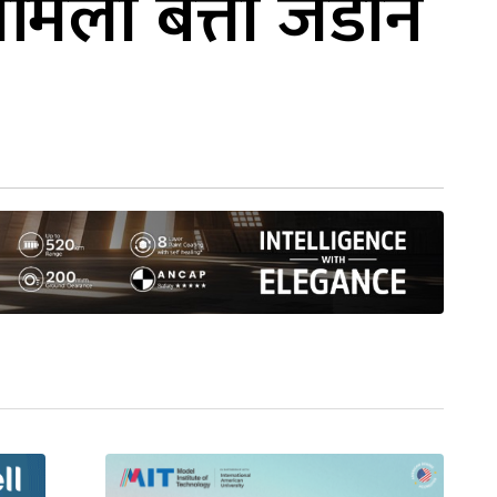
िमिली बत्ती जडान