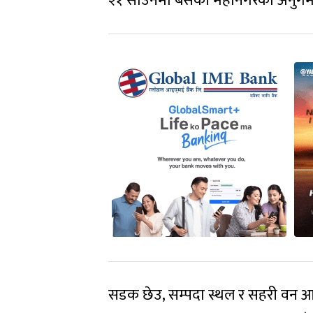
२१ साउनमा बसेको महानगरको अनुगमन 
सडक छेउ, सम्पदा स्थल र सहरी वन आदि