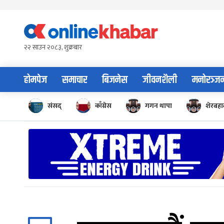
Skip
to
content
२२ साउन २०८३, शुक्रबार
होमपेज
समाचार
बिजनेस
जीवनशैली
मनोरञ्ज
संसद्
काँग्रेस
गगन थापा
शेरबहाद