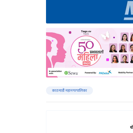
काठमाडौं महानगरपालिका
य