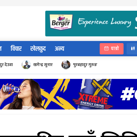
न
विचार
खेलकुद
अन्य
पात्रो
ुर देउवा
खगेन्द्र सुनार
पुरबहादुर गुरुङ