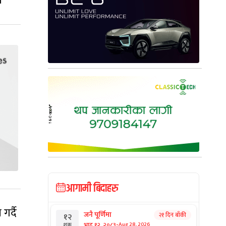
।
आगामी बिदाहरु
र्दै
जनै पूर्णिमा
२१ दिन बाँकी
१२
-
भाद्र १२, २०८३
Aug 28, 2026
शुक्र