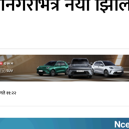
ानगरभित्र नयाँ झिल
गते ११:२२