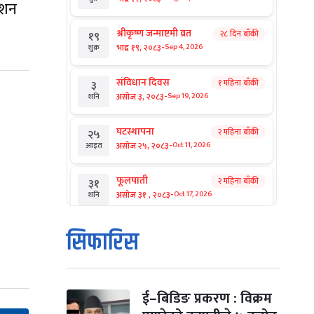
ेशन
श्रीकृष्ण जन्माष्टमी व्रत
२८ दिन बाँकी
१९
-
भाद्र १९, २०८३
Sep 4, 2026
शुक्र
संविधान दिवस
१ महिना बाँकी
३
-
असोज ३, २०८३
Sep 19, 2026
शनि
घटस्थापना
२ महिना बाँकी
२५
-
असोज २५, २०८३
Oct 11, 2026
आइत
फूलपाती
२ महिना बाँकी
३१
-
असोज ३१ , २०८३
Oct 17, 2026
शनि
कार्तिक सङ्क्रान्ति
२ महिना बाँकी
१
सिफारिस
-
कार्तिक १, २०८३
Oct 18, 2026
आइत
महानवमी
२ महिना बाँकी
३
-
कार्तिक ३, २०८३
Oct 20, 2026
मंगल
ई–बिडिङ प्रकरण : विक्रम