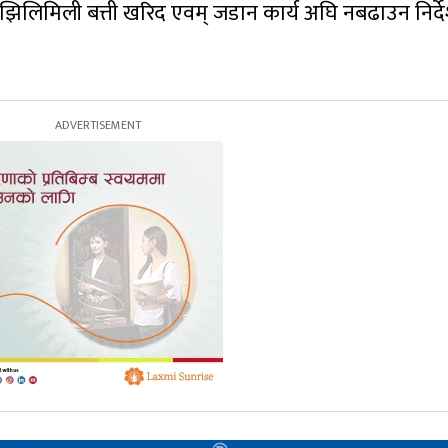
ँ झिलिमिली बत्ती खरिद एवम् जडान कार्य अघि नबढाउन निर्द