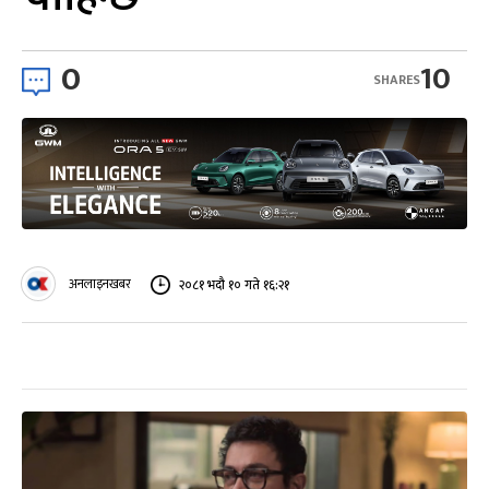
0
10
SHARES
अनलाइनखबर
२०८१ भदौ १० गते १६:२१