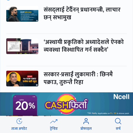
संसद्लाई टेर्दैनन् प्रधानमन्त्री, लाचार
छन् सभामुख
‘अस्थायी प्रकृतिको अध्यादेशले ऐनको
व्यवस्था विस्थापित गर्न सक्दैन’
सरकार-प्रसाईं लुकामारी : छिनमै
पक्राउ, तुरुन्तै रिहा
‘कामचलाउ’ नेतृत्वले थलियो स्वास्थ्य
क्षेत्र
ताजा अपडेट
ट्रेन्डिङ
प्रोफाइल
सर्च