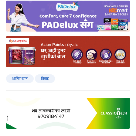
आमिर खान
विवाह