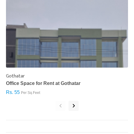
Gothatar
S
Office Space for Rent at Gothatar
H
Rs. 55
R
Per Sq.Feet
‹
›