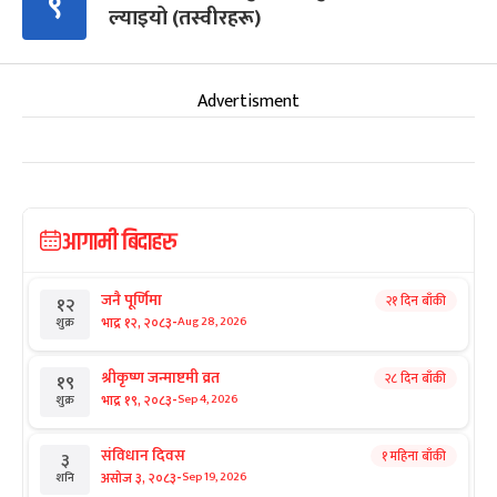
९
ल्याइयो (तस्वीरहरू)
Advertisment
आगामी बिदाहरु
जनै पूर्णिमा
२१ दिन बाँकी
१२
-
भाद्र १२, २०८३
Aug 28, 2026
शुक्र
श्रीकृष्ण जन्माष्टमी व्रत
२८ दिन बाँकी
१९
-
भाद्र १९, २०८३
Sep 4, 2026
शुक्र
संविधान दिवस
१ महिना बाँकी
३
-
असोज ३, २०८३
Sep 19, 2026
शनि