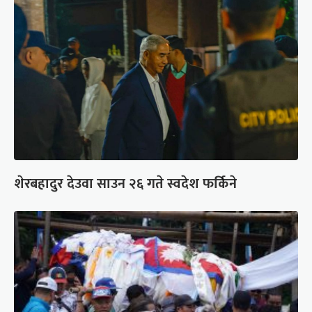
शेरबहादुर देउवा साउन २६ गते स्वदेश फर्किने