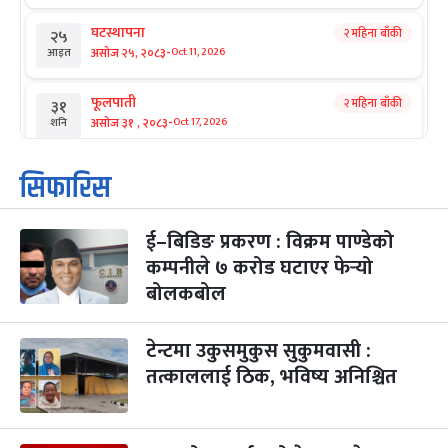
घटस्थापना
२ महिना बाँकी
२५
-
असोज २५, २०८३
Oct 11, 2026
आइत
फूलपाती
२ महिना बाँकी
३१
-
असोज ३१ , २०८३
Oct 17, 2026
शनि
कार्तिक सङ्क्रान्ति
२ महिना बाँकी
१
सिफारिस
-
कार्तिक १, २०८३
Oct 18, 2026
आइत
ई–बिडिङ प्रकरण : विक्रम पाण्डेको
महानवमी
२ महिना बाँकी
३
-
कम्पनीले ७ करोड घटाएर फेर्‍यो
कार्तिक ३, २०८३
Oct 20, 2026
मंगल
बोलकबोल
विजयादशमी
२ महिना बाँकी
४
-
कार्तिक ४, २०८३
Oct 21, 2026
बुध
टेन्टमा उकुसमुकुस सुकुमवासी :
तत्काललाई ठिक, भविष्य अनिश्चित
पापा‌ङ्कुशा एकादशी व्रत
२ महिना बाँकी
५
-
कार्तिक ५, २०८३
Oct 22, 2026
बिहि