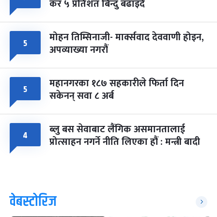
कर ५ प्रतिशत बिन्दु बढाइँदै
मोहन तिम्सिनाजी- मार्क्सवाद देववाणी होइन,
५
अपव्याख्या नगरौं
महानगरका १८७ सहकारीले फिर्ता दिन
५
सकेनन् सवा ८ अर्ब
ब्लु बस सेवाबाट लैंगिक असमानतालाई
४
प्रोत्साहन नगर्ने नीति लिएका हौं : मन्त्री बादी
वेबस्टोरिज