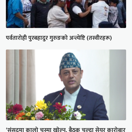
पर्वतारोही पुरबहादुर गुरुङको अन्त्येष्टि (तस्वीरहरू)
‘संसद्‍मा कालो चस्मा खोल्नू, बैठक चल्दा सेयर कारोबार