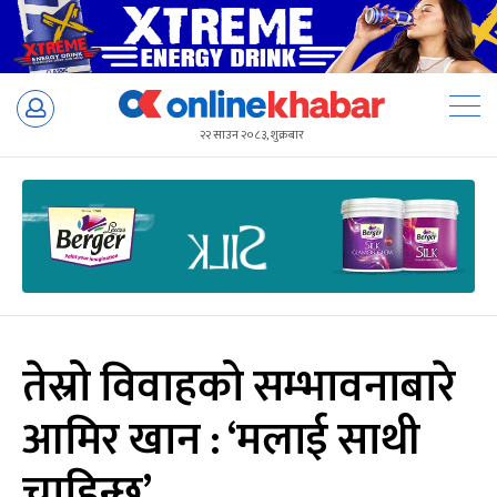
Skip
to
२२ साउन २०८३, शुक्रबार
content
तेस्रो विवाहको सम्भावनाबारे
आमिर खान : ‘मलाई साथी
चाहिन्छ’