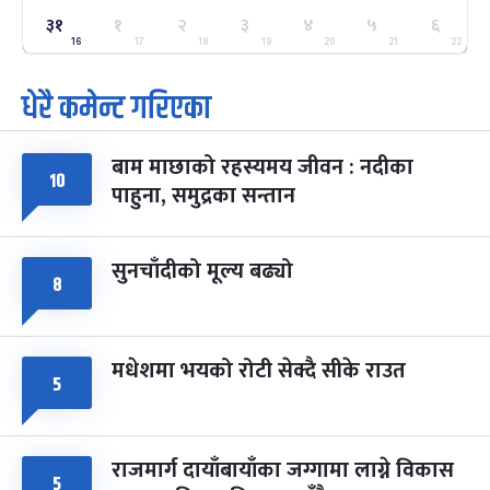
ग्याल्पो ल्होसार
७ महिना बाँकी
२५
३१
१
२
३
४
५
६
-
फाल्गुन २५, २०८३
Mar 9, 2027
मंगल
16
17
18
19
20
21
22
धेरै कमेन्ट गरिएका
पूर्णिमा व्रत
७ महिना बाँकी
७
-
चैत्र ७, २०८३
Mar 21, 2027
आइत
बाम माछाको रहस्यमय जीवन : नदीका
फागुपूर्णिमा
७ महिना बाँकी
८
१०
पाहुना, समुद्रका सन्तान
-
चैत्र ८, २०८३
Mar 22, 2027
सोम
सुनचाँदीको मूल्य बढ्यो
८
मधेशमा भयको रोटी सेक्दै सीके राउत
५
राजमार्ग दायाँबायाँका जग्गामा लाग्ने विकास
५