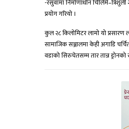
-रसुवामा निर्माणाधीन चिलिमे–त्रिशुली 
प्रयोग गरियो ।
कुल २८ किलोमिटर लामो यो प्रसारण ल
सामाजिक सञ्जालमा केही अगाडि चर्चि
वडाको सिरुचेतसम्म तार तान्न ड्रोनक