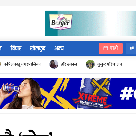
न
विचार
खेलकुद
अन्य
पात्रो
कपिलवस्तु नगरपालिका
हरि ढकाल
कुकुर परिचालन