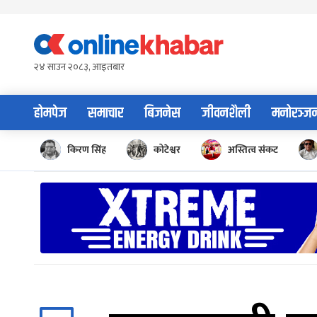
Skip
to
content
२४ साउन २०८३, आइतबार
होमपेज
समाचार
बिजनेस
जीवनशैली
मनोरञ्ज
किरण सिंह
कोटेश्वर
अस्तित्व संकट