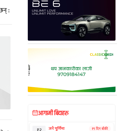
छन् :
आगामी बिदाहरु
जनै पूर्णिमा
१९ दिन बाँकी
१२