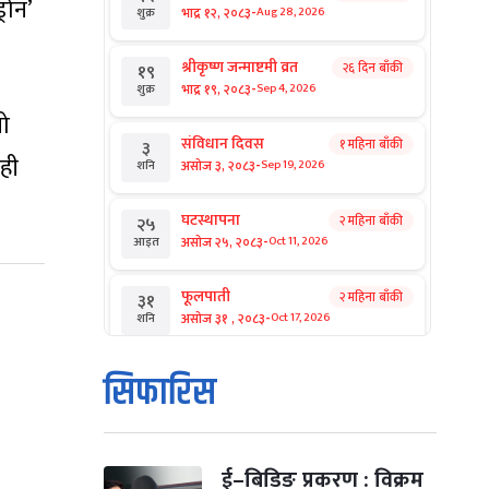
रोन’
-
भाद्र १२, २०८३
Aug 28, 2026
शुक्र
श्रीकृष्ण जन्माष्टमी व्रत
२६ दिन बाँकी
१९
-
भाद्र १९, २०८३
Sep 4, 2026
शुक्र
यो
संविधान दिवस
१ महिना बाँकी
३
ही
-
असोज ३, २०८३
Sep 19, 2026
शनि
घटस्थापना
२ महिना बाँकी
२५
-
असोज २५, २०८३
Oct 11, 2026
आइत
फूलपाती
२ महिना बाँकी
३१
-
असोज ३१ , २०८३
Oct 17, 2026
शनि
कार्तिक सङ्क्रान्ति
२ महिना बाँकी
१
सिफारिस
-
कार्तिक १, २०८३
Oct 18, 2026
आइत
महानवमी
२ महिना बाँकी
३
-
कार्तिक ३, २०८३
Oct 20, 2026
मंगल
ई–बिडिङ प्रकरण : विक्रम