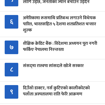
लागि उड्छ, जनताको ज्यान बचाउन उड्दैन
अमेरिकामा रूसमाथि प्रतिबन्ध लगाउने विधेयक
६
पारित, भारतसहित ५ देशमा शतप्रतिशत भन्सार
शुल्क
शैक्षिक क्रेडिट बैंक : विदेशमा अध्ययन पूरा नगरी
७
फर्किए नेपालमा निरन्तरता
संसद्‍मा रास्वपा सांसदले खोजे सरकार
८
दिउँसो डाक्टर, नर्स कुटिएको कालीकोटको
९
पलाँता अस्पतालमा राति फेरि आक्रमण