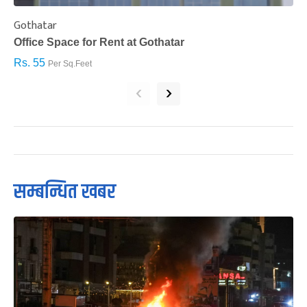
Gothatar
S
Office Space for Rent at Gothatar
H
Rs. 55
R
Per Sq.Feet
‹
›
सम्बन्धित खबर