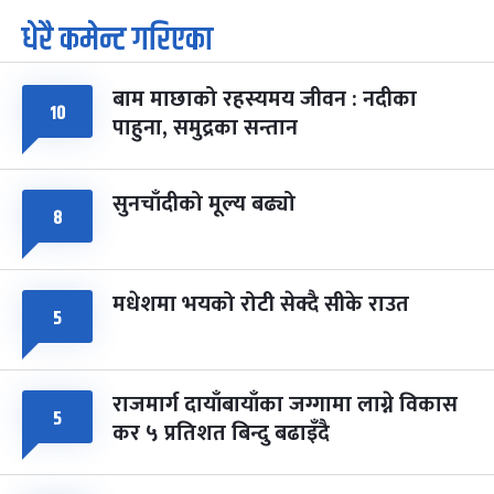
धेरै कमेन्ट गरिएका
पूर्णिमा व्रत
७ महिना बाँकी
७
-
चैत्र ७, २०८३
Mar 21, 2027
आइत
बाम माछाको रहस्यमय जीवन : नदीका
फागुपूर्णिमा
७ महिना बाँकी
८
१०
पाहुना, समुद्रका सन्तान
-
चैत्र ८, २०८३
Mar 22, 2027
सोम
सुनचाँदीको मूल्य बढ्यो
८
मधेशमा भयको रोटी सेक्दै सीके राउत
५
राजमार्ग दायाँबायाँका जग्गामा लाग्ने विकास
५
कर ५ प्रतिशत बिन्दु बढाइँदै