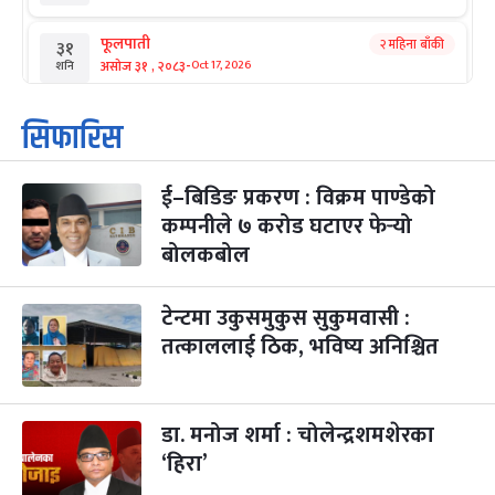
फूलपाती
२ महिना बाँकी
३१
-
असोज ३१ , २०८३
Oct 17, 2026
शनि
कार्तिक सङ्क्रान्ति
२ महिना बाँकी
१
सिफारिस
-
कार्तिक १, २०८३
Oct 18, 2026
आइत
ई–बिडिङ प्रकरण : विक्रम पाण्डेको
महानवमी
२ महिना बाँकी
३
-
कम्पनीले ७ करोड घटाएर फेर्‍यो
कार्तिक ३, २०८३
Oct 20, 2026
मंगल
बोलकबोल
विजयादशमी
२ महिना बाँकी
४
-
कार्तिक ४, २०८३
Oct 21, 2026
बुध
टेन्टमा उकुसमुकुस सुकुमवासी :
तत्काललाई ठिक, भविष्य अनिश्चित
पापा‌ङ्कुशा एकादशी व्रत
२ महिना बाँकी
५
-
कार्तिक ५, २०८३
Oct 22, 2026
बिहि
डा. मनोज शर्मा : चोलेन्द्रशमशेरका
कुकुर तिहार
३ महिना बाँकी
२२
-
कार्तिक २२, २०८३
Nov 8, 2026
आइत
‘हिरा’