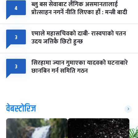
ब्लु बस सेवाबाट लैंगिक असमानतालाई
४
प्रोत्साहन नगर्ने नीति लिएका हौं : मन्त्री बादी
एमाले महासचिवको दाबी- रास्वपाको पतन
३
उदय जत्तिकै छिटो हुन्छ
सिरहामा ज्यान गुमाएका यादवको घटनाबारे
३
छानबिन गर्न समिति गठन
वेबस्टोरिज