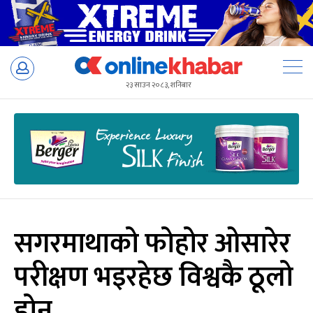
Skip
to
२३ साउन २०८३, शनिबार
content
सगरमाथाको फोहोर ओसारेर
परीक्षण भइरहेछ विश्वकै ठूलो
ड्रोन