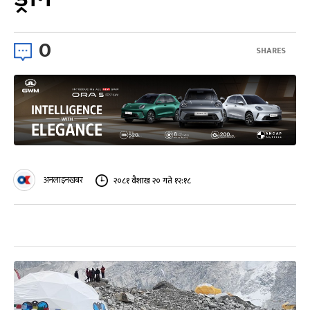
0
SHARES
अनलाइनखबर
२०८१ वैशाख २० गते १२:१८