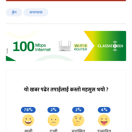
ड्रोन
सगरमाथा
यो खबर पढेर तपाईलाई कस्तो महसुस भयो ?
78%
2%
2%
4%
खुसी
दुःखी
अचम्मित
उत्साहित