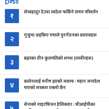
ट्रेन्डिङ
शेरबहादुर देउवा स्वदेश फर्किने समय परिवर्तन
१
गुन्डुमा अड्किए एमाले पुनर्गठनका प्रस्तावहरू
२
प्रज्ञाका तीन कुलपतिको शपथ (तस्वीरहरू)
३
बालेनलाई मनीष झाको जवाफ : महान जनादेश
४
पाएको सरकार एक्लो छैन
सेनाको नाइटभिजन हेलिकप्टर : भीआईपीका
५