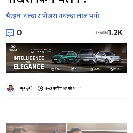
भैरहवा चल्दा र पोखरा नचल्दा लाज भयो
0
1.2K
SHARES
अमृत सुवेदी
२०८१ कात्तिक २४ गते २०:००