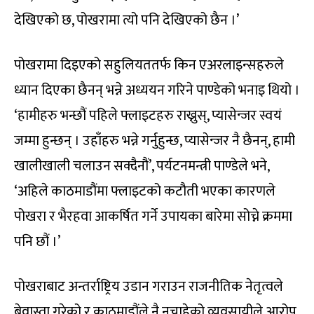
देखिएको छ, पोखरामा त्यो पनि देखिएको छैन ।’
पोखरामा दिइएको सहुलियततर्फ किन एअरलाइन्सहरुले
ध्यान दिएका छैनन् भन्ने अध्ययन गरिने पाण्डेको भनाइ थियो ।
‘हामीहरु भन्छौं पहिले फ्लाइटहरु राख्नुस्, प्यासेन्जर स्वयं
जम्मा हुन्छन् । उहाँहरु भन्ने गर्नुहुन्छ, प्यासेन्जर नै छैनन्, हामी
खालीखाली चलाउन सक्दैनौं’, पर्यटनमन्त्री पाण्डेले भने,
‘अहिले काठमाडौंमा फ्लाइटको कटौती भएका कारणले
पोखरा र भैरहवा आकर्षित गर्ने उपायका बारेमा सोच्ने क्रममा
पनि छौं ।’
पोखराबाट अन्तर्राष्ट्रिय उडान गराउन राजनीतिक नेतृत्वले
बेवास्ता गरेको र काठमाडौंले नै नचाहेको व्यवसायीले आरोप