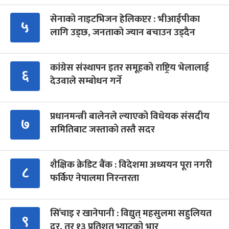
सेनाको नाइटभिजन हेलिकप्टर : भीआईपीका
५
लागि उड्छ, जनताको ज्यान बचाउन उड्दैन
कांग्रेस संस्थापन इतर समूहको राष्ट्रिय भेलालाई
६
देउवाले सम्बोधन गर्ने
प्रधानमन्त्री बालेनले ल्याएको विधेयक संसदीय
७
समितिबाट जस्ताको तस्तै सदर
शैक्षिक क्रेडिट बैंक : विदेशमा अध्ययन पूरा नगरी
८
फर्किए नेपालमा निरन्तरता
सिँचाइ र खानेपानी : विद्युत् महसुलमा सहुलियत
९
दर, तर १३ प्रतिशत भ्याटको भार