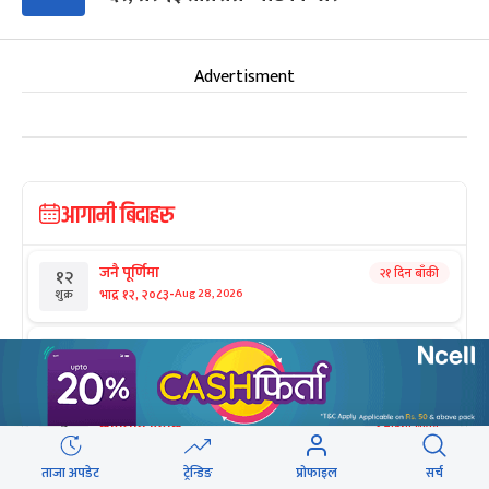
Advertisment
आगामी बिदाहरु
जनै पूर्णिमा
२१ दिन बाँकी
१२
-
भाद्र १२, २०८३
Aug 28, 2026
शुक्र
श्रीकृष्ण जन्माष्टमी व्रत
२८ दिन बाँकी
१९
-
भाद्र १९, २०८३
Sep 4, 2026
शुक्र
संविधान दिवस
१ महिना बाँकी
३
-
असोज ३, २०८३
Sep 19, 2026
शनि
ताजा अपडेट
ट्रेन्डिङ
प्रोफाइल
सर्च