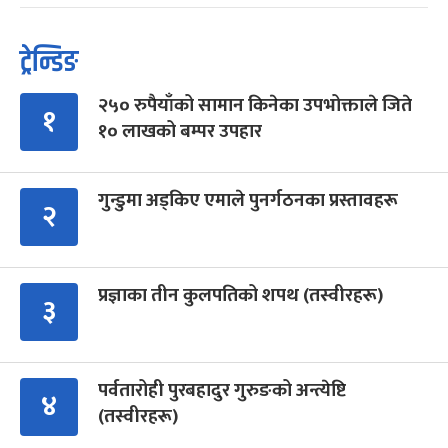
ट्रेन्डिङ
२५० रुपैयाँको सामान किनेका उपभोक्ताले जिते
१
१० लाखको बम्पर उपहार
गुन्डुमा अड्किए एमाले पुनर्गठनका प्रस्तावहरू
२
प्रज्ञाका तीन कुलपतिको शपथ (तस्वीरहरू)
३
पर्वतारोही पुरबहादुर गुरुङको अन्त्येष्टि
४
(तस्वीरहरू)