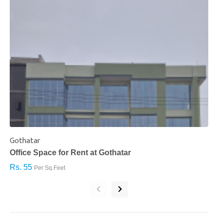
Gothatar
S
Office Space for Rent at Gothatar
H
Rs. 55
R
Per Sq.Feet
‹
›