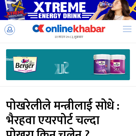
Skip
to
२२ साउन २०८३, शुक्रबार
content
पोखरेलीले मन्त्रीलाई सोधे :
भैरहवा एयरपोर्ट चल्दा
पोखरा किन चलेन ?