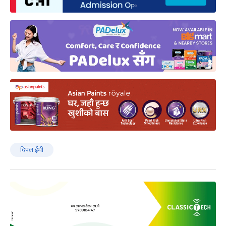
दिपल ईभी