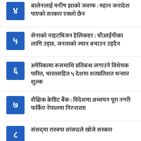
बालेनलाई मनीष झाको जवाफ : महान जनादेश
४
पाएको सरकार एक्लो छैन
सेनाको नाइटभिजन हेलिकप्टर : भीआईपीका
५
लागि उड्छ, जनताको ज्यान बचाउन उड्दैन
अमेरिकामा रूसमाथि प्रतिबन्ध लगाउने विधेयक
६
पारित, भारतसहित ५ देशमा शतप्रतिशत भन्सार
शुल्क
शैक्षिक क्रेडिट बैंक : विदेशमा अध्ययन पूरा नगरी
७
फर्किए नेपालमा निरन्तरता
संसद्‍मा रास्वपा सांसदले खोजे सरकार
८