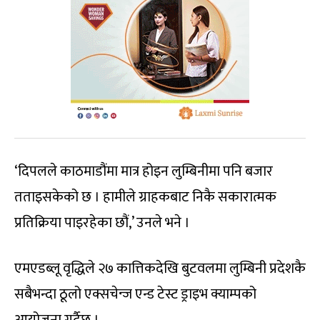
‘दिपलले काठमाडौंमा मात्र होइन लुम्बिनीमा पनि बजार
तताइसकेको छ । हामीले ग्राहकबाट निकै सकारात्मक
प्रतिक्रिया पाइरहेका छौं,’ उनले भने ।
एमएडब्लू वृद्धिले २७ कात्तिकदेखि बुटवलमा लुम्बिनी प्रदेशकै
सबैभन्दा ठूलो एक्सचेन्ज एन्ड टेस्ट ड्राइभ क्याम्पको
आयोजना गर्दैछ ।