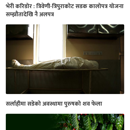
भेरी करिडोर : त्रिवेणी-त्रिपुराकोट सडक कालोपत्र योजना
सम्झौतादेखि नै अलपत्र
सर्लाहीमा सडेको अवस्थामा पुरुषको शव फेला