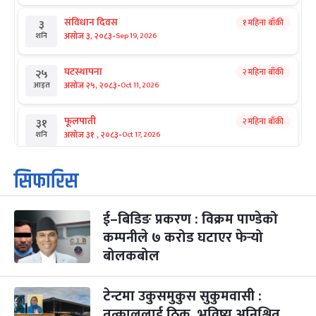
संविधान दिवस
१ महिना बाँकी
३
-
असोज ३, २०८३
Sep 19, 2026
शनि
घटस्थापना
२ महिना बाँकी
२५
-
असोज २५, २०८३
Oct 11, 2026
आइत
फूलपाती
२ महिना बाँकी
३१
-
असोज ३१ , २०८३
Oct 17, 2026
शनि
कार्तिक सङ्क्रान्ति
२ महिना बाँकी
१
सिफारिस
-
कार्तिक १, २०८३
Oct 18, 2026
आइत
ई–बिडिङ प्रकरण : विक्रम पाण्डेको
महानवमी
२ महिना बाँकी
३
-
कम्पनीले ७ करोड घटाएर फेर्‍यो
कार्तिक ३, २०८३
Oct 20, 2026
मंगल
बोलकबोल
विजयादशमी
२ महिना बाँकी
४
-
कार्तिक ४, २०८३
Oct 21, 2026
बुध
टेन्टमा उकुसमुकुस सुकुमवासी :
तत्काललाई ठिक, भविष्य अनिश्चित