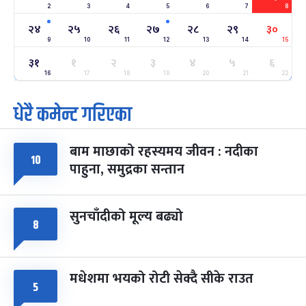
2
3
4
5
6
7
8
अन्तराष्ट्रिय नारी दिवस
७ महिना बाँकी
२४
-
फाल्गुन २४, २०८३
Mar 8, 2027
सोम
२४
२५
२६
२७
२८
२९
३०
9
10
11
12
13
14
15
ग्याल्पो ल्होसार
७ महिना बाँकी
२५
३१
१
२
३
४
५
६
-
फाल्गुन २५, २०८३
Mar 9, 2027
मंगल
16
17
18
19
20
21
22
धेरै कमेन्ट गरिएका
पूर्णिमा व्रत
७ महिना बाँकी
७
-
चैत्र ७, २०८३
Mar 21, 2027
आइत
बाम माछाको रहस्यमय जीवन : नदीका
फागुपूर्णिमा
७ महिना बाँकी
८
१०
पाहुना, समुद्रका सन्तान
-
चैत्र ८, २०८३
Mar 22, 2027
सोम
सुनचाँदीको मूल्य बढ्यो
८
मधेशमा भयको रोटी सेक्दै सीके राउत
५