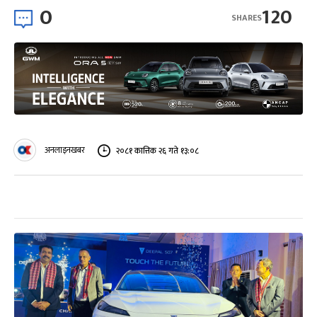
0
120
SHARES
अनलाइनखबर
२०८१ कात्तिक २६ गते १३:०८