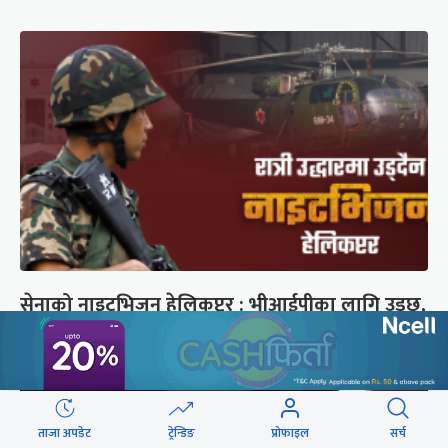
सेनाको नाइटभिजन हेलिकप्टर : भीआईपीका लागि उड्छ,
जनताको ज्यान बचाउन उड्दैन
ताजा अपडेट
ट्रेन्डिङ
प्रोफाइल
सर्च