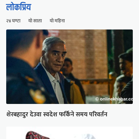
लोकप्रिय
२४ घण्टा
यो साता
यो महिना
शेरबहादुर देउवा स्वदेश फर्किने समय परिवर्तन