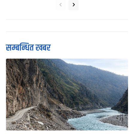
‹
›
सम्बन्धित खबर