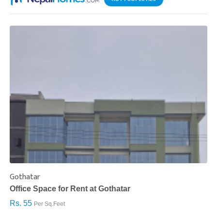
Gothatar
S
Office Space for Rent at Gothatar
H
Rs. 55
R
Per Sq.Feet