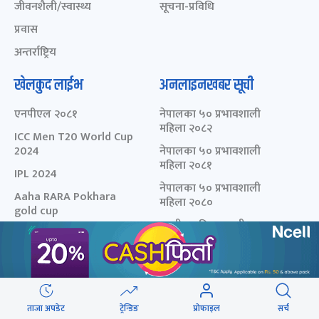
जीवनशैली/स्वास्थ्य
सूचना-प्रविधि
प्रवास
अन्तर्राष्ट्रिय
खेलकुद लाईभ
अनलाइनखबर सूची
एनपीएल २०८१
नेपालका ५० प्रभावशाली
महिला २०८२
ICC Men T20 World Cup
2024
नेपालका ५० प्रभावशाली
महिला २०८१
IPL 2024
नेपालका ५० प्रभावशाली
Aaha RARA Pokhara
महिला २०८०
gold cup
चालीस मुनिका चालीस- २०८३
Nepal Super League -
- छनोट मनोनयन फर्म
2080
चालीस मुनिका चालीस- २०८२
चालीस मुनिका चालीस- २०८१
मेरो कथा
ताजा अपडेट
ट्रेन्डिङ
प्रोफाइल
सर्च