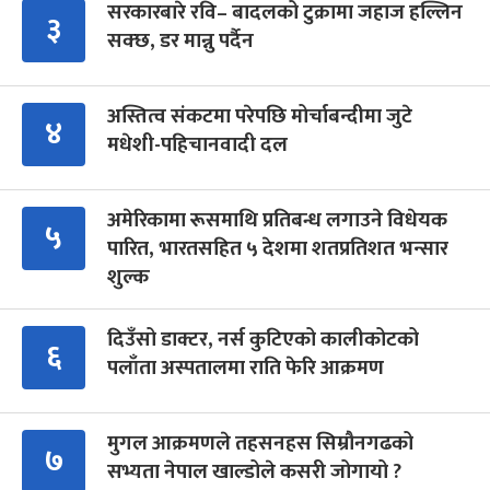
सरकारबारे रवि– बादलको टुक्रामा जहाज हल्लिन
३
सक्छ, डर मान्नु पर्दैन
अस्तित्व संकटमा परेपछि मोर्चाबन्दीमा जुटे
४
मधेशी-पहिचानवादी दल
अमेरिकामा रूसमाथि प्रतिबन्ध लगाउने विधेयक
५
पारित, भारतसहित ५ देशमा शतप्रतिशत भन्सार
शुल्क
दिउँसो डाक्टर, नर्स कुटिएको कालीकोटको
६
पलाँता अस्पतालमा राति फेरि आक्रमण
मुगल आक्रमणले तहसनहस सिम्रौनगढको
७
सभ्यता नेपाल खाल्डोले कसरी जोगायो ?