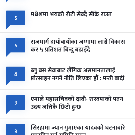
मधेशमा भयको रोटी सेक्दै सीके राउत
५
राजमार्ग दायाँबायाँका जग्गामा लाग्ने विकास
५
कर ५ प्रतिशत बिन्दु बढाइँदै
ब्लु बस सेवाबाट लैंगिक असमानतालाई
४
प्रोत्साहन नगर्ने नीति लिएका हौं : मन्त्री बादी
एमाले महासचिवको दाबी- रास्वपाको पतन
३
उदय जत्तिकै छिटो हुन्छ
सिरहामा ज्यान गुमाएका यादवको घटनाबारे
३