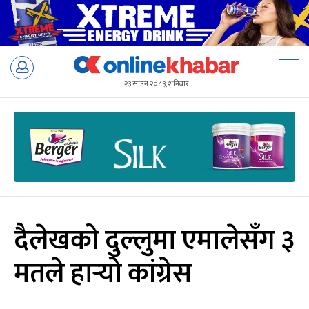
Skip
to
२३ साउन २०८३, शनिबार
content
दैलेखको दुल्लुमा एमालेसँग ३
मतले हार्‍यो कांग्रेस