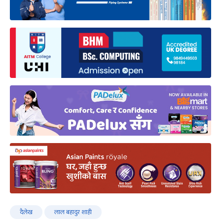
दैलेख
लाल बहादुर शाही