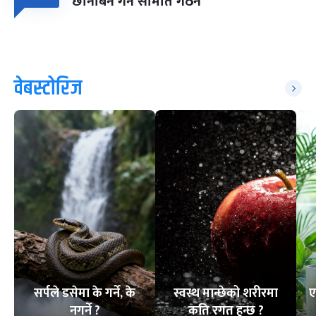
छानबिन गर्न समिति गठन
वेबस्टोरिज
सर्पले डसेमा के गर्ने, के
स्वस्थ मान्छेको शरीरमा
ए
नगर्ने ?
कति रगत हुन्छ ?