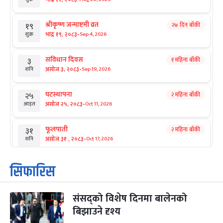
श्रीकृष्ण जन्माष्टमी व्रत
२७ दिन बाँकी
१९
-
भाद्र १९, २०८३
Sep 4, 2026
शुक्र
संविधान दिवस
१ महिना बाँकी
३
-
असोज ३, २०८३
Sep 19, 2026
शनि
घटस्थापना
२ महिना बाँकी
२५
-
असोज २५, २०८३
Oct 11, 2026
आइत
फूलपाती
२ महिना बाँकी
३१
-
असोज ३१ , २०८३
Oct 17, 2026
शनि
कार्तिक सङ्क्रान्ति
२ महिना बाँकी
१
सिफारिस
-
कार्तिक १, २०८३
Oct 18, 2026
आइत
संसद्को विशेष दिनमा बालेनको
महानवमी
२ महिना बाँकी
३
-
बिझाउने दृश्य
कार्तिक ३, २०८३
Oct 20, 2026
मंगल