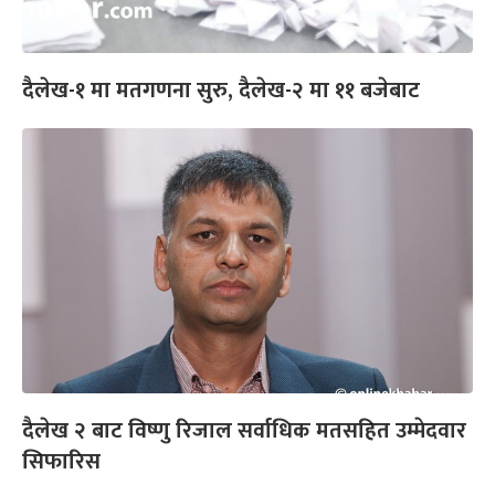
दैलेख-१ मा मतगणना सुरु, दैलेख-२ मा ११ बजेबाट
दैलेख २ बाट विष्णु रिजाल सर्वाधिक मतसहित उम्मेदवार
सिफारिस