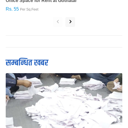
Office Space for Rent at Gothatar
H
Rs. 55
R
Per Sq.Feet
‹
›
सम्बन्धित खबर