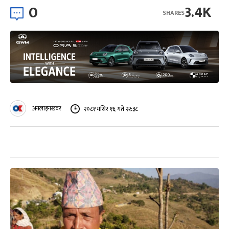
0
3.4K
SHARES
अनलाइनखबर
२०८१ मंसिर १६ गते २२:३८