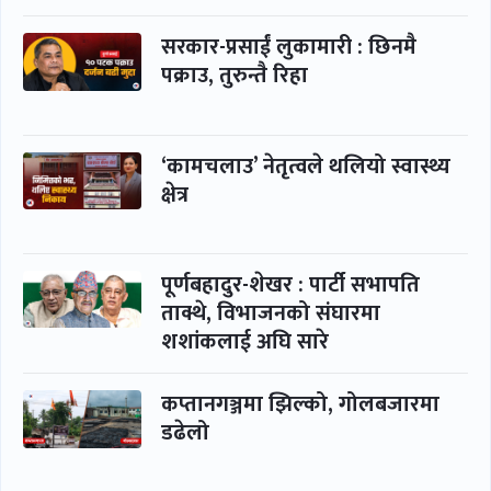
सरकार-प्रसाईं लुकामारी : छिनमै
पक्राउ, तुरुन्तै रिहा
‘कामचलाउ’ नेतृत्वले थलियो स्वास्थ्य
क्षेत्र
पूर्णबहादुर-शेखर : पार्टी सभापति
ताक्थे, विभाजनको संघारमा
शशांकलाई अघि सारे
कप्तानगञ्जमा झिल्को, गोलबजारमा
डढेलो