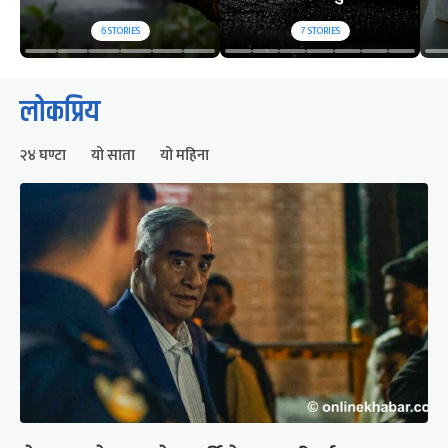
6
STORIES
7
STORIES
लोकप्रिय
२४ घण्टा
यो साता
यो महिना