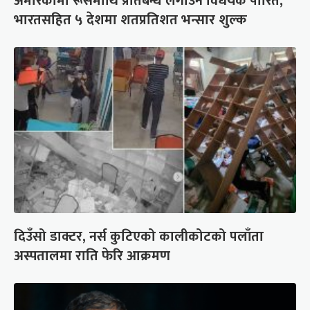
अमेरिकामा रूसमाथि प्रतिबन्ध लगाउने विधेयक पारित,
भारतसहित ५ देशमा शतप्रतिशत भन्सार शुल्क
दिउँसो डाक्टर, नर्स कुटिएको कालीकोटको पलाँता
अस्पतालमा राति फेरि आक्रमण