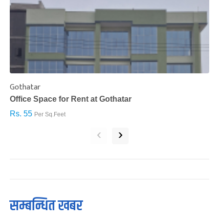
Gothatar
S
Office Space for Rent at Gothatar
H
Rs. 55
R
Per Sq.Feet
‹
›
सम्बन्धित खबर