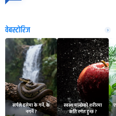
वेबस्टोरिज
सर्पले डसेमा के गर्ने, के
स्वस्थ मान्छेको शरीरमा
ए
नगर्ने ?
कति रगत हुन्छ ?