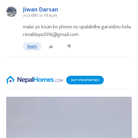
Jiwan Darsan
२०८१ मंसिर २० गते १६:१४
malai yo kisan ko phone no upalabdha garaidinu hola.
rimaldaya2016@gmail.com
Reply
HOT PROPERTIES