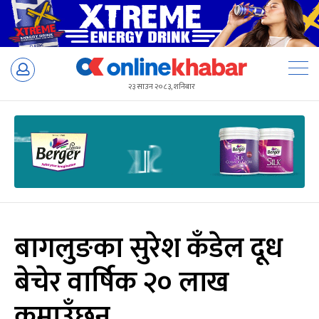
Skip
to
२३ साउन २०८३, शनिबार
content
बागलुङका सुरेश कँडेल दूध
बेचेर वार्षिक २० लाख
कमाउँछन्