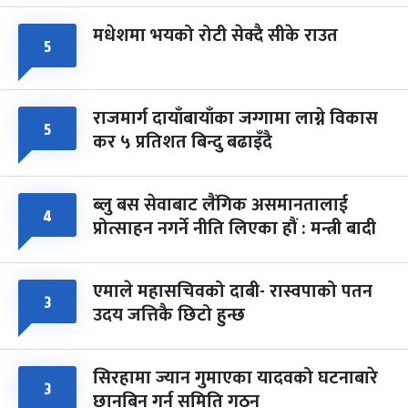
मधेशमा भयको रोटी सेक्दै सीके राउत
५
राजमार्ग दायाँबायाँका जग्गामा लाग्ने विकास
५
कर ५ प्रतिशत बिन्दु बढाइँदै
ब्लु बस सेवाबाट लैंगिक असमानतालाई
४
प्रोत्साहन नगर्ने नीति लिएका हौं : मन्त्री बादी
एमाले महासचिवको दाबी- रास्वपाको पतन
३
उदय जत्तिकै छिटो हुन्छ
सिरहामा ज्यान गुमाएका यादवको घटनाबारे
३
छानबिन गर्न समिति गठन