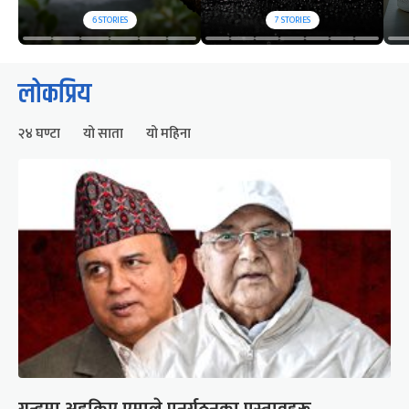
6
STORIES
7
STORIES
लोकप्रिय
२४ घण्टा
यो साता
यो महिना
गुन्डुमा अड्किए एमाले पुनर्गठनका प्रस्तावहरू