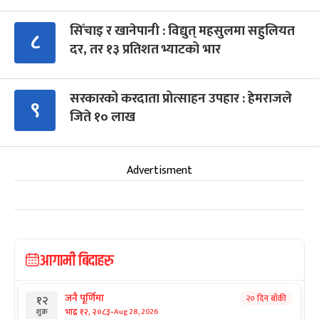
सिँचाइ र खानेपानी : विद्युत् महसुलमा सहुलियत
८
दर, तर १३ प्रतिशत भ्याटको भार
सरकारको करदाता प्रोत्साहन उपहार : हेमराजले
९
जिते १० लाख
Advertisment
आगामी बिदाहरु
जनै पूर्णिमा
२० दिन बाँकी
१२
-
भाद्र १२, २०८३
Aug 28, 2026
शुक्र