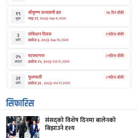
श्रीकृष्ण जन्माष्टमी व्रत
२७ दिन बाँकी
१९
-
भाद्र १९, २०८३
Sep 4, 2026
शुक्र
संविधान दिवस
१ महिना बाँकी
३
-
असोज ३, २०८३
Sep 19, 2026
शनि
घटस्थापना
२ महिना बाँकी
२५
-
असोज २५, २०८३
Oct 11, 2026
आइत
फूलपाती
२ महिना बाँकी
३१
-
असोज ३१ , २०८३
Oct 17, 2026
शनि
कार्तिक सङ्क्रान्ति
२ महिना बाँकी
१
सिफारिस
-
कार्तिक १, २०८३
Oct 18, 2026
आइत
संसद्को विशेष दिनमा बालेनको
महानवमी
२ महिना बाँकी
३
-
बिझाउने दृश्य
कार्तिक ३, २०८३
Oct 20, 2026
मंगल