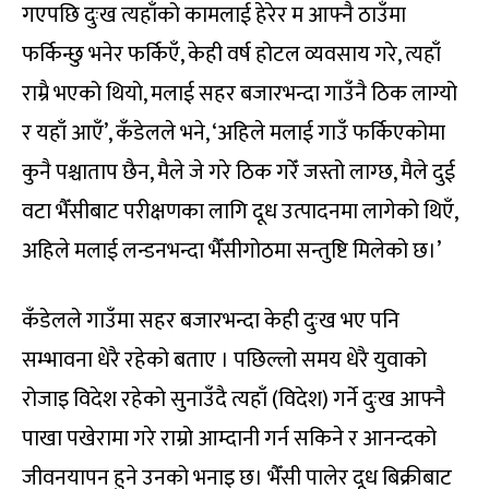
गएपछि दुःख त्यहाँको कामलाई हेरेर म आफ्नै ठाउँमा
फर्किन्छु भनेर फर्किएँ, केही वर्ष होटल व्यवसाय गरे, त्यहाँ
राम्रै भएको थियो, मलाई सहर बजारभन्दा गाउँनै ठिक लाग्यो
र यहाँ आएँ’, कँडेलले भने, ‘अहिले मलाई गाउँ फर्किएकोमा
कुनै पश्चाताप छैन, मैले जे गरे ठिक गरेँ जस्तो लाग्छ, मैले दुई
वटा भैँसीबाट परीक्षणका लागि दूध उत्पादनमा लागेको थिएँ,
अहिले मलाई लन्डनभन्दा भैँसीगोठमा सन्तुष्टि मिलेको छ।’
कँडेलले गाउँमा सहर बजारभन्दा केही दुःख भए पनि
सम्भावना धेरै रहेको बताए । पछिल्लो समय धेरै युवाको
रोजाइ विदेश रहेको सुनाउँदै त्यहाँ (विदेश) गर्ने दुःख आफ्नै
पाखा पखेरामा गरे राम्रो आम्दानी गर्न सकिने र आनन्दको
जीवनयापन हुने उनको भनाइ छ। भैँसी पालेर दूध बिक्रीबाट