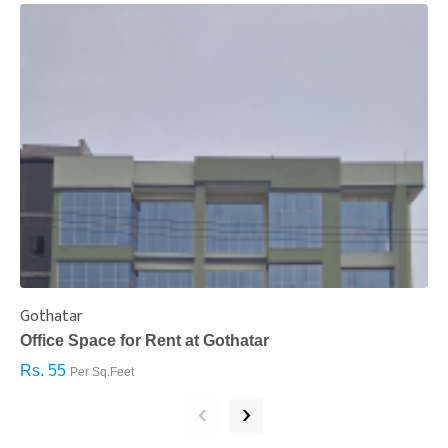
Gothatar
S
Office Space for Rent at Gothatar
H
Rs. 55
R
Per Sq.Feet
‹
›