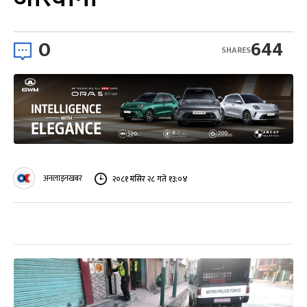
0
644
SHARES
अनलाइनखबर
२०८१ मंसिर २८ गते १३:०४