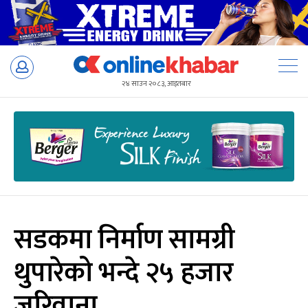
Skip
to
२४ साउन २०८३, आइतबार
content
सडकमा निर्माण सामग्री
थुपारेको भन्दे २५ हजार
जरिवाना