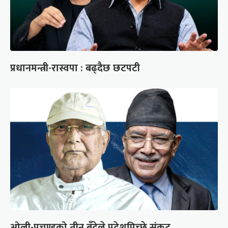
प्रधानमन्त्री-रास्वपा : बढ्दैछ छटपटी
ओली-प्रचण्डको तीन बुँदेले प्रदेशपिच्छे संकट