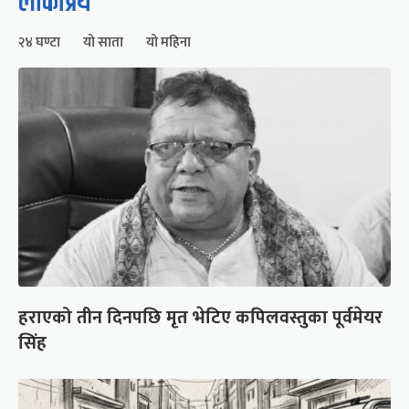
लोकप्रिय
२४ घण्टा
यो साता
यो महिना
हराएको तीन दिनपछि मृत भेटिए कपिलवस्तुका पूर्वमेयर
सिंह