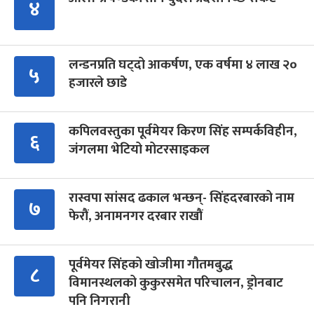
४
लन्डनप्रति घट्दो आकर्षण, एक वर्षमा ४ लाख २०
५
हजारले छाडे
कपिलवस्तुका पूर्वमेयर किरण सिंह सम्पर्कविहीन,
६
जंगलमा भेटियो मोटरसाइकल
रास्वपा सांसद ढकाल भन्छन्- सिंहदरबारको नाम
७
फेरौं, अनामनगर दरबार राखौं
पूर्वमेयर सिंहको खोजीमा गौतमबुद्ध
८
विमानस्थलको कुकुरसमेत परिचालन, ड्रोनबाट
पनि निगरानी