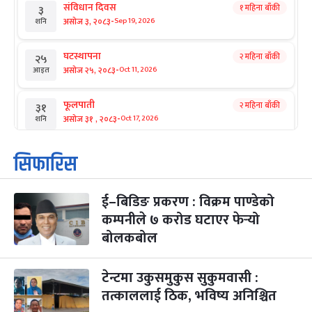
संविधान दिवस
१ महिना बाँकी
३
-
असोज ३, २०८३
Sep 19, 2026
शनि
घटस्थापना
२ महिना बाँकी
२५
-
असोज २५, २०८३
Oct 11, 2026
आइत
फूलपाती
२ महिना बाँकी
३१
-
असोज ३१ , २०८३
Oct 17, 2026
शनि
कार्तिक सङ्क्रान्ति
२ महिना बाँकी
१
सिफारिस
-
कार्तिक १, २०८३
Oct 18, 2026
आइत
ई–बिडिङ प्रकरण : विक्रम पाण्डेको
महानवमी
२ महिना बाँकी
३
-
कम्पनीले ७ करोड घटाएर फेर्‍यो
कार्तिक ३, २०८३
Oct 20, 2026
मंगल
बोलकबोल
विजयादशमी
२ महिना बाँकी
४
-
कार्तिक ४, २०८३
Oct 21, 2026
बुध
टेन्टमा उकुसमुकुस सुकुमवासी :
तत्काललाई ठिक, भविष्य अनिश्चित
पापा‌ङ्कुशा एकादशी व्रत
२ महिना बाँकी
५