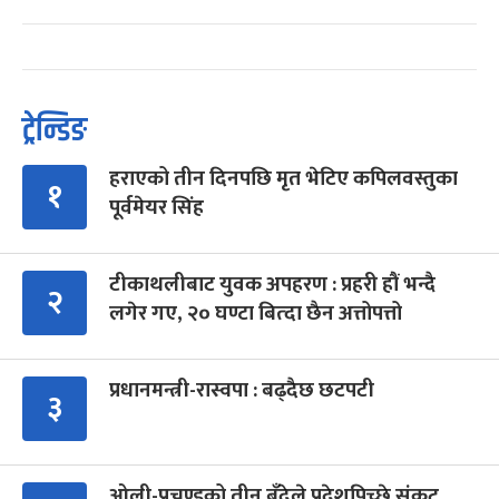
ट्रेन्डिङ
हराएको तीन दिनपछि मृत भेटिए कपिलवस्तुका
१
पूर्वमेयर सिंह
टीकाथलीबाट युवक अपहरण : प्रहरी हौं भन्दै
२
लगेर गए, २० घण्टा बित्दा छैन अत्तोपत्तो
प्रधानमन्त्री-रास्वपा : बढ्दैछ छटपटी
३
ओली-प्रचण्डको तीन बुँदेले प्रदेशपिच्छे संकट