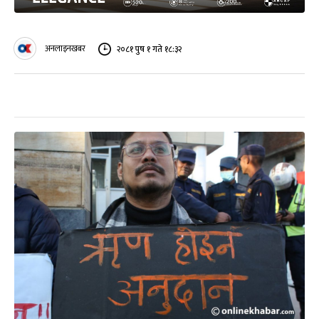
अनलाइनखबर
२०८१ पुष १ गते १८:३२