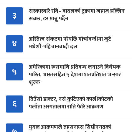
सरकारबारे रवि– बादलको टुक्रामा जहाज हल्लिन
३
सक्छ, डर मान्नु पर्दैन
अस्तित्व संकटमा परेपछि मोर्चाबन्दीमा जुटे
४
मधेशी-पहिचानवादी दल
अमेरिकामा रूसमाथि प्रतिबन्ध लगाउने विधेयक
५
पारित, भारतसहित ५ देशमा शतप्रतिशत भन्सार
शुल्क
दिउँसो डाक्टर, नर्स कुटिएको कालीकोटको
६
पलाँता अस्पतालमा राति फेरि आक्रमण
मुगल आक्रमणले तहसनहस सिम्रौनगढको
७