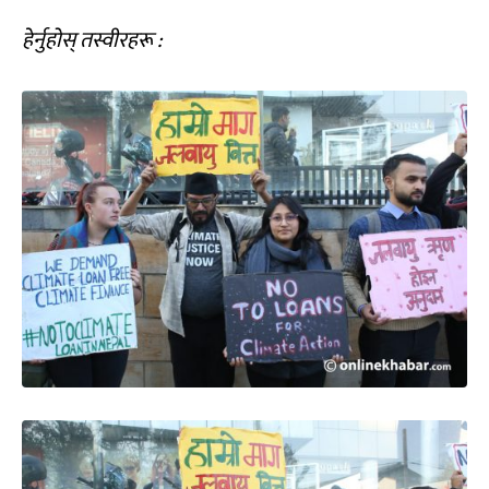
हेर्नुहोस् तस्वीरहरू :