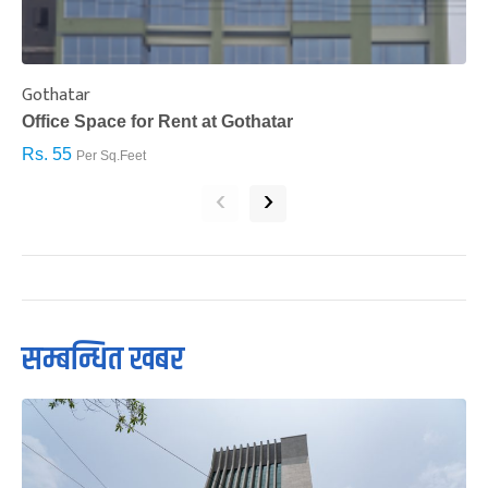
Gothatar
S
Office Space for Rent at Gothatar
H
Rs. 55
R
Per Sq.Feet
‹
›
सम्बन्धित खबर