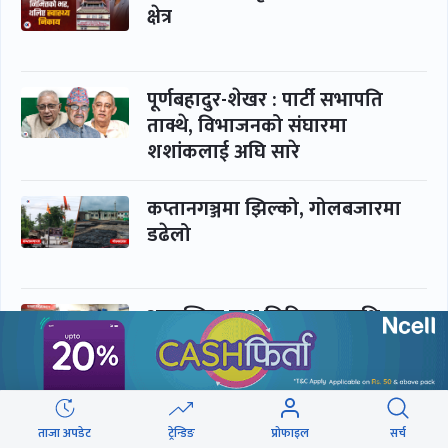
क्षेत्र
पूर्णबहादुर-शेखर : पार्टी सभापति
ताक्थे, विभाजनको संघारमा
शशांकलाई अघि सारे
कप्तानगञ्जमा झिल्को, गोलबजारमा
डढेलो
आकस्मिक कक्ष चिकित्सकमाथि
हातपातको ‘हटस्पट’
नपढी ‘पास’, नपढाइ ‘गुणस्तर’
ताजा अपडेट
ट्रेन्डिङ
प्रोफाइल
सर्च