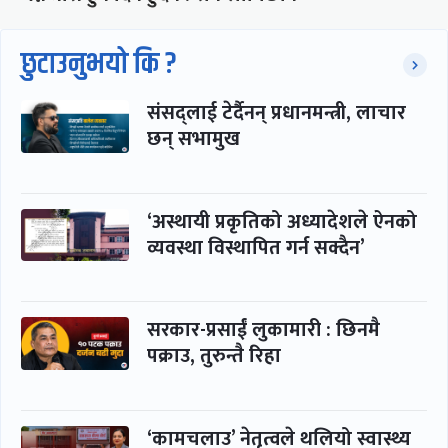
छुटाउनुभयो कि ?
संसद्लाई टेर्दैनन् प्रधानमन्त्री, लाचार
छन् सभामुख
‘अस्थायी प्रकृतिको अध्यादेशले ऐनको
व्यवस्था विस्थापित गर्न सक्दैन’
सरकार-प्रसाईं लुकामारी : छिनमै
पक्राउ, तुरुन्तै रिहा
‘कामचलाउ’ नेतृत्वले थलियो स्वास्थ्य