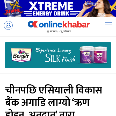
Skip
to
२३ साउन २०८३, शनिबार
content
चीनपछि एसियाली विकास
बैंक अगाडि लाग्यो ‘ऋण
होइन, अनुदान’ नारा