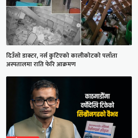
दिउँसो डाक्टर, नर्स कुटिएको कालीकोटको पलाँता
अस्पतालमा राति फेरि आक्रमण