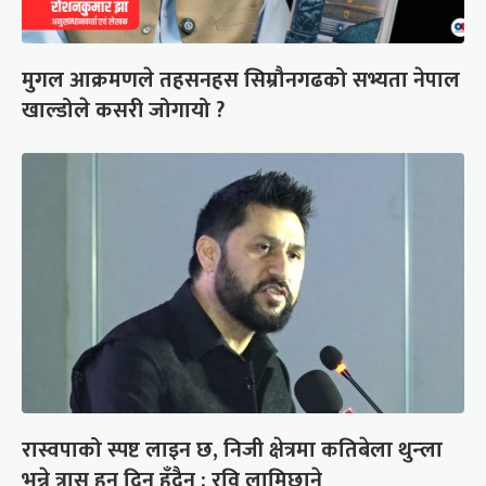
मुगल आक्रमणले तहसनहस सिम्रौनगढको सभ्यता नेपाल
खाल्डोले कसरी जोगायो ?
रास्वपाको स्पष्ट लाइन छ, निजी क्षेत्रमा कतिबेला थुन्ला
भन्ने त्रास हुन दिन हुँदैन : रवि लामिछाने