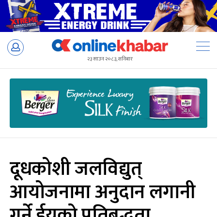
Skip
to
२३ साउन २०८३, शनिबार
content
दूधकोशी जलविद्युत्
आयोजनामा अनुदान लगानी
गर्ने ईयूको प्रतिबद्धता