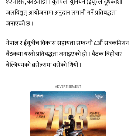
१२ मंसिर, काठमाडौं । युरोपेली युनियन (ईयू) ले दूधकोशी
जलविद्युत् आयोजनामा अनुदान लगानी गर्ने प्रतिबद्धता
जनाएको छ ।
नेपाल र ईयूबीच विकास सहायता सम्बन्धी ८औं सबकमिसन
बैठकमा यस्तो प्रतिबद्धता जनाइएको हो । बैठक बिहीबार
बेल्जियमको ब्रसेल्समा बसेको थियो ।