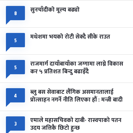
सुनचाँदीको मूल्य बढ्यो
८
मधेशमा भयको रोटी सेक्दै सीके राउत
५
राजमार्ग दायाँबायाँका जग्गामा लाग्ने विकास
५
कर ५ प्रतिशत बिन्दु बढाइँदै
ब्लु बस सेवाबाट लैंगिक असमानतालाई
४
प्रोत्साहन नगर्ने नीति लिएका हौं : मन्त्री बादी
एमाले महासचिवको दाबी- रास्वपाको पतन
३
उदय जत्तिकै छिटो हुन्छ