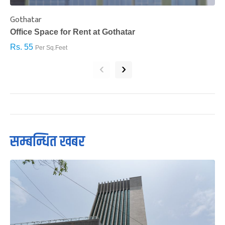
Gothatar
S
Office Space for Rent at Gothatar
H
Rs. 55
R
Per Sq.Feet
‹
›
सम्बन्धित खबर