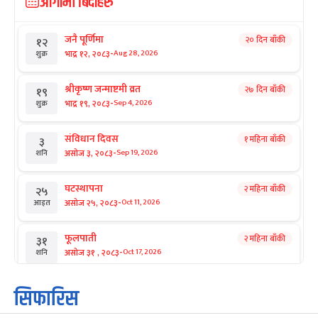
आगामी बिदाहरु
जनै पूर्णिमा
२० दिन बाँकी
१२
-
भाद्र १२, २०८३
Aug 28, 2026
शुक्र
श्रीकृष्ण जन्माष्टमी व्रत
२७ दिन बाँकी
१९
-
भाद्र १९, २०८३
Sep 4, 2026
शुक्र
संविधान दिवस
१ महिना बाँकी
३
-
असोज ३, २०८३
Sep 19, 2026
शनि
घटस्थापना
२ महिना बाँकी
२५
-
असोज २५, २०८३
Oct 11, 2026
आइत
फूलपाती
२ महिना बाँकी
३१
-
असोज ३१ , २०८३
Oct 17, 2026
शनि
कार्तिक सङ्क्रान्ति
२ महिना बाँकी
१
सिफारिस
-
कार्तिक १, २०८३
Oct 18, 2026
आइत