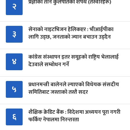
प्रज्ञाका तीन कुलपतिको शपथ (तस्वीरहरू)
२
सेनाको नाइटभिजन हेलिकप्टर : भीआईपीका
३
लागि उड्छ, जनताको ज्यान बचाउन उड्दैन
कांग्रेस संस्थापन इतर समूहको राष्ट्रिय भेलालाई
४
देउवाले सम्बोधन गर्ने
प्रधानमन्त्री बालेनले ल्याएको विधेयक संसदीय
५
समितिबाट जस्ताको तस्तै सदर
शैक्षिक क्रेडिट बैंक : विदेशमा अध्ययन पूरा नगरी
६
फर्किए नेपालमा निरन्तरता