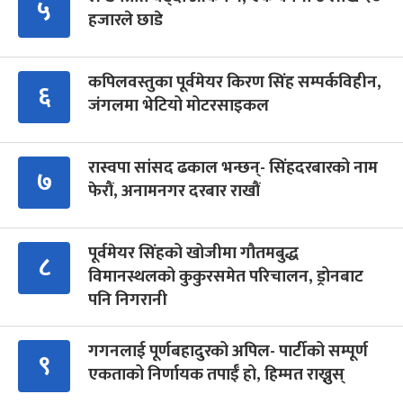
५
हजारले छाडे
कपिलवस्तुका पूर्वमेयर किरण सिंह सम्पर्कविहीन,
६
जंगलमा भेटियो मोटरसाइकल
रास्वपा सांसद ढकाल भन्छन्- सिंहदरबारको नाम
७
फेरौं, अनामनगर दरबार राखौं
पूर्वमेयर सिंहको खोजीमा गौतमबुद्ध
८
विमानस्थलको कुकुरसमेत परिचालन, ड्रोनबाट
पनि निगरानी
गगनलाई पूर्णबहादुरको अपिल- पार्टीको सम्पूर्ण
९
एकताको निर्णायक तपाईँ हो, हिम्मत राख्नुस्