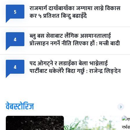
राजमार्ग दायाँबायाँका जग्गामा लाग्ने विकास
५
कर ५ प्रतिशत बिन्दु बढाइँदै
ब्लु बस सेवाबाट लैंगिक असमानतालाई
४
प्रोत्साहन नगर्ने नीति लिएका हौं : मन्त्री बादी
पद ओगट्ने र लडाइँका बेला भाग्नेलाई
४
पार्टीबाट धकेलेरै बिदा गर्छु : राजेन्द्र लिङ्देन
वेबस्टोरिज