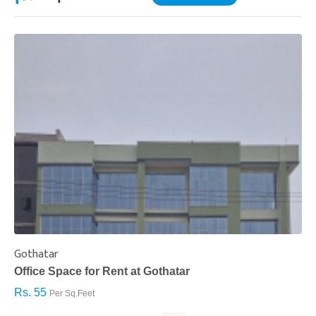
Gothatar
S
Office Space for Rent at Gothatar
H
Rs. 55
R
Per Sq.Feet