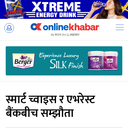
Skip
to
२४ साउन २०८३, आइतबार
content
स्मार्ट च्वाइस र एभरेस्ट
बैंकबीच सम्झौता