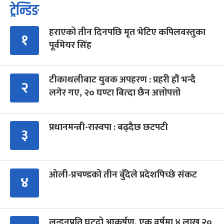
ट्रेन्डिङ
हराएको तीन दिनपछि मृत भेटिए कपिलवस्तुका
१
पूर्वमेयर सिंह
टीकाथलीबाट युवक अपहरण : प्रहरी हौं भन्दै
२
लगेर गए, २० घण्टा बित्दा छैन अत्तोपत्तो
प्रधानमन्त्री-रास्वपा : बढ्दैछ छटपटी
३
ओली-प्रचण्डको तीन बुँदेले प्रदेशपिच्छे संकट
४
लन्डनप्रति घट्दो आकर्षण, एक वर्षमा ४ लाख २०