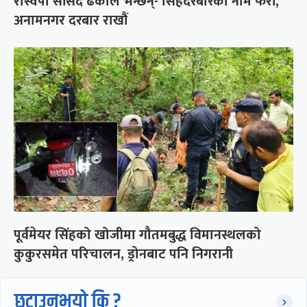
रास्वपा सांसद ढकाल भन्छन्- सिंहदरबारको नाम फेरौं,
अनामनगर दरबार राखौं
पूर्वमेयर सिंहको खोजीमा गौतमबुद्ध विमानस्थलको
कुकुरसमेत परिचालन, ड्रोनबाट पनि निगरानी
छुटाउनुभयो कि ?