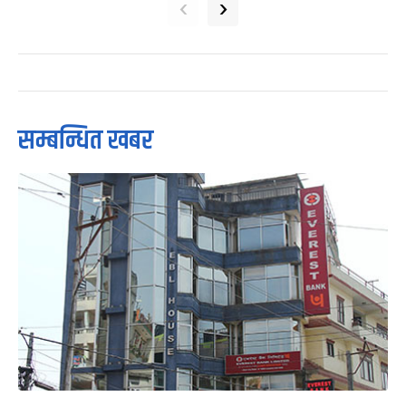
‹
›
सम्बन्धित खबर