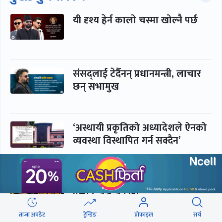
यी दृश्य हेर्न कालो चस्मा खोल्नै पर्छ
संसद्लाई टेर्दैनन् प्रधानमन्त्री, लाचार
छन् सभामुख
‘अस्थायी प्रकृतिको अध्यादेशले ऐनको
व्यवस्था विस्थापित गर्न सक्दैन’
सरकार-प्रसाईं लुकामारी : छिनमै
पक्राउ, तुरुन्तै रिहा
ताजा अपडेट
ट्रेन्डिङ
प्रोफाइल
सर्च