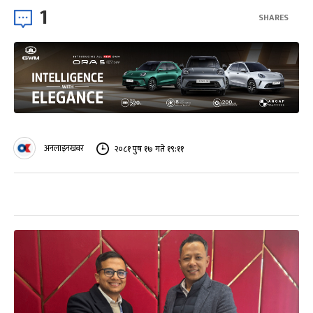
1
SHARES
अनलाइनखबर
२०८१ पुष १७ गते १९:११