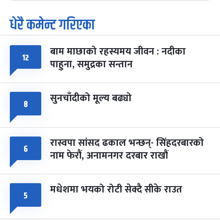
धेरै कमेन्ट गरिएका
पूर्णिमा व्रत
७ महिना बाँकी
७
-
चैत्र ७, २०८३
Mar 21, 2027
आइत
बाम माछाको रहस्यमय जीवन : नदीका
फागुपूर्णिमा
७ महिना बाँकी
८
१२
पाहुना, समुद्रका सन्तान
-
चैत्र ८, २०८३
Mar 22, 2027
सोम
सुनचाँदीको मूल्य बढ्यो
८
रास्वपा सांसद ढकाल भन्छन्- सिंहदरबारको
६
नाम फेरौं, अनामनगर दरबार राखौं
मधेशमा भयको रोटी सेक्दै सीके राउत
५