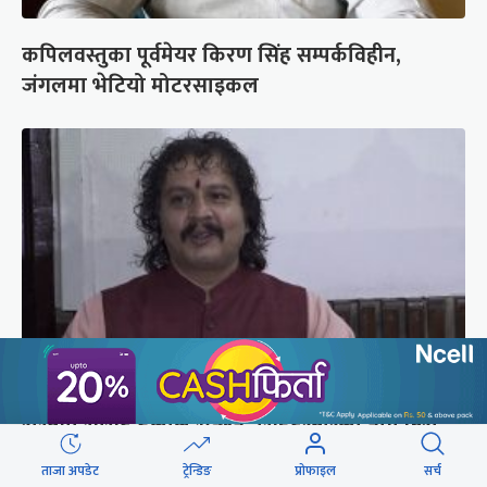
कपिलवस्तुका पूर्वमेयर किरण सिंह सम्पर्कविहीन,
जंगलमा भेटियो मोटरसाइकल
रास्वपा सांसद ढकाल भन्छन्- सिंहदरबारको नाम फेरौं,
अनामनगर दरबार राखौं
ताजा अपडेट
ट्रेन्डिङ
प्रोफाइल
सर्च