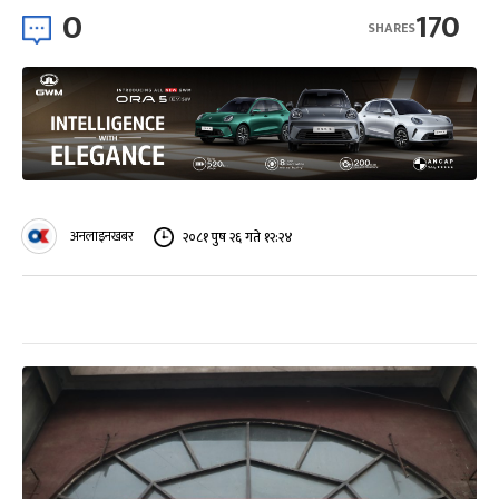
0
170
SHARES
अनलाइनखबर
२०८१ पुष २६ गते १२:२४