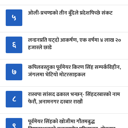
ओली-प्रचण्डको तीन बुँदेले प्रदेशपिच्छे संकट
५
लन्डनप्रति घट्दो आकर्षण, एक वर्षमा ४ लाख २०
६
हजारले छाडे
कपिलवस्तुका पूर्वमेयर किरण सिंह सम्पर्कविहीन,
७
जंगलमा भेटियो मोटरसाइकल
रास्वपा सांसद ढकाल भन्छन्- सिंहदरबारको नाम
८
फेरौं, अनामनगर दरबार राखौं
पूर्वमेयर सिंहको खोजीमा गौतमबुद्ध
९