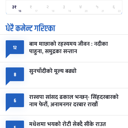
ग्याल्पो ल्होसार
७ महिना बाँकी
२५
३१
१
२
३
४
५
६
-
फाल्गुन २५, २०८३
Mar 9, 2027
मंगल
16
17
18
19
20
21
22
धेरै कमेन्ट गरिएका
पूर्णिमा व्रत
७ महिना बाँकी
७
-
चैत्र ७, २०८३
Mar 21, 2027
आइत
बाम माछाको रहस्यमय जीवन : नदीका
फागुपूर्णिमा
७ महिना बाँकी
८
१२
पाहुना, समुद्रका सन्तान
-
चैत्र ८, २०८३
Mar 22, 2027
सोम
सुनचाँदीको मूल्य बढ्यो
८
रास्वपा सांसद ढकाल भन्छन्- सिंहदरबारको
६
नाम फेरौं, अनामनगर दरबार राखौं
मधेशमा भयको रोटी सेक्दै सीके राउत