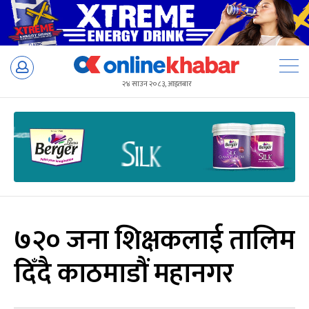
Skip
to
२४ साउन २०८३, आइतबार
content
७२० जना शिक्षकलाई तालिम
दिँदै काठमाडौं महानगर