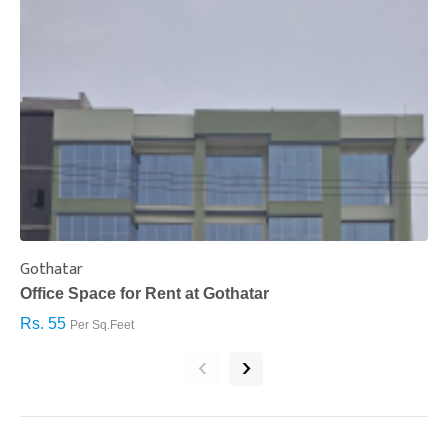
Gothatar
S
Office Space for Rent at Gothatar
H
Rs. 55
R
Per Sq.Feet
‹
›