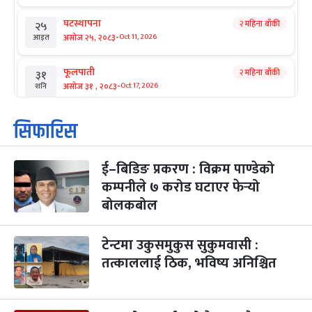
घटस्थापना
२ महिना बाँकी
२५
-
असोज २५, २०८३
Oct 11, 2026
आइत
फूलपाती
२ महिना बाँकी
३१
-
असोज ३१ , २०८३
Oct 17, 2026
शनि
कार्तिक सङ्क्रान्ति
२ महिना बाँकी
१
सिफारिस
-
कार्तिक १, २०८३
Oct 18, 2026
आइत
ई–बिडिङ प्रकरण : विक्रम पाण्डेको
महानवमी
२ महिना बाँकी
३
-
कम्पनीले ७ करोड घटाएर फेर्‍यो
कार्तिक ३, २०८३
Oct 20, 2026
मंगल
बोलकबोल
विजयादशमी
२ महिना बाँकी
४
-
कार्तिक ४, २०८३
Oct 21, 2026
बुध
टेन्टमा उकुसमुकुस सुकुमवासी :
तत्काललाई ठिक, भविष्य अनिश्चित
पापा‌ङ्कुशा एकादशी व्रत
२ महिना बाँकी
५
-
कार्तिक ५, २०८३
Oct 22, 2026
बिहि