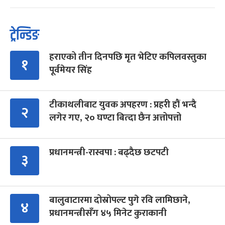
ट्रेन्डिङ
हराएको तीन दिनपछि मृत भेटिए कपिलवस्तुका
१
पूर्वमेयर सिंह
टीकाथलीबाट युवक अपहरण : प्रहरी हौं भन्दै
२
लगेर गए, २० घण्टा बित्दा छैन अत्तोपत्तो
प्रधानमन्त्री-रास्वपा : बढ्दैछ छटपटी
३
बालुवाटारमा दोस्रोपल्ट पुगे रवि लामिछाने,
४
प्रधानमन्त्रीसँग ४५ मिनेट कुराकानी