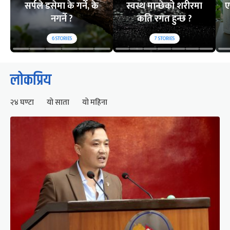
सर्पले डसेमा के गर्ने, के
स्वस्थ मान्छेको शरीरमा
ए
नगर्ने ?
कति रगत हुन्छ ?
6
STORIES
7
STORIES
लोकप्रिय
२४ घण्टा
यो साता
यो महिना