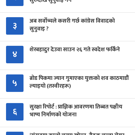
सुरुदेखि सुनुवाइ गर्ने
अब सर्वोच्चले कसरी गर्छ कांग्रेस विवादको
३
सुनुवाइ ?
शेरबहादुर देउवा साउन २६ गते स्वदेश फर्किने
४
ब्रोड पिकमा ज्यान गुमाएका युक्तको शव काठमाडौं
५
ल्याइयो (तस्वीरहरू)
सुरक्षा रिपोर्ट : प्राज्ञिक आवरणमा तिब्बत पक्षीय
६
भाष्य निर्माणको योजना