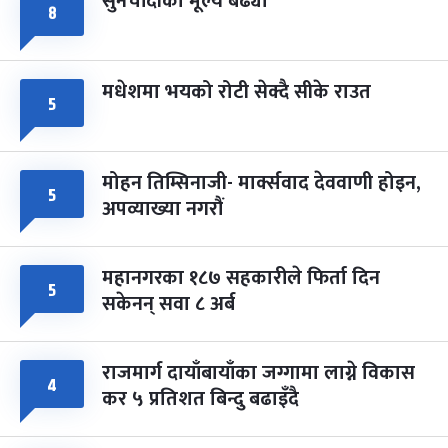
सुनचाँदीको मूल्य बढ्यो
८
मधेशमा भयको रोटी सेक्दै सीके राउत
५
मोहन तिम्सिनाजी- मार्क्सवाद देववाणी होइन,
५
अपव्याख्या नगरौं
महानगरका १८७ सहकारीले फिर्ता दिन
५
सकेनन् सवा ८ अर्ब
राजमार्ग दायाँबायाँका जग्गामा लाग्ने विकास
४
कर ५ प्रतिशत बिन्दु बढाइँदै