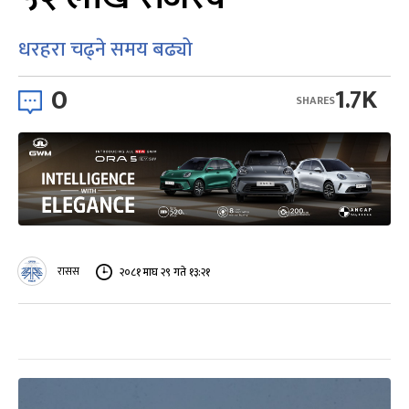
धरहरा चढ्ने समय बढ्यो
0
1.7K
SHARES
रासस
२०८१ माघ २९ गते १३:२१