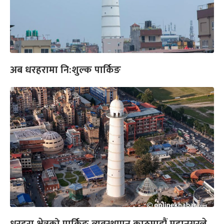
अब धरहरामा नि:शुल्क पार्किङ