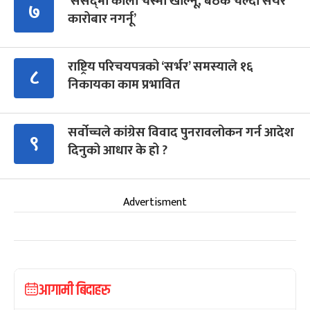
‘संसद्‍मा कालो चस्मा खोल्नू, बैठक चल्दा सेयर
७
कारोबार नगर्नू’
राष्ट्रिय परिचयपत्रको ‘सर्भर’ समस्याले १६
८
निकायका काम प्रभावित
सर्वोच्चले कांग्रेस विवाद पुनरावलोकन गर्न आदेश
९
दिनुको आधार के हो ?
Advertisment
आगामी बिदाहरु