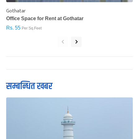
Gothatar
S
Office Space for Rent at Gothatar
H
Rs. 55
R
Per Sq.Feet
‹
›
सम्बन्धित खबर