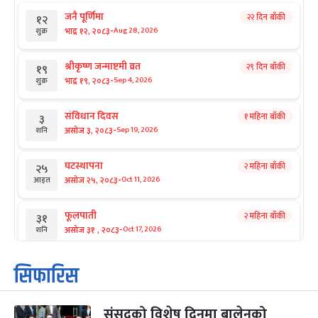
जनै पूर्णिमा
२२ दिन बाँकी
१२
-
भाद्र १२, २०८३
Aug 28, 2026
शुक्र
श्रीकृष्ण जन्माष्टमी व्रत
२९ दिन बाँकी
१९
-
भाद्र १९, २०८३
Sep 4, 2026
शुक्र
संविधान दिवस
१ महिना बाँकी
३
-
असोज ३, २०८३
Sep 19, 2026
शनि
घटस्थापना
२ महिना बाँकी
२५
-
असोज २५, २०८३
Oct 11, 2026
आइत
फूलपाती
२ महिना बाँकी
३१
-
असोज ३१ , २०८३
Oct 17, 2026
शनि
कार्तिक सङ्क्रान्ति
२ महिना बाँकी
१
सिफारिस
-
कार्तिक १, २०८३
Oct 18, 2026
आइत
संसद्को विशेष दिनमा बालेनको
महानवमी
२ महिना बाँकी