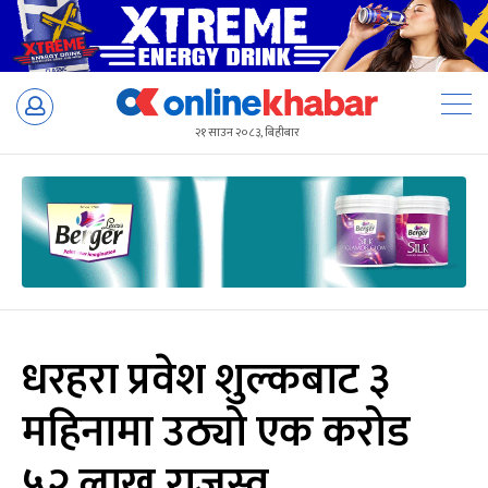
Skip
to
२१ साउन २०८३, बिहीबार
content
धरहरा प्रवेश शुल्कबाट ३
महिनामा उठ्यो एक करोड
५२ लाख राजस्व