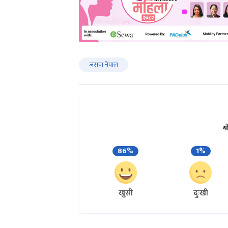
जसपा नेपाल
य
86%
1%
खुसी
दुःखी