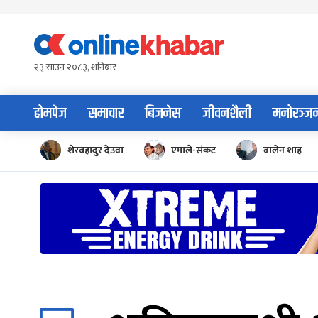
Skip
to
content
२३ साउन २०८३, शनिबार
होमपेज
समाचार
बिजनेस
जीवनशैली
मनोरञ्ज
शेरबहादुर देउवा
एमाले-संकट
बालेन शाह