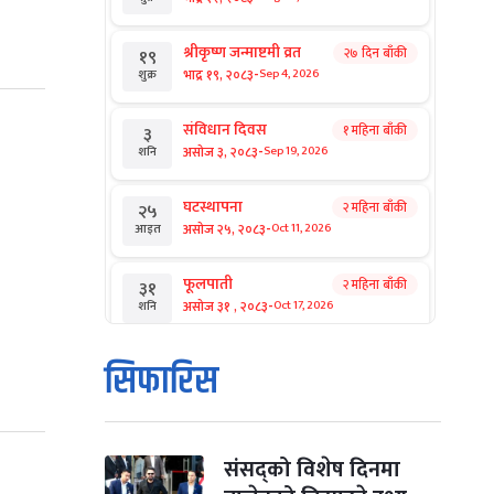
श्रीकृष्ण जन्माष्टमी व्रत
२७ दिन बाँकी
१९
-
भाद्र १९, २०८३
Sep 4, 2026
शुक्र
संविधान दिवस
१ महिना बाँकी
३
-
असोज ३, २०८३
Sep 19, 2026
शनि
घटस्थापना
२ महिना बाँकी
२५
-
असोज २५, २०८३
Oct 11, 2026
आइत
फूलपाती
२ महिना बाँकी
३१
-
असोज ३१ , २०८३
Oct 17, 2026
शनि
कार्तिक सङ्क्रान्ति
२ महिना बाँकी
१
सिफारिस
-
कार्तिक १, २०८३
Oct 18, 2026
आइत
महानवमी
२ महिना बाँकी
३
-
कार्तिक ३, २०८३
Oct 20, 2026
मंगल
संसद्को विशेष दिनमा