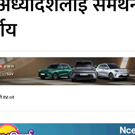
 अध्यादेशलाई समर्थ
्णय
े १४:०१