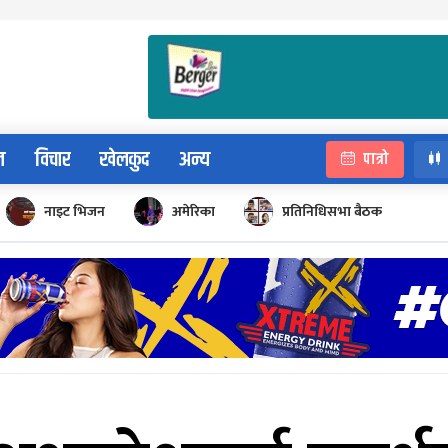
न
विचार
खेलकुद
अन्य
पात्रो
नाइट भिजन
अमेरिका
प्रतिनिधिसभा बैठक