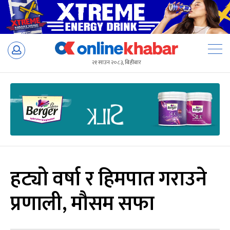
Skip
to
२१ साउन २०८३, बिहीबार
content
हट्यो वर्षा र हिमपात गराउने
प्रणाली, मौसम सफा