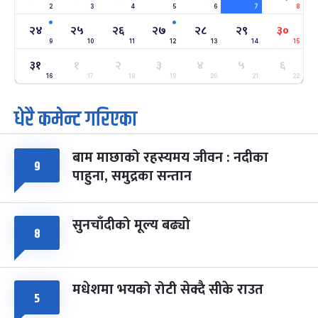
2
3
4
5
6
7
8
अन्तराष्ट्रिय नारी दिवस
७ महिना बाँकी
२४
-
फाल्गुन २४, २०८३
Mar 8, 2027
सोम
२४
२५
२६
२७
२८
२९
३०
9
10
11
12
13
14
15
ग्याल्पो ल्होसार
७ महिना बाँकी
२५
३१
१
२
३
४
५
६
-
फाल्गुन २५, २०८३
Mar 9, 2027
मंगल
16
17
18
19
20
21
22
धेरै कमेन्ट गरिएका
पूर्णिमा व्रत
७ महिना बाँकी
७
-
चैत्र ७, २०८३
Mar 21, 2027
आइत
बाम माछाको रहस्यमय जीवन : नदीका
फागुपूर्णिमा
७ महिना बाँकी
८
९
पाहुना, समुद्रका सन्तान
-
चैत्र ८, २०८३
Mar 22, 2027
सोम
सुनचाँदीको मूल्य बढ्यो
८
मधेशमा भयको रोटी सेक्दै सीके राउत
५