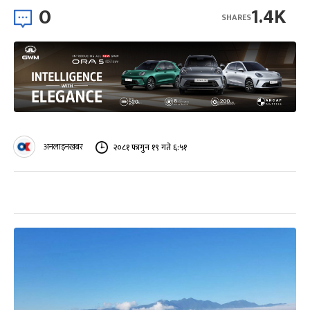
0
1.4K
SHARES
अनलाइनखबर
२०८१ फागुन १९ गते ६:५१