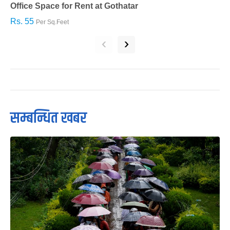
Office Space for Rent at Gothatar
H
Rs. 55
R
Per Sq.Feet
‹
›
सम्बन्धित खबर