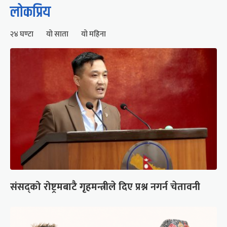
लोकप्रिय
२४ घण्टा
यो साता
यो महिना
संसद्को रोष्ट्रमबाटै गृहमन्त्रीले दिए प्रश्न नगर्न चेतावनी