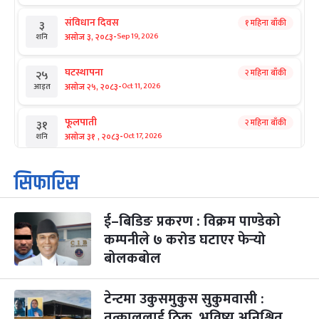
संविधान दिवस
१ महिना बाँकी
३
-
असोज ३, २०८३
Sep 19, 2026
शनि
घटस्थापना
२ महिना बाँकी
२५
-
असोज २५, २०८३
Oct 11, 2026
आइत
फूलपाती
२ महिना बाँकी
३१
-
असोज ३१ , २०८३
Oct 17, 2026
शनि
कार्तिक सङ्क्रान्ति
२ महिना बाँकी
१
सिफारिस
-
कार्तिक १, २०८३
Oct 18, 2026
आइत
ई–बिडिङ प्रकरण : विक्रम पाण्डेको
महानवमी
२ महिना बाँकी
३
-
कम्पनीले ७ करोड घटाएर फेर्‍यो
कार्तिक ३, २०८३
Oct 20, 2026
मंगल
बोलकबोल
विजयादशमी
२ महिना बाँकी
४
-
कार्तिक ४, २०८३
Oct 21, 2026
बुध
टेन्टमा उकुसमुकुस सुकुमवासी :
तत्काललाई ठिक, भविष्य अनिश्चित