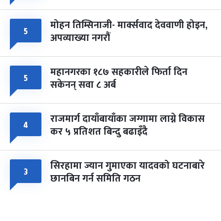
मोहन तिम्सिनाजी- मार्क्सवाद देववाणी होइन,
५
अपव्याख्या नगरौं
महानगरका १८७ सहकारीले फिर्ता दिन
५
सकेनन् सवा ८ अर्ब
राजमार्ग दायाँबायाँका जग्गामा लाग्ने विकास
४
कर ५ प्रतिशत बिन्दु बढाइँदै
सिरहामा ज्यान गुमाएका यादवको घटनाबारे
३
छानबिन गर्न समिति गठन