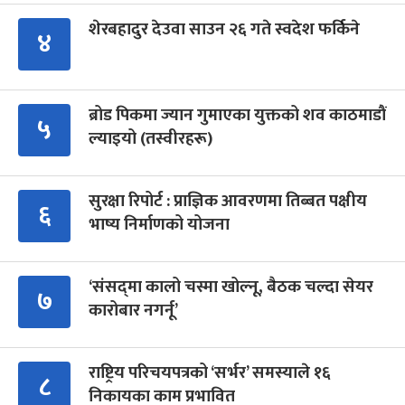
शेरबहादुर देउवा साउन २६ गते स्वदेश फर्किने
४
ब्रोड पिकमा ज्यान गुमाएका युक्तको शव काठमाडौं
५
ल्याइयो (तस्वीरहरू)
सुरक्षा रिपोर्ट : प्राज्ञिक आवरणमा तिब्बत पक्षीय
६
भाष्य निर्माणको योजना
‘संसद्‍मा कालो चस्मा खोल्नू, बैठक चल्दा सेयर
७
कारोबार नगर्नू’
राष्ट्रिय परिचयपत्रको ‘सर्भर’ समस्याले १६
८
निकायका काम प्रभावित