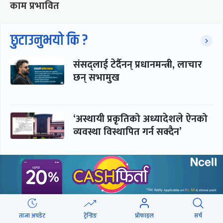
काम प्रभावित
छुटाउनुभयो कि ?
संसद्लाई टेर्दैनन् प्रधानमन्त्री, लाचार
छन् सभामुख
‘अस्थायी प्रकृतिको अध्यादेशले ऐनको
व्यवस्था विस्थापित गर्न सक्दैन’
सरकार-प्रसाईं लुकामारी : छिनमै
पक्राउ, तुरुन्तै रिहा
ताजा अपडेट
ट्रेन्डिङ
प्रोफाइल
सर्च