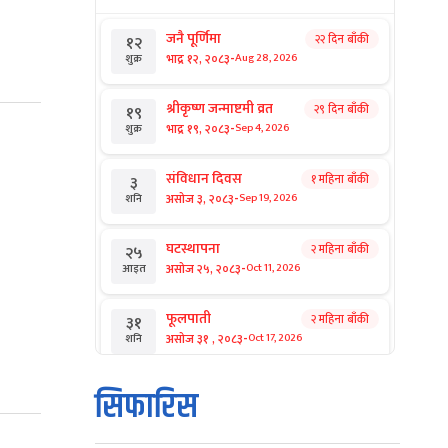
जनै पूर्णिमा
२२ दिन बाँकी
१२
-
भाद्र १२, २०८३
Aug 28, 2026
शुक्र
श्रीकृष्ण जन्माष्टमी व्रत
२९ दिन बाँकी
१९
-
भाद्र १९, २०८३
Sep 4, 2026
शुक्र
संविधान दिवस
१ महिना बाँकी
३
-
असोज ३, २०८३
Sep 19, 2026
शनि
घटस्थापना
२ महिना बाँकी
२५
-
असोज २५, २०८३
Oct 11, 2026
आइत
फूलपाती
२ महिना बाँकी
३१
-
असोज ३१ , २०८३
Oct 17, 2026
शनि
कार्तिक सङ्क्रान्ति
२ महिना बाँकी
१
सिफारिस
-
कार्तिक १, २०८३
Oct 18, 2026
आइत