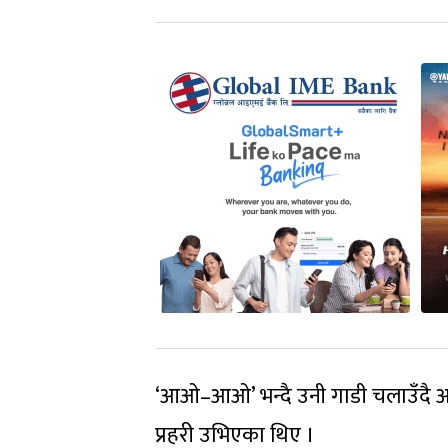
‘आओ–आओ’ भन्दै उनी गाडी चलाउँदै अघि ब
प्रहरी उभिएका थिए ।