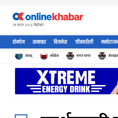
Skip
to
content
२१ साउन २०८३, बिहीबार
होमपेज
समाचार
बिजनेस
जीवनशैली
मनोरञ्ज
संसद्
काँग्रेस
गगन थापा
शेरबहाद