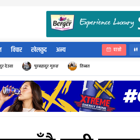
न
विचार
खेलकुद
अन्य
पात्रो
ुर देउवा
पुरबहादुर गुरुङ
तिब्बत