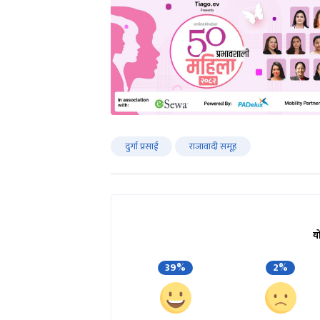
दुर्गा प्रसाईं
राजावादी समूह
य
39%
2%