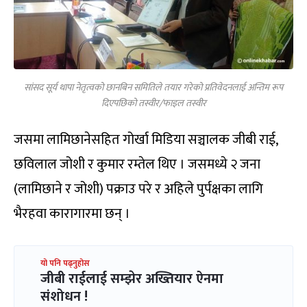
सांसद सूर्य थापा नेतृत्वको छानबिन समितिले तयार गरेको प्रतिवेदनलाई अन्तिम रूप
दिएपछिको तस्वीर/फाइल तस्वीर
जसमा लामिछानेसहित गोर्खा मिडिया सञ्चालक जीबी राई,
छविलाल जोशी र कुमार रम्तेल थिए । जसमध्ये २ जना
(लामिछाने र जोशी) पक्राउ परे र अहिले पुर्पक्षका लागि
भैरहवा कारागारमा छन् ।
यो पनि पढ्नुहोस
जीबी राईलाई सम्झेर अख्तियार ऐनमा
संशोधन !