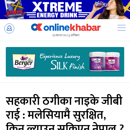
Skip
to
२३ साउन २०८३, शनिबार
content
सहकारी ठगीका नाइके जीबी
राई : मलेसियामै सुरक्षित,
किन ल्याउन सकिएन नेपाल ?