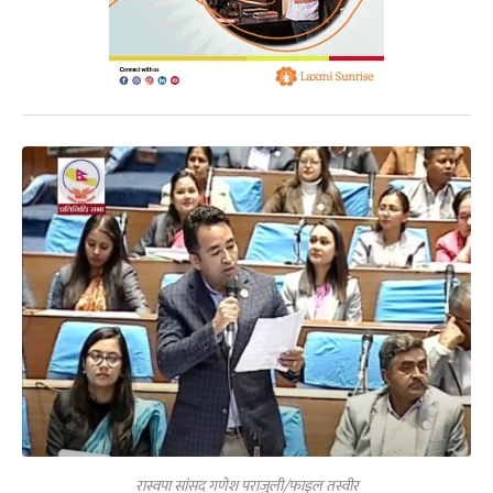
रास्वपा सांसद गणेश पराजुली/फाइल तस्वीर