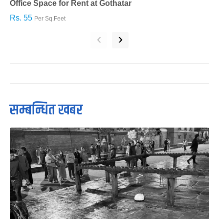
Office Space for Rent at Gothatar
H
Rs. 55
R
Per Sq.Feet
‹
›
सम्बन्धित खबर