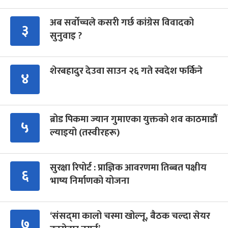
अब सर्वोच्चले कसरी गर्छ कांग्रेस विवादको
३
सुनुवाइ ?
शेरबहादुर देउवा साउन २६ गते स्वदेश फर्किने
४
ब्रोड पिकमा ज्यान गुमाएका युक्तको शव काठमाडौं
५
ल्याइयो (तस्वीरहरू)
सुरक्षा रिपोर्ट : प्राज्ञिक आवरणमा तिब्बत पक्षीय
६
भाष्य निर्माणको योजना
‘संसद्‍मा कालो चस्मा खोल्नू, बैठक चल्दा सेयर
७