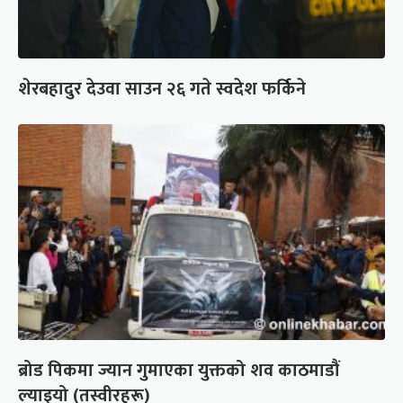
शेरबहादुर देउवा साउन २६ गते स्वदेश फर्किने
ब्रोड पिकमा ज्यान गुमाएका युक्तको शव काठमाडौं
ल्याइयो (तस्वीरहरू)