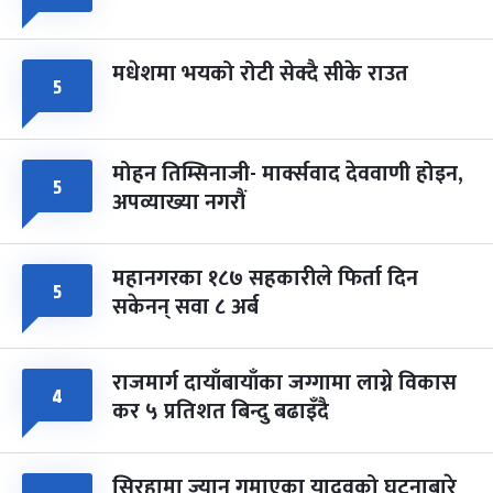
मधेशमा भयको रोटी सेक्दै सीके राउत
५
मोहन तिम्सिनाजी- मार्क्सवाद देववाणी होइन,
५
अपव्याख्या नगरौं
महानगरका १८७ सहकारीले फिर्ता दिन
५
सकेनन् सवा ८ अर्ब
राजमार्ग दायाँबायाँका जग्गामा लाग्ने विकास
४
कर ५ प्रतिशत बिन्दु बढाइँदै
सिरहामा ज्यान गुमाएका यादवको घटनाबारे