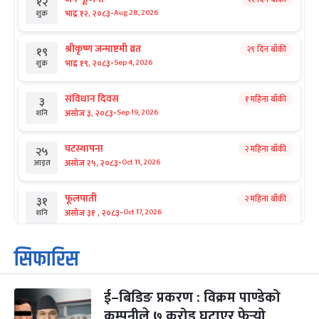
१२
-
भाद्र १२, २०८३
Aug 28, 2026
शुक्र
श्रीकृष्ण जन्माष्टमी व्रत
२९ दिन बाँकी
१९
-
भाद्र १९, २०८३
Sep 4, 2026
शुक्र
संविधान दिवस
१ महिना बाँकी
३
-
असोज ३, २०८३
Sep 19, 2026
शनि
घटस्थापना
२ महिना बाँकी
२५
-
असोज २५, २०८३
Oct 11, 2026
आइत
फूलपाती
२ महिना बाँकी
३१
-
असोज ३१ , २०८३
Oct 17, 2026
शनि
कार्तिक सङ्क्रान्ति
२ महिना बाँकी
१
सिफारिस
-
कार्तिक १, २०८३
Oct 18, 2026
आइत
ई–बिडिङ प्रकरण : विक्रम पाण्डेको
महानवमी
२ महिना बाँकी
३
-
कम्पनीले ७ करोड घटाएर फेर्‍यो
कार्तिक ३, २०८३
Oct 20, 2026
मंगल