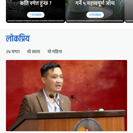
कति रगत हुन्छ ?
गर्ने ५ महत्त्वपूर्ण जाँच
7
STORIES
6
STORIES
लोकप्रिय
२४ घण्टा
यो साता
यो महिना