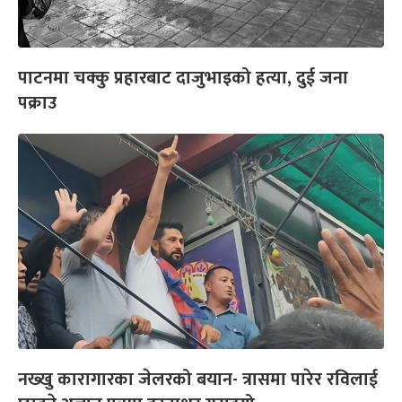
पाटनमा चक्कु प्रहारबाट दाजुभाइको हत्या, दुई जना
पक्राउ
नख्खु कारागारका जेलरको बयान- त्रासमा पारेर रविलाई