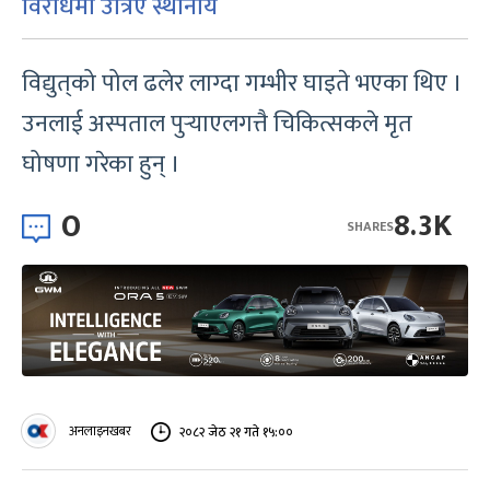
विरोधमा उत्रिए स्थानीय
विद्युत्‌को पोल ढलेर लाग्दा गम्भीर घाइते भएका थिए ।
उनलाई अस्पताल पुर्‍याएलगत्तै चिकित्सकले मृत
घोषणा गरेका हुन् ।
0
8.3K
SHARES
अनलाइनखबर
२०८२ जेठ २१ गते १५:००