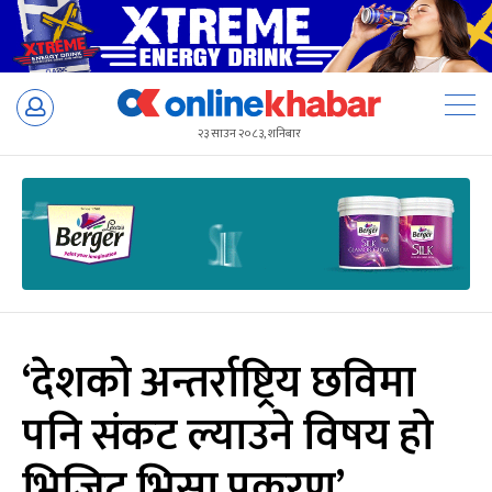
Skip
to
२३ साउन २०८३, शनिबार
content
‘देशको अन्तर्राष्ट्रिय छविमा
पनि संकट ल्याउने विषय हो
भिजिट भिसा प्रकरण’