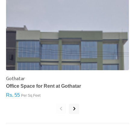
Gothatar
S
Office Space for Rent at Gothatar
H
Rs. 55
R
Per Sq.Feet
‹
›