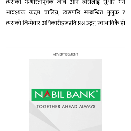
त्यसको गम्भीरतापूर्वक जाँच अनि त्यसलाई सुधार गर्न
आवश्यक कदम चालिन्न, त्यसपछि सम्बन्धित मुलुक र
त्यसको जिम्मेवार अधिकारीहरूप्रति प्रश्न उठ्नु स्वाभाविकै हो
।