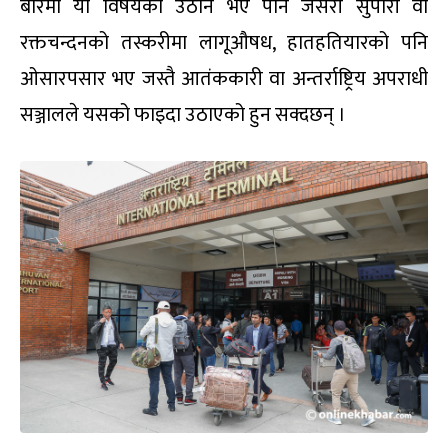
बारेमा यो विषयको उठान भए पनि जसरी सुपारी वा
रक्तचन्दनको तस्करीमा लागूऔषध, हातहतियारको पनि
ओसारपसार भए जस्तै आतंककारी वा अन्तर्राष्ट्रिय अपराधी
सञ्जालले यसको फाइदा उठाएको हुन सक्दछन् ।