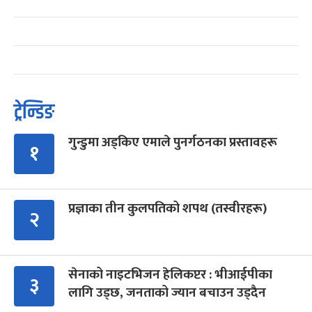
ट्रेन्डिङ
गुन्डुमा अड्किए एमाले पुनर्गठनका प्रस्तावहरू
१
प्रज्ञाका तीन कुलपतिको शपथ (तस्वीरहरू)
२
सेनाको नाइटभिजन हेलिकप्टर : भीआईपीका
३
लागि उड्छ, जनताको ज्यान बचाउन उड्दैन