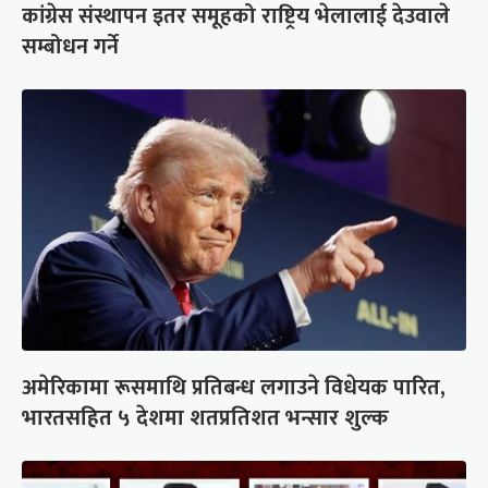
कांग्रेस संस्थापन इतर समूहको राष्ट्रिय भेलालाई देउवाले
सम्बोधन गर्ने
अमेरिकामा रूसमाथि प्रतिबन्ध लगाउने विधेयक पारित,
भारतसहित ५ देशमा शतप्रतिशत भन्सार शुल्क