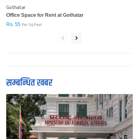
Gothatar
S
Office Space for Rent at Gothatar
H
Rs. 55
R
Per Sq.Feet
‹
›
सम्बन्धित खबर