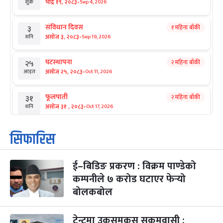
-
भाद्र १९, २०८३
Sep 4, 2026
शुक्र
संविधान दिवस
१ महिना बाँकी
३
-
असोज ३, २०८३
Sep 19, 2026
शनि
घटस्थापना
२ महिना बाँकी
२५
-
असोज २५, २०८३
Oct 11, 2026
आइत
फूलपाती
२ महिना बाँकी
३१
-
असोज ३१ , २०८३
Oct 17, 2026
शनि
कार्तिक सङ्क्रान्ति
२ महिना बाँकी
१
सिफारिस
-
कार्तिक १, २०८३
Oct 18, 2026
आइत
ई–बिडिङ प्रकरण : विक्रम पाण्डेको
महानवमी
२ महिना बाँकी
३
-
कम्पनीले ७ करोड घटाएर फेर्‍यो
कार्तिक ३, २०८३
Oct 20, 2026
मंगल
बोलकबोल
विजयादशमी
२ महिना बाँकी
४
-
कार्तिक ४, २०८३
Oct 21, 2026
बुध
टेन्टमा उकुसमुकुस सुकुमवासी :