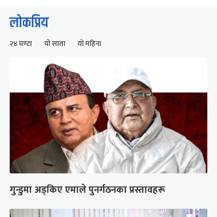
लोकप्रिय
२४ घण्टा
यो साता
यो महिना
गुन्डुमा अड्किए एमाले पुनर्गठनका प्रस्तावहरू