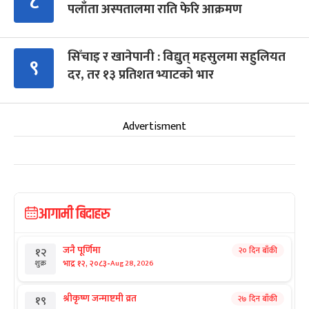
८
पलाँता अस्पतालमा राति फेरि आक्रमण
सिँचाइ र खानेपानी : विद्युत् महसुलमा सहुलियत
९
दर, तर १३ प्रतिशत भ्याटको भार
Advertisment
आगामी बिदाहरु
जनै पूर्णिमा
२० दिन बाँकी
१२
-
भाद्र १२, २०८३
Aug 28, 2026
शुक्र
श्रीकृष्ण जन्माष्टमी व्रत
२७ दिन बाँकी
१९