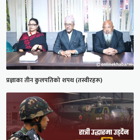
प्रज्ञाका तीन कुलपतिको शपथ (तस्वीरहरू)