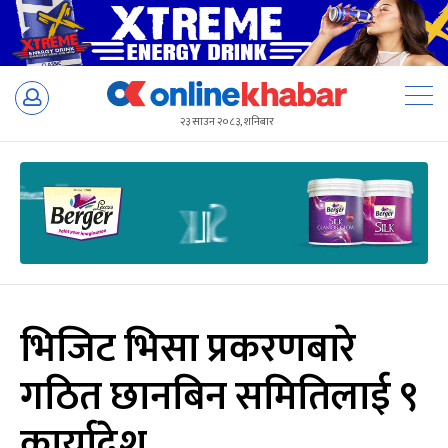
Skip
to
२३ साउन २०८३, शनिबार
content
भिजिट भिसा प्रकरणबारे
गठित छानबिन समितिलाई ९
कार्यादेश