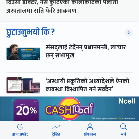
दिउँसो डाक्टर, नर्स कुटिएको कालीकोटको पलाँता
अस्पतालमा राति फेरि आक्रमण
छुटाउनुभयो कि ?
संसद्लाई टेर्दैनन् प्रधानमन्त्री, लाचार
छन् सभामुख
‘अस्थायी प्रकृतिको अध्यादेशले ऐनको
व्यवस्था विस्थापित गर्न सक्दैन’
सरकार-प्रसाईं लुकामारी : छिनमै
पक्राउ, तुरुन्तै रिहा
ताजा अपडेट
ट्रेन्डिङ
प्रोफाइल
सर्च