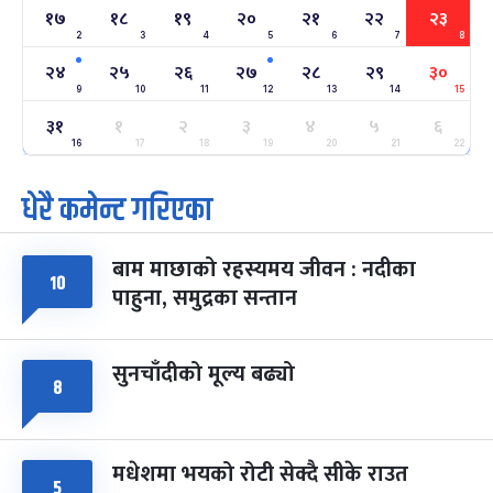
१७
१८
१९
२०
२१
२२
२३
2
3
4
5
6
7
8
अन्तराष्ट्रिय नारी दिवस
७ महिना बाँकी
२४
-
फाल्गुन २४, २०८३
Mar 8, 2027
सोम
२४
२५
२६
२७
२८
२९
३०
9
10
11
12
13
14
15
ग्याल्पो ल्होसार
७ महिना बाँकी
२५
३१
१
२
३
४
५
६
-
फाल्गुन २५, २०८३
Mar 9, 2027
मंगल
16
17
18
19
20
21
22
धेरै कमेन्ट गरिएका
पूर्णिमा व्रत
७ महिना बाँकी
७
-
चैत्र ७, २०८३
Mar 21, 2027
आइत
बाम माछाको रहस्यमय जीवन : नदीका
फागुपूर्णिमा
७ महिना बाँकी
८
१०
पाहुना, समुद्रका सन्तान
-
चैत्र ८, २०८३
Mar 22, 2027
सोम
सुनचाँदीको मूल्य बढ्यो
८
मधेशमा भयको रोटी सेक्दै सीके राउत
५