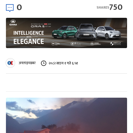
0
750
SHARES
अनलाइनखबर
२०८२ साउन १ गते ६:५१