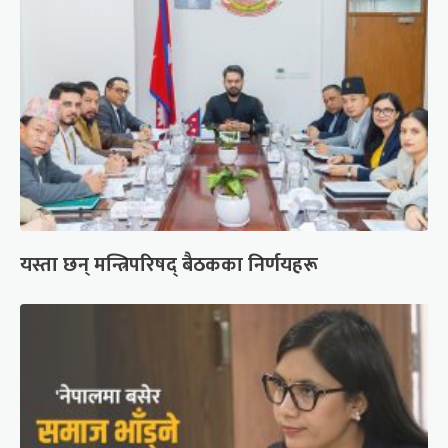
यस्ता छन् मन्त्रिपरिषद् बैठकका निर्णयहरू