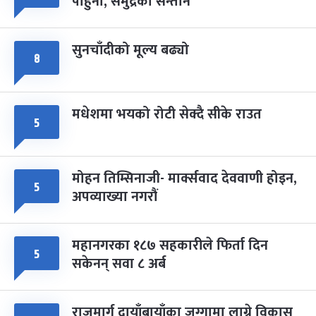
पाहुना, समुद्रका सन्तान
-
चैत्र ८, २०८३
Mar 22, 2027
सोम
सुनचाँदीको मूल्य बढ्यो
८
मधेशमा भयको रोटी सेक्दै सीके राउत
५
मोहन तिम्सिनाजी- मार्क्सवाद देववाणी होइन,
५
अपव्याख्या नगरौं
महानगरका १८७ सहकारीले फिर्ता दिन
५
सकेनन् सवा ८ अर्ब
राजमार्ग दायाँबायाँका जग्गामा लाग्ने विकास