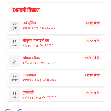
आगामी बिदाहरु
जनै पूर्णिमा
२२ दिन बाँकी
१२
-
भाद्र १२, २०८३
Aug 28, 2026
शुक्र
श्रीकृष्ण जन्माष्टमी व्रत
२९ दिन बाँकी
१९
-
भाद्र १९, २०८३
Sep 4, 2026
शुक्र
संविधान दिवस
१ महिना बाँकी
३
-
असोज ३, २०८३
Sep 19, 2026
शनि
घटस्थापना
२ महिना बाँकी
२५
-
असोज २५, २०८३
Oct 11, 2026
आइत
फूलपाती
२ महिना बाँकी
३१
-
असोज ३१ , २०८३
Oct 17, 2026
शनि
कार्तिक सङ्क्रान्ति
२ महिना बाँकी