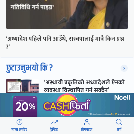
‘अध्यादेश पहिले पनि आउँथे, रास्वपालाई मात्रै किन प्रश्न
?’
छुटाउनुभयो कि ?
‘अस्थायी प्रकृतिको अध्यादेशले ऐनको
व्यवस्था विस्थापित गर्न सक्दैन’
सरकार-प्रसाईं लुकामारी : छिनमै
पक्राउ, तुरुन्तै रिहा
ताजा अपडेट
ट्रेन्डिङ
प्रोफाइल
सर्च