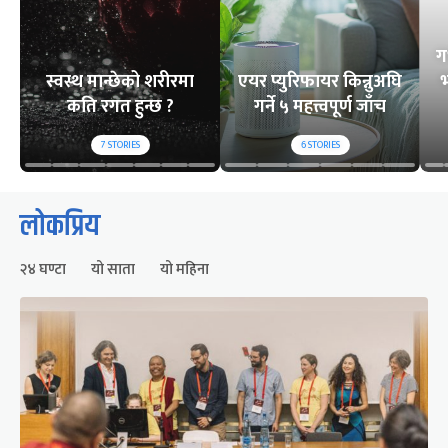
ग
स्वस्थ मान्छेको शरीरमा
एयर प्युरिफायर किन्नुअघि
भ
कति रगत हुन्छ ?
गर्ने ५ महत्त्वपूर्ण जाँच
7
STORIES
6
STORIES
लोकप्रिय
२४ घण्टा
यो साता
यो महिना