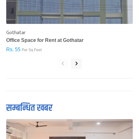
Gothatar
S
Office Space for Rent at Gothatar
H
Rs. 55
R
Per Sq.Feet
‹
›
सम्बन्धित खबर