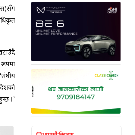
सस)सँग
अधिकृत
टाउँदै
 रूपमा
‘संघीय
रदेशको
ुन्छ ।’