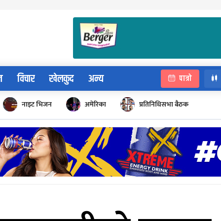
न
विचार
खेलकुद
अन्य
पात्रो
नाइट भिजन
अमेरिका
प्रतिनिधिसभा बैठक