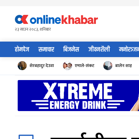
Skip
to
content
२३ साउन २०८३, शनिबार
होमपेज
समाचार
बिजनेस
जीवनशैली
मनोरञ्ज
शेरबहादुर देउवा
एमाले-संकट
बालेन शाह