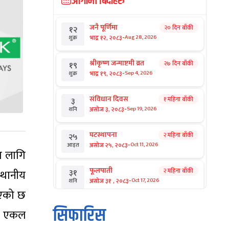
आगामी बिदाहरु
जनै पूर्णिमा
२० दिन बाँकी
१२
-
भाद्र १२, २०८३
Aug 28, 2026
शुक्र
श्रीकृष्ण जन्माष्टमी व्रत
२७ दिन बाँकी
१९
-
भाद्र १९, २०८३
Sep 4, 2026
शुक्र
संविधान दिवस
१ महिना बाँकी
३
-
असोज ३, २०८३
Sep 19, 2026
शनि
घटस्थापना
२ महिना बाँकी
२५
-
असोज २५, २०८३
Oct 11, 2026
आइत
का लागि
फूलपाती
२ महिना बाँकी
३१
्थानीय
-
असोज ३१ , २०८३
Oct 17, 2026
शनि
िएको छ
कार्तिक सङ्क्रान्ति
२ महिना बाँकी
१
सिफारिस
 र एकल
-
कार्तिक १, २०८३
Oct 18, 2026
आइत