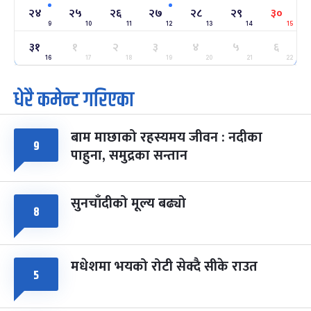
-
फाल्गुन २४, २०८३
Mar 8, 2027
सोम
२४
२५
२६
२७
२८
२९
३०
9
10
11
12
13
14
15
ग्याल्पो ल्होसार
७ महिना बाँकी
२५
३१
१
२
३
४
५
६
-
फाल्गुन २५, २०८३
Mar 9, 2027
मंगल
16
17
18
19
20
21
22
धेरै कमेन्ट गरिएका
पूर्णिमा व्रत
७ महिना बाँकी
७
-
चैत्र ७, २०८३
Mar 21, 2027
आइत
बाम माछाको रहस्यमय जीवन : नदीका
फागुपूर्णिमा
७ महिना बाँकी
८
९
पाहुना, समुद्रका सन्तान
-
चैत्र ८, २०८३
Mar 22, 2027
सोम
सुनचाँदीको मूल्य बढ्यो
८
मधेशमा भयको रोटी सेक्दै सीके राउत
५