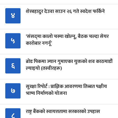
शेरबहादुर देउवा साउन २६ गते स्वदेश फर्किने
४
‘संसद्‍मा कालो चस्मा खोल्नू, बैठक चल्दा सेयर
५
कारोबार नगर्नू’
ब्रोड पिकमा ज्यान गुमाएका युक्तको शव काठमाडौं
६
ल्याइयो (तस्वीरहरू)
सुरक्षा रिपोर्ट : प्राज्ञिक आवरणमा तिब्बत पक्षीय
७
भाष्य निर्माणको योजना
राष्ट्र बैंकको स्वायत्ततामा सरकारको उपहास
८