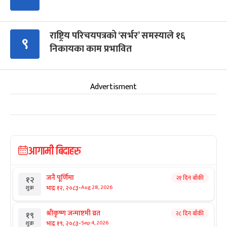
राष्ट्रिय परिचयपत्रको ‘सर्भर’ समस्याले १६
९
निकायका काम प्रभावित
Advertisment
आगामी बिदाहरु
जनै पूर्णिमा
२१ दिन बाँकी
१२
-
भाद्र १२, २०८३
Aug 28, 2026
शुक्र
श्रीकृष्ण जन्माष्टमी व्रत
२८ दिन बाँकी
१९
-
भाद्र १९, २०८३
Sep 4, 2026
शुक्र