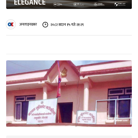
अनलाइनखबर
२०८२ साउन १५ गते २१:२९