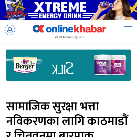
Skip
to
२२ साउन २०८३, शुक्रबार
content
सामाजिक सुरक्षा भत्ता
नविकरणका लागि काठमाडाैं
र चितवनमा बारपाक