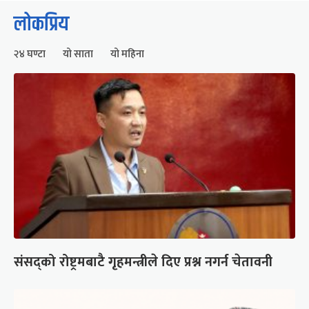
लोकप्रिय
२४ घण्टा
यो साता
यो महिना
संसद्को रोष्ट्रमबाटै गृहमन्त्रीले दिए प्रश्न नगर्न चेतावनी