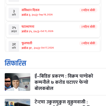
संविधान दिवस
१ महिना बाँकी
३
-
असोज ३, २०८३
Sep 19, 2026
शनि
घटस्थापना
२ महिना बाँकी
२५
-
असोज २५, २०८३
Oct 11, 2026
आइत
फूलपाती
२ महिना बाँकी
३१
-
असोज ३१ , २०८३
Oct 17, 2026
शनि
कार्तिक सङ्क्रान्ति
२ महिना बाँकी
१
सिफारिस
-
कार्तिक १, २०८३
Oct 18, 2026
आइत
ई–बिडिङ प्रकरण : विक्रम पाण्डेको
महानवमी
२ महिना बाँकी
३
-
कम्पनीले ७ करोड घटाएर फेर्‍यो
कार्तिक ३, २०८३
Oct 20, 2026
मंगल
बोलकबोल
विजयादशमी
२ महिना बाँकी
४
-
कार्तिक ४, २०८३
Oct 21, 2026
बुध
टेन्टमा उकुसमुकुस सुकुमवासी :