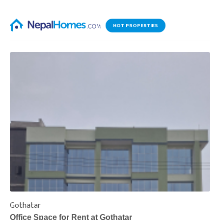
HOT PROPERTIES
Gothatar
S
Office Space for Rent at Gothatar
H