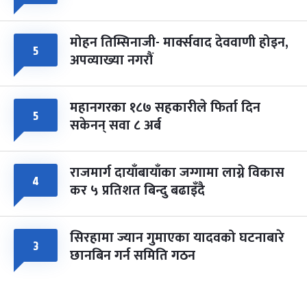
मोहन तिम्सिनाजी- मार्क्सवाद देववाणी होइन,
५
अपव्याख्या नगरौं
महानगरका १८७ सहकारीले फिर्ता दिन
५
सकेनन् सवा ८ अर्ब
राजमार्ग दायाँबायाँका जग्गामा लाग्ने विकास
४
कर ५ प्रतिशत बिन्दु बढाइँदै
सिरहामा ज्यान गुमाएका यादवको घटनाबारे
३
छानबिन गर्न समिति गठन