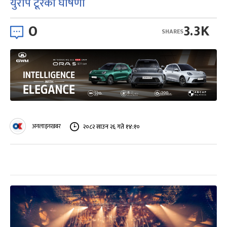
युरोप टूरको घोषणा
0
3.3K
SHARES
अनलाइनखबर
२०८२ साउन २६ गते १४:१०