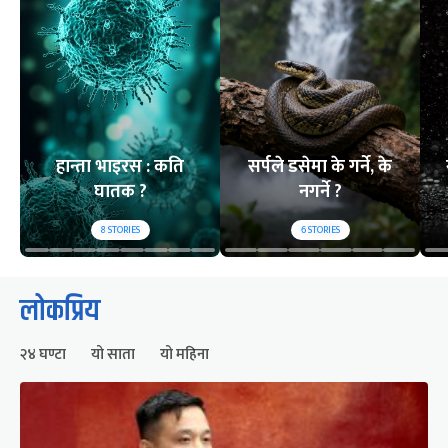
हान्ता भाइरस : कति
सर्पले डसेमा के गर्ने, के
घातक ?
नगर्ने ?
8
STORIES
6
STORIES
लोकप्रिय
२४ घण्टा
यो साता
यो महिना