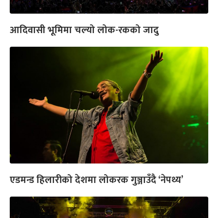
आदिवासी भूमिमा चल्यो लोक-रकको जादु
एडमन्ड हिलारीको देशमा लोकरक गुञ्जाउँदै ‘नेपथ्य’