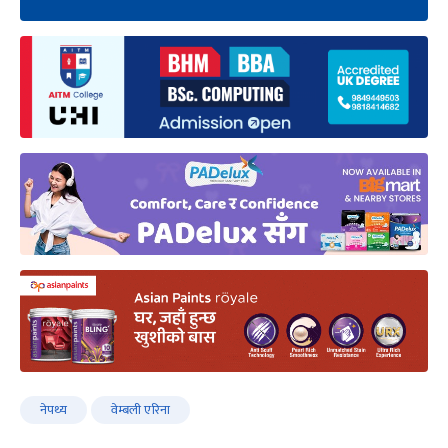
नेपथ्य
वेम्बली एरिना