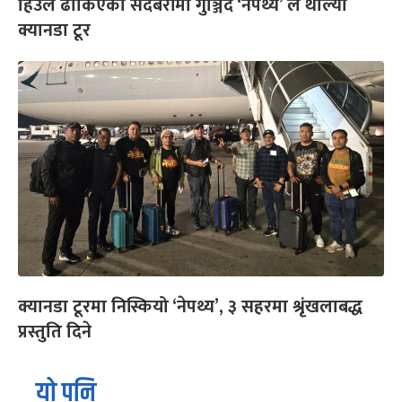
हिउँले ढाकिएको सदबरीमा गुञ्जिँदै ‘नेपथ्य’ ले थाल्यो
क्यानडा टूर
क्यानडा टूरमा निस्कियो ‘नेपथ्य’, ३ सहरमा श्रृंखलाबद्ध
प्रस्तुति दिने
यो पनि