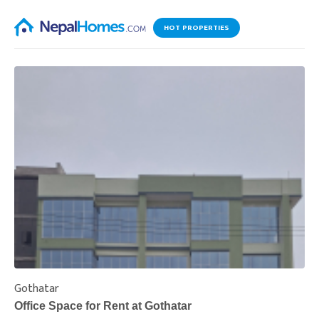
HOT PROPERTIES
Gothatar
S
Office Space for Rent at Gothatar
H