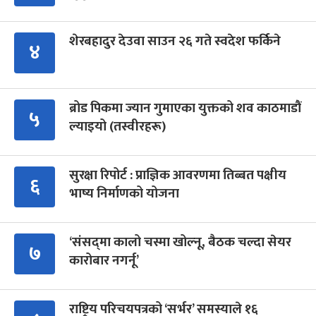
शेरबहादुर देउवा साउन २६ गते स्वदेश फर्किने
४
ब्रोड पिकमा ज्यान गुमाएका युक्तको शव काठमाडौं
५
ल्याइयो (तस्वीरहरू)
सुरक्षा रिपोर्ट : प्राज्ञिक आवरणमा तिब्बत पक्षीय
६
भाष्य निर्माणको योजना
‘संसद्‍मा कालो चस्मा खोल्नू, बैठक चल्दा सेयर
७
कारोबार नगर्नू’
राष्ट्रिय परिचयपत्रको ‘सर्भर’ समस्याले १६