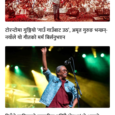
टोरन्टोमा गुञ्जियो ‘गाउँ गाउँबाट उठ’, अमृत गुरुङ भन्छन्-
नयाँले यो गीतको मर्म बिर्सनुभएन