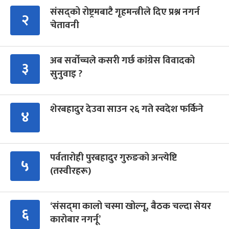
संसद्को रोष्ट्रमबाटै गृहमन्त्रीले दिए प्रश्न नगर्न
२
चेतावनी
अब सर्वोच्चले कसरी गर्छ कांग्रेस विवादको
३
सुनुवाइ ?
शेरबहादुर देउवा साउन २६ गते स्वदेश फर्किने
४
पर्वतारोही पुरबहादुर गुरुङको अन्त्येष्टि
५
(तस्वीरहरू)
‘संसद्‍मा कालो चस्मा खोल्नू, बैठक चल्दा सेयर
६
कारोबार नगर्नू’