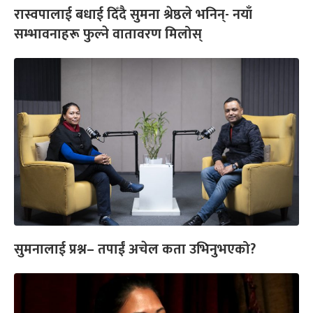
रास्वपालाई बधाई दिँदै सुमना श्रेष्ठले भनिन्- नयाँ
सम्भावनाहरू फुल्ने वातावरण मिलोस्
सुमनालाई प्रश्न– तपाईं अचेल कता उभिनुभएको?