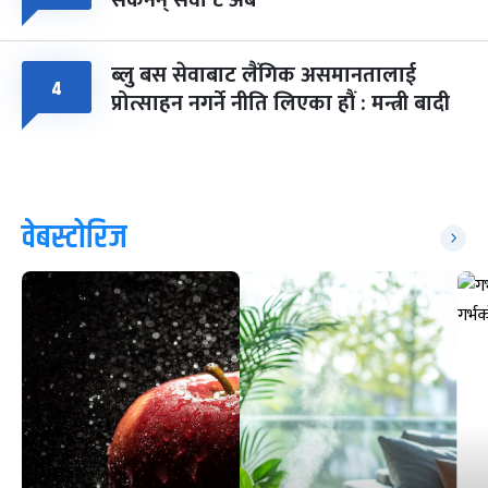
सकेनन् सवा ८ अर्ब
ब्लु बस सेवाबाट लैंगिक असमानतालाई
४
प्रोत्साहन नगर्ने नीति लिएका हौं : मन्त्री बादी
वेबस्टोरिज