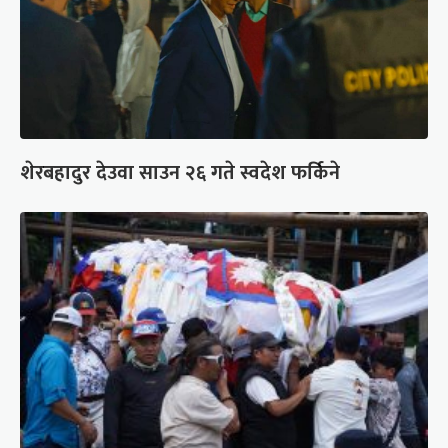
शेरबहादुर देउवा साउन २६ गते स्वदेश फर्किने