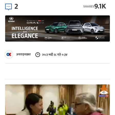
2
9.1K
SHARES
अनलाइनखबर
२०८२ भदौ २८ गते ०:३४