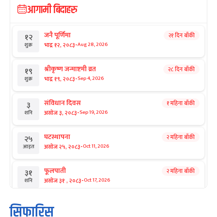
आगामी बिदाहरु
जनै पूर्णिमा
२१ दिन बाँकी
१२
-
भाद्र १२, २०८३
Aug 28, 2026
शुक्र
श्रीकृष्ण जन्माष्टमी व्रत
२८ दिन बाँकी
१९
-
भाद्र १९, २०८३
Sep 4, 2026
शुक्र
संविधान दिवस
१ महिना बाँकी
३
-
असोज ३, २०८३
Sep 19, 2026
शनि
घटस्थापना
२ महिना बाँकी
२५
-
असोज २५, २०८३
Oct 11, 2026
आइत
फूलपाती
२ महिना बाँकी
३१
-
असोज ३१ , २०८३
Oct 17, 2026
शनि
कार्तिक सङ्क्रान्ति
२ महिना बाँकी
१
सिफारिस
-
कार्तिक १, २०८३
Oct 18, 2026
आइत