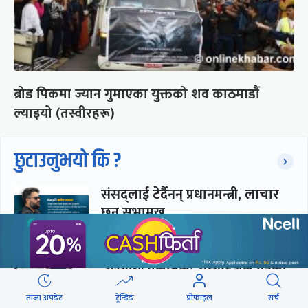
ब्रोड पिकमा ज्यान गुमाएका युक्तको शव काठमाडौं
ल्याइयो (तस्वीरहरू)
छुटाउनुभयो कि ?
संसद्लाई टेर्दैनन् प्रधानमन्त्री, लाचार
छन् सभामुख
‘अस्थायी प्रकृतिको अध्यादेशले ऐनको
व्यवस्था विस्थापित गर्न सक्दैन’
ताजा अपडेट
ट्रेन्डिङ
प्रोफाइल
सर्च