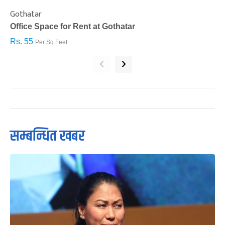
Gothatar
S
Office Space for Rent at Gothatar
H
Rs. 55
R
Per Sq.Feet
‹
›
सम्बन्धित खबर