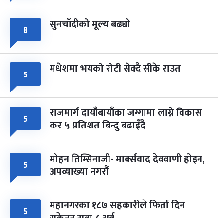
सुनचाँदीको मूल्य बढ्यो
८
मधेशमा भयको रोटी सेक्दै सीके राउत
५
राजमार्ग दायाँबायाँका जग्गामा लाग्ने विकास
५
कर ५ प्रतिशत बिन्दु बढाइँदै
मोहन तिम्सिनाजी- मार्क्सवाद देववाणी होइन,
५
अपव्याख्या नगरौं
महानगरका १८७ सहकारीले फिर्ता दिन
५