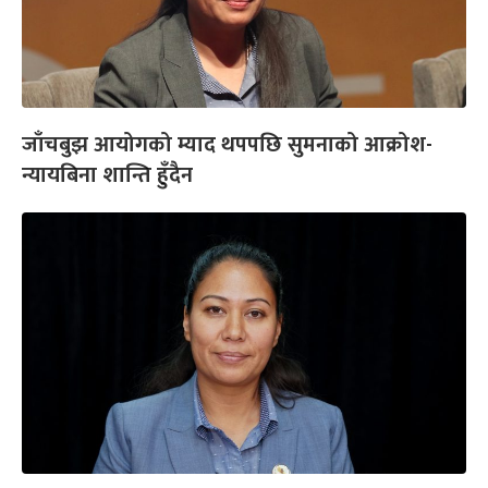
जाँचबुझ आयोगको म्याद थपपछि सुमनाको आक्रोश-
न्यायबिना शान्ति हुँदैन