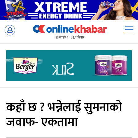
Skip
to
२३ साउन २०८३, शनिबार
content
कहाँ छ ? भन्नेलाई सुमनाको
जवाफ- एकतामा