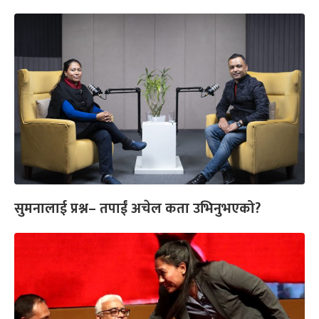
सुमनालाई प्रश्न– तपाईं अचेल कता उभिनुभएको?