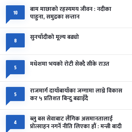
बाम माछाको रहस्यमय जीवन : नदीका
फागुपूर्णिमा
७ महिना बाँकी
८
१०
पाहुना, समुद्रका सन्तान
-
चैत्र ८, २०८३
Mar 22, 2027
सोम
सुनचाँदीको मूल्य बढ्यो
८
मधेशमा भयको रोटी सेक्दै सीके राउत
५
राजमार्ग दायाँबायाँका जग्गामा लाग्ने विकास
५
कर ५ प्रतिशत बिन्दु बढाइँदै
ब्लु बस सेवाबाट लैंगिक असमानतालाई
४
प्रोत्साहन नगर्ने नीति लिएका हौं : मन्त्री बादी