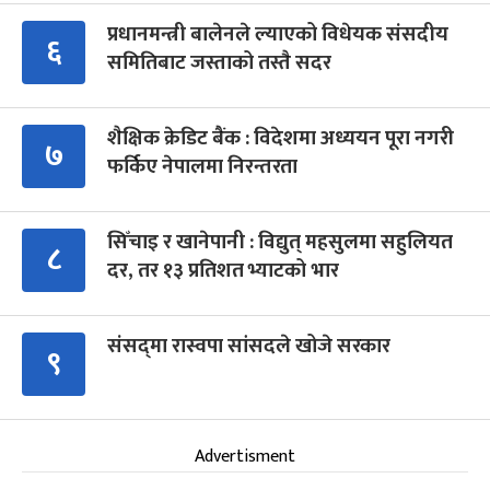
प्रधानमन्त्री बालेनले ल्याएको विधेयक संसदीय
६
समितिबाट जस्ताको तस्तै सदर
शैक्षिक क्रेडिट बैंक : विदेशमा अध्ययन पूरा नगरी
७
फर्किए नेपालमा निरन्तरता
सिँचाइ र खानेपानी : विद्युत् महसुलमा सहुलियत
८
दर, तर १३ प्रतिशत भ्याटको भार
संसद्‍मा रास्वपा सांसदले खोजे सरकार
९
Advertisment