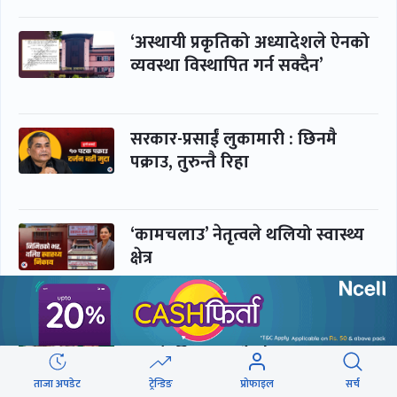
‘अस्थायी प्रकृतिको अध्यादेशले ऐनको
व्यवस्था विस्थापित गर्न सक्दैन’
सरकार-प्रसाईं लुकामारी : छिनमै
पक्राउ, तुरुन्तै रिहा
‘कामचलाउ’ नेतृत्वले थलियो स्वास्थ्य
क्षेत्र
पूर्णबहादुर-शेखर : पार्टी सभापति
ताक्थे, विभाजनको संघारमा
शशांकलाई अघि सारे
ताजा अपडेट
ट्रेन्डिङ
प्रोफाइल
सर्च