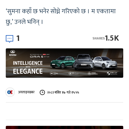
‘सुमना कहाँ छ भनेर सोध्ने गरिएको छ । म एकतामा
छु,’ उनले भनिन् ।
1
1.5K
SHARES
अनलाइनखबर
२०८२ मंसिर १७ गते १५:५५