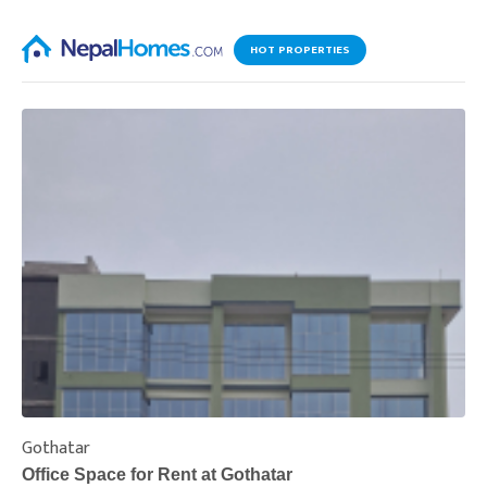
HOT PROPERTIES
Gothatar
S
Office Space for Rent at Gothatar
H