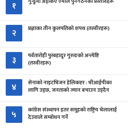
गुन्डुमा अड्किए एमाले पुनर्गठनका प्रस्तावहरू
१
प्रज्ञाका तीन कुलपतिको शपथ (तस्वीरहरू)
२
पर्वतारोही पुरबहादुर गुरुङको अन्त्येष्टि
३
(तस्वीरहरू)
सेनाको नाइटभिजन हेलिकप्टर : भीआईपीका
४
लागि उड्छ, जनताको ज्यान बचाउन उड्दैन
कांग्रेस संस्थापन इतर समूहको राष्ट्रिय भेलालाई
५
देउवाले सम्बोधन गर्ने