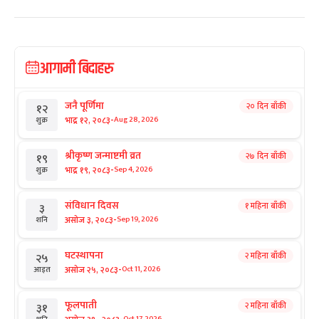
आगामी बिदाहरु
जनै पूर्णिमा
२० दिन बाँकी
१२
-
भाद्र १२, २०८३
Aug 28, 2026
शुक्र
श्रीकृष्ण जन्माष्टमी व्रत
२७ दिन बाँकी
१९
-
भाद्र १९, २०८३
Sep 4, 2026
शुक्र
संविधान दिवस
१ महिना बाँकी
३
-
असोज ३, २०८३
Sep 19, 2026
शनि
घटस्थापना
२ महिना बाँकी
२५
-
असोज २५, २०८३
Oct 11, 2026
आइत
फूलपाती
२ महिना बाँकी
३१