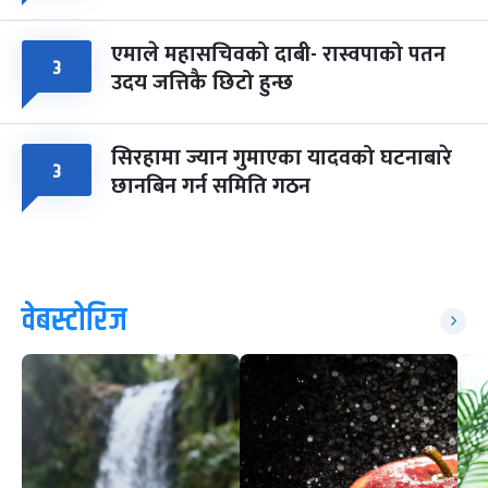
एमाले महासचिवको दाबी- रास्वपाको पतन
३
उदय जत्तिकै छिटो हुन्छ
सिरहामा ज्यान गुमाएका यादवको घटनाबारे
३
छानबिन गर्न समिति गठन
वेबस्टोरिज