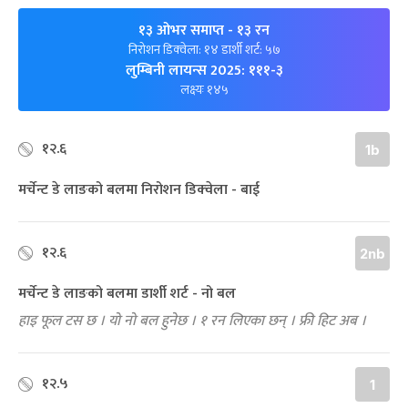
१३ ओभर समाप्त
- १३ रन
निरोशन डिक्‍वेला: १४ डार्शी शर्ट: ५७
लुम्बिनी लायन्स 2025: १११-३
लक्ष्यः १४५
१२.६
1b
मर्चेन्ट डे लाङको बलमा निरोशन डिक्‍वेला - बाई
१२.६
2nb
मर्चेन्ट डे लाङको बलमा डार्शी शर्ट - नो बल
हाइ फूल टस छ । यो नो बल हुनेछ । १ रन लिएका छन् । फ्री हिट अब ।
१२.५
1