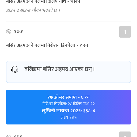
बसिर अहमदको बलमा दिलिप नाथ - चौका
डाउन द ग्राउन्ड चौका भएको छ ।
१७.१
1
बसिर अहमदको बलमा निरोशन डिक्‍वेला - १ रन
बलिङमा बसिर अहमद आएका छन् ।
१७ ओभर समाप्त
- ६ रन
निरोशन डिक्‍वेला: २८ दिलिप नाथ: १२
लुम्बिनी लायन्स 2025: १३८-४
लक्ष्यः १४५