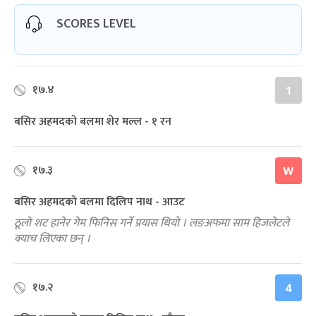
SCORES LEVEL
१७.४
1
बसिर अहमदको बलमा शेर मल्ल - १ रन
१७.३
W
बसिर अहमदको बलमा दिलिप नाथ - आउट
ठूलो शट हानेर गेम फिनिस गर्ने प्रयास थियो । लङअफमा साम हिजलेटले
क्याच लिएका छन् ।
१७.२
4