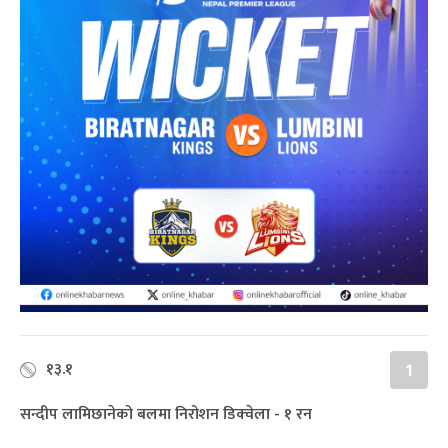
१३.१
1
सन्दीप लामिछानेको बलमा निरोशन डिक्‍वेला - १ रन