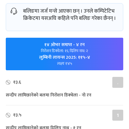
बलिङमा जर्ज मन्से आएका छन् । उनले कम्पिटेटिभ
क्रिकेटमा यसअघि कहिले पनि बलिङ गरेका छैनन् ।
१४ ओभर समाप्त
- ४ रन
निरोशन डिक्‍वेला: १६ दिलिप नाथ: २
लुम्बिनी लायन्स 2025: ११५-४
लक्ष्यः १४५
१३.६
.
सन्दीप लामिछानेको बलमा निरोशन डिक्‍वेला - नो रन
१३.५
1
सन्दीप लामिछानेको बलमा दिलिप नाथ - १ रन