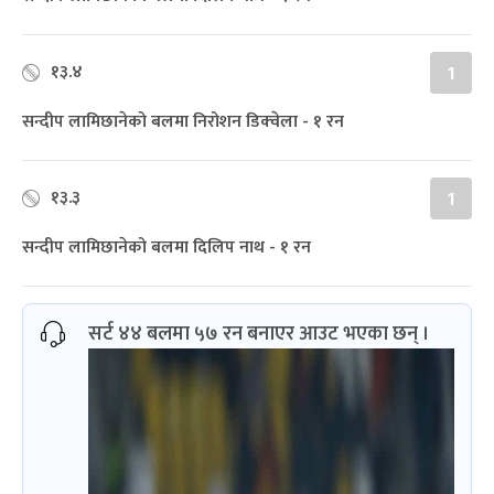
१३.४
1
सन्दीप लामिछानेको बलमा निरोशन डिक्‍वेला - १ रन
१३.३
1
सन्दीप लामिछानेको बलमा दिलिप नाथ - १ रन
सर्ट ४४ बलमा ५७ रन बनाएर आउट भएका छन् ।