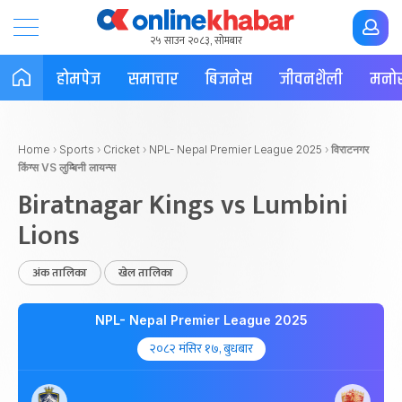
२५ साउन २०८३, सोमबार
होमपेज
समाचार
बिजनेस
जीवनशैली
मनोर
Home
›
Sports
›
Cricket
›
NPL- Nepal Premier League 2025
›
विराटनगर
किंग्स VS लुम्बिनी लायन्स
Biratnagar Kings vs Lumbini
Lions
अंक तालिका
खेल तालिका
NPL- Nepal Premier League 2025
२०८२ मंसिर १७, बुधबार