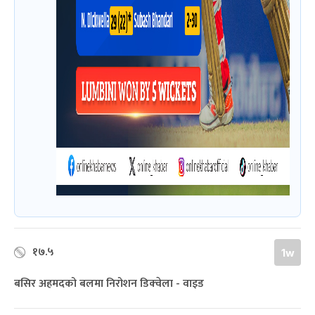
१७.५
1w
बसिर अहमदको बलमा निरोशन डिक्‍वेला - वाइड