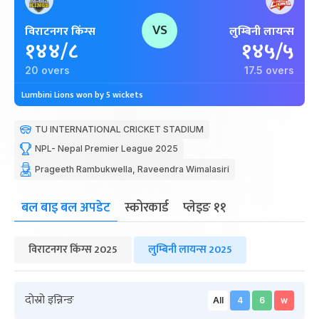
VS
विराटनगर किंग्स
लुम्बिनी लायन्स
१४४/८
१४५/५
20 overs
17.5 overs
Lumbini Lions won by 5 wickets
TU INTERNATIONAL CRICKET STADIUM
NPL- Nepal Premier League 2025
Prageeth Rambukwella, Raveendra Wimalasiri
बल बाइ बल अपडेट
स्कोरकार्ड
प्लेइङ ११
विराटनगर किंग्स 2025
लुम्बिनी लायन्स 2025
दोस्रो इन्निन्ङ
All
4
6
w