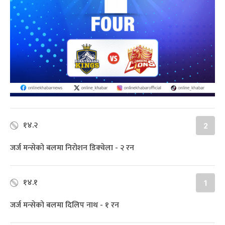
१४.२
2
जर्ज मन्सेको बलमा निरोशन डिक्‍वेला - २ रन
१४.१
1
जर्ज मन्सेको बलमा दिलिप नाथ - १ रन