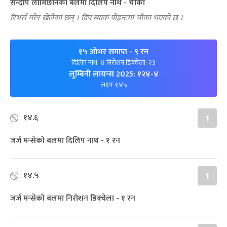
सन्दीप लामिछानेको बलमा दिलिप नाथ - चौका
रिभर्स गरेर खेलेका छन् । डिप ब्याक पोइन्टमा चौका भएको छ ।
१५ ओभर समाप्त
- ९ रन
दिलिप नाथ: ४ निरोशन डिक्‍वेला: २३
लुम्बिनी लायन्स 2025: १२४-४
लक्ष्यः १४५
१४.६
1
जर्ज मन्सेको बलमा दिलिप नाथ - १ रन
१४.५
1
जर्ज मन्सेको बलमा निरोशन डिक्‍वेला - १ रन