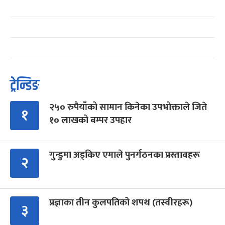
ट्रेन्डिङ
२५० रुपैयाँको सामान किनेका उपभोक्ताले जिते
१
१० लाखको बम्पर उपहार
गुन्डुमा अड्किए एमाले पुनर्गठनका प्रस्तावहरू
२
प्रज्ञाका तीन कुलपतिको शपथ (तस्वीरहरू)
३