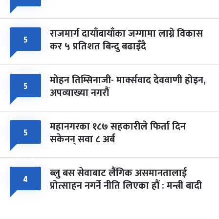
राजमार्ग दायाँबायाँका जग्गामा लाग्ने विकास
५
कर ५ प्रतिशत बिन्दु बढाइँदै
मोहन तिम्सिनाजी- मार्क्सवाद देववाणी होइन,
५
अपव्याख्या नगरौं
महानगरका १८७ सहकारीले फिर्ता दिन
५
सकेनन् सवा ८ अर्ब
ब्लु बस सेवाबाट लैंगिक असमानतालाई
४
प्रोत्साहन नगर्ने नीति लिएका हौं : मन्त्री बादी