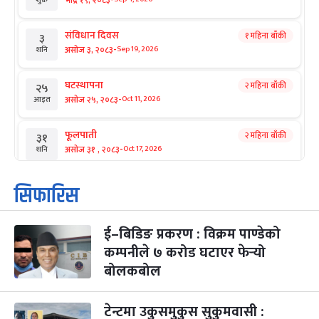
संविधान दिवस
१ महिना बाँकी
३
-
असोज ३, २०८३
Sep 19, 2026
शनि
घटस्थापना
२ महिना बाँकी
२५
-
असोज २५, २०८३
Oct 11, 2026
आइत
फूलपाती
२ महिना बाँकी
३१
-
असोज ३१ , २०८३
Oct 17, 2026
शनि
कार्तिक सङ्क्रान्ति
२ महिना बाँकी
१
सिफारिस
-
कार्तिक १, २०८३
Oct 18, 2026
आइत
ई–बिडिङ प्रकरण : विक्रम पाण्डेको
महानवमी
२ महिना बाँकी
३
-
कम्पनीले ७ करोड घटाएर फेर्‍यो
कार्तिक ३, २०८३
Oct 20, 2026
मंगल
बोलकबोल
विजयादशमी
२ महिना बाँकी
४
-
कार्तिक ४, २०८३
Oct 21, 2026
बुध
टेन्टमा उकुसमुकुस सुकुमवासी :