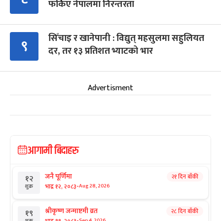
फर्किए नेपालमा निरन्तरता
सिँचाइ र खानेपानी : विद्युत् महसुलमा सहुलियत
९
दर, तर १३ प्रतिशत भ्याटको भार
Advertisment
आगामी बिदाहरु
जनै पूर्णिमा
२१ दिन बाँकी
१२
-
भाद्र १२, २०८३
Aug 28, 2026
शुक्र
श्रीकृष्ण जन्माष्टमी व्रत
२८ दिन बाँकी
१९
-
भाद्र १९, २०८३
Sep 4, 2026
शुक्र