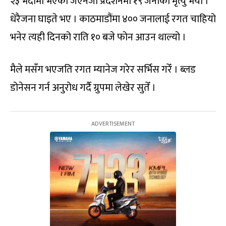
२३ भदौमा भएको जेएनजी प्रदर्शनमा १९ जनाको मृत्यु भयो ।
धेरैजना घाइते भए । काठमाडौंमा ४०० जनालाई रगत चाहियो
भनेर त्यही दिनको राति १० बजे फोन आउन थाल्यो ।
मैले मसँग भएजति रगत म्यानेज गरेर सर्भिस गरेँ । ब्लड
डोनेसन गर्न अनुरोध गर्दै ग्रुपमा लेखेर सुतेँ ।