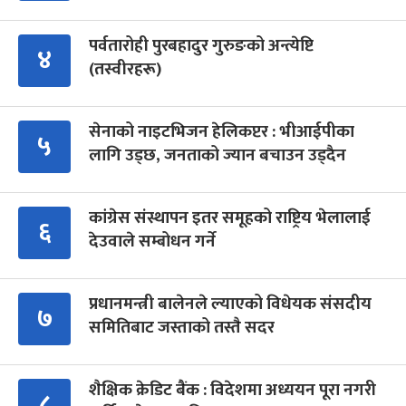
पर्वतारोही पुरबहादुर गुरुङको अन्त्येष्टि
४
(तस्वीरहरू)
सेनाको नाइटभिजन हेलिकप्टर : भीआईपीका
५
लागि उड्छ, जनताको ज्यान बचाउन उड्दैन
कांग्रेस संस्थापन इतर समूहको राष्ट्रिय भेलालाई
६
देउवाले सम्बोधन गर्ने
प्रधानमन्त्री बालेनले ल्याएको विधेयक संसदीय
७
समितिबाट जस्ताको तस्तै सदर
शैक्षिक क्रेडिट बैंक : विदेशमा अध्ययन पूरा नगरी
८