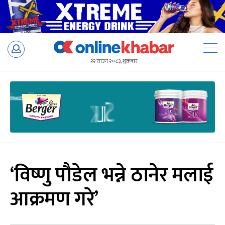
Skip
to
२२ साउन २०८३, शुक्रबार
content
‘विष्णु पौडेल भन्ने ठानेर मलाई
आक्रमण गरे’