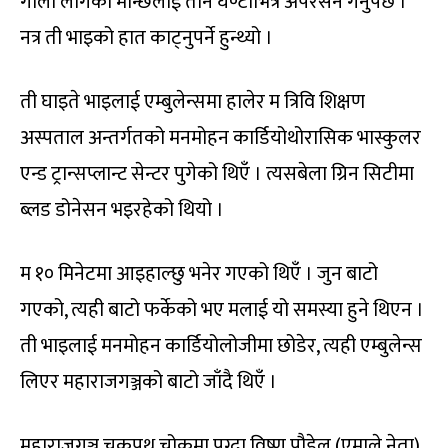
गोली लागेको मान्छेलाई तीन घण्टाभित्र अपरेसन गर्नुपर्छ ।
नत्र ती भाइको हात काट्नुपर्ने हुन्थ्यो ।
ती घाइते भाइलाई एम्बुलेन्समा हालेर म त्रिवि शिक्षण
अस्पताल अन्तर्गतको मनमोहन कार्डियोथोरासिक भास्कुलर
एन्ड ट्रान्सप्लान्ट सेन्टर पुगेको थिएँ । त्यसबेला ग्रिन सिटीमा
ब्लड डोनेसन भइरहेको थियो ।
म १० मिनेटमा आइहाल्छु भनेर गएको थिएँ । जुन बाटो
गएको, त्यही बाटो फर्केको भए मलाई यो समस्या हुने थिएन ।
ती भाइलाई मनमोहन कार्डियोलोजीमा छोडेर, त्यही एम्बुलेन्स
लिएर महाराजगञ्जको बाटो जाँदै थिएँ ।
महाराजगञ्ज चक्रपथ चोकमा पुग्दा विष्णु पौडेल (एमाले नेता)