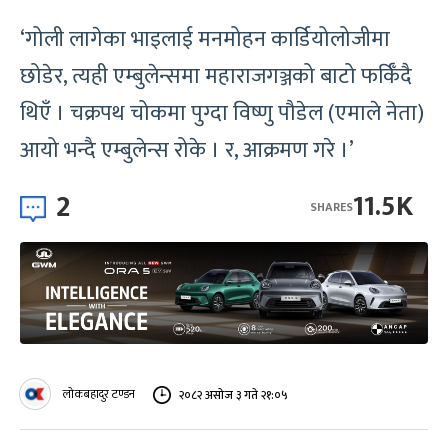
‘गोली लागेका भाइलाई मनमोहन कार्डियोलोजीमा
छोडेर, त्यही एम्बुलेन्समा महाराजगञ्जको बाटो फर्किँदै
थिएँ । चक्रपथ चोकमा पुग्दा विष्णु पौडेल (एमाले नेता)
आयो भन्दै एम्बुलेन्स रोके । र, आक्रमण गरे ।’
2
11.5K
SHARES
लोकबहादुर टण्डन
२०८२ असोज ३ गते २१:०५