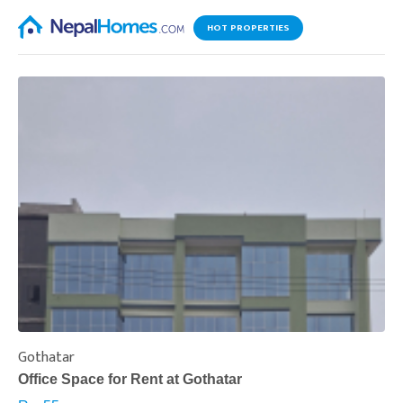
HOT PROPERTIES
Gothatar
S
Office Space for Rent at Gothatar
H