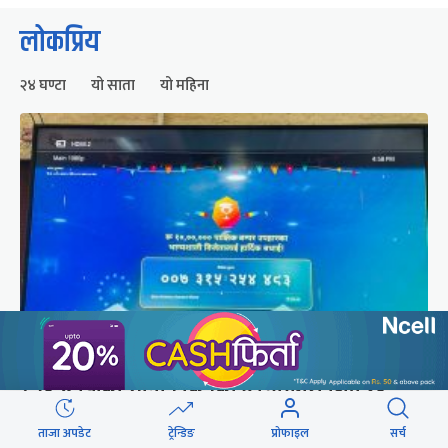
लोकप्रिय
२४ घण्टा
यो साता
यो महिना
२५० रुपैयाँको सामान किनेका उपभोक्ताले जिते १०
लाखको बम्पर उपहार
ताजा अपडेट
ट्रेन्डिङ
प्रोफाइल
सर्च