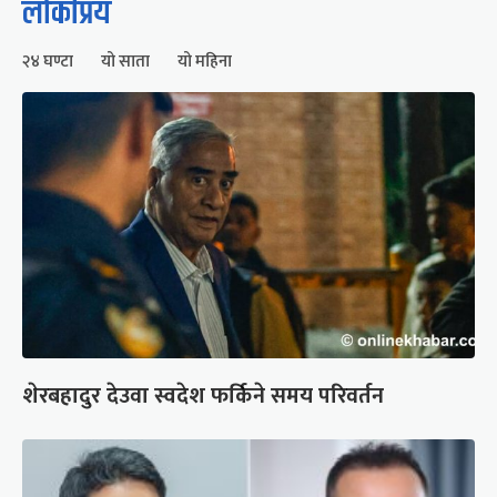
लोकप्रिय
२४ घण्टा
यो साता
यो महिना
शेरबहादुर देउवा स्वदेश फर्किने समय परिवर्तन