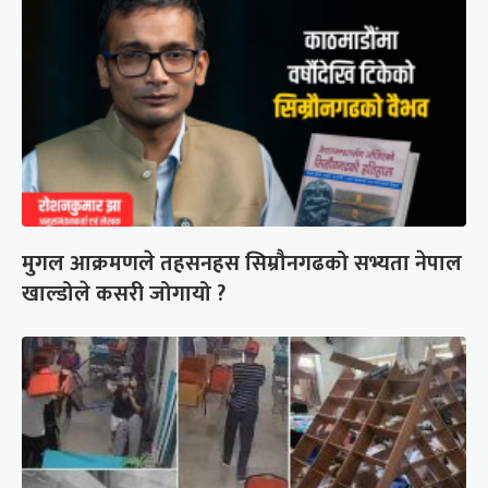
मुगल आक्रमणले तहसनहस सिम्रौनगढको सभ्यता नेपाल
खाल्डोले कसरी जोगायो ?