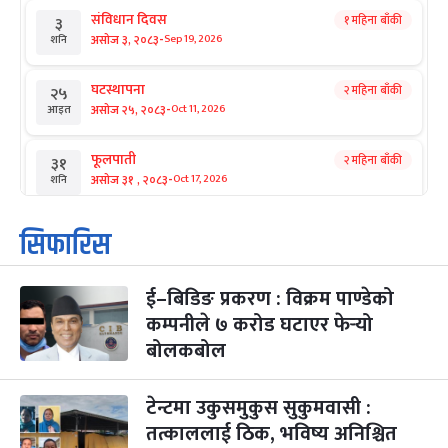
संविधान दिवस
१ महिना बाँकी
३
-
असोज ३, २०८३
Sep 19, 2026
शनि
घटस्थापना
२ महिना बाँकी
२५
-
असोज २५, २०८३
Oct 11, 2026
आइत
फूलपाती
२ महिना बाँकी
३१
-
असोज ३१ , २०८३
Oct 17, 2026
शनि
कार्तिक सङ्क्रान्ति
२ महिना बाँकी
१
सिफारिस
-
कार्तिक १, २०८३
Oct 18, 2026
आइत
ई–बिडिङ प्रकरण : विक्रम पाण्डेको
महानवमी
२ महिना बाँकी
३
-
कम्पनीले ७ करोड घटाएर फेर्‍यो
कार्तिक ३, २०८३
Oct 20, 2026
मंगल
बोलकबोल
विजयादशमी
२ महिना बाँकी
४
-
कार्तिक ४, २०८३
Oct 21, 2026
बुध
टेन्टमा उकुसमुकुस सुकुमवासी :
तत्काललाई ठिक, भविष्य अनिश्चित
पापा‌ङ्कुशा एकादशी व्रत
२ महिना बाँकी
५