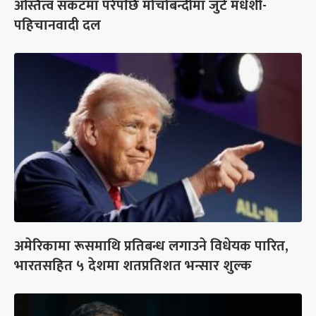
अस्तित्व संकटमा परेपछि मोर्चाबन्दीमा जुटे मधेशी-
पहिचानवादी दल
अमेरिकामा रूसमाथि प्रतिबन्ध लगाउने विधेयक पारित,
भारतसहित ५ देशमा शतप्रतिशत भन्सार शुल्क