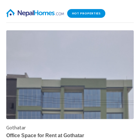
HOT PROPERTIES
Gothatar
S
Office Space for Rent at Gothatar
H