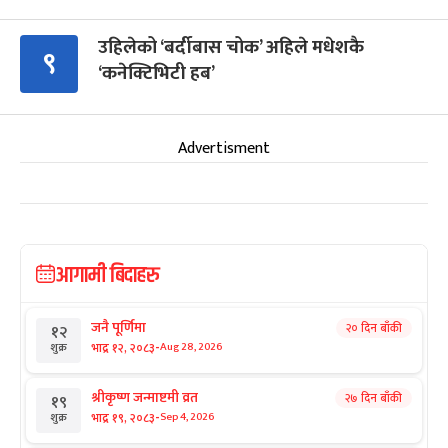
उहिलेको ‘बर्दीबास चोक’ अहिले मधेशकै
९
‘कनेक्टिभिटी हब’
Advertisment
आगामी बिदाहरु
जनै पूर्णिमा
२० दिन बाँकी
१२
-
भाद्र १२, २०८३
Aug 28, 2026
शुक्र
श्रीकृष्ण जन्माष्टमी व्रत
२७ दिन बाँकी
१९
-
भाद्र १९, २०८३
Sep 4, 2026
शुक्र