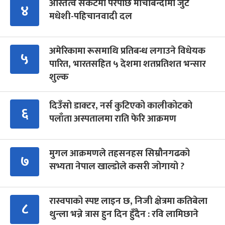
अस्तित्व संकटमा परेपछि मोर्चाबन्दीमा जुटे
४
मधेशी-पहिचानवादी दल
अमेरिकामा रूसमाथि प्रतिबन्ध लगाउने विधेयक
५
पारित, भारतसहित ५ देशमा शतप्रतिशत भन्सार
शुल्क
दिउँसो डाक्टर, नर्स कुटिएको कालीकोटको
६
पलाँता अस्पतालमा राति फेरि आक्रमण
मुगल आक्रमणले तहसनहस सिम्रौनगढको
७
सभ्यता नेपाल खाल्डोले कसरी जोगायो ?
रास्वपाको स्पष्ट लाइन छ, निजी क्षेत्रमा कतिबेला
८
थुन्ला भन्ने त्रास हुन दिन हुँदैन : रवि लामिछाने