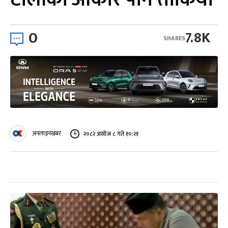
0
7.8K
SHARES
अनलाइनखबर
२०८२ असोज ८ गते १०:२१