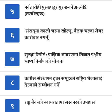
पर्वतारोही पुरबहादुर गुरुङको अन्त्येष्टि
५
(तस्वीरहरू)
‘संसद्‍मा कालो चस्मा खोल्नू, बैठक चल्दा सेयर
६
कारोबार नगर्नू’
सुरक्षा रिपोर्ट : प्राज्ञिक आवरणमा तिब्बत पक्षीय
७
भाष्य निर्माणको योजना
कांग्रेस संस्थापन इतर समूहको राष्ट्रिय भेलालाई
८
देउवाले सम्बोधन गर्ने
राष्ट्र बैंकको स्वायत्ततामा सरकारको उपहास
९