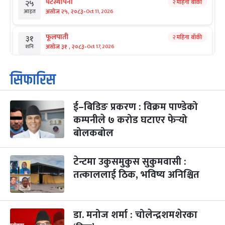
घटस्थापना
२ महिना बाँकी
२५
-
असोज २५, २०८३
Oct 11, 2026
आइत
फूलपाती
२ महिना बाँकी
३१
-
असोज ३१ , २०८३
Oct 17, 2026
शनि
कार्तिक सङ्क्रान्ति
२ महिना बाँकी
१
सिफारिस
-
कार्तिक १, २०८३
Oct 18, 2026
आइत
ई–बिडिङ प्रकरण : विक्रम पाण्डेको
महानवमी
२ महिना बाँकी
३
-
कम्पनीले ७ करोड घटाएर फेर्‍यो
कार्तिक ३, २०८३
Oct 20, 2026
मंगल
बोलकबोल
विजयादशमी
२ महिना बाँकी
४
-
कार्तिक ४, २०८३
Oct 21, 2026
बुध
टेन्टमा उकुसमुकुस सुकुमवासी :
तत्काललाई ठिक, भविष्य अनिश्चित
पापा‌ङ्कुशा एकादशी व्रत
२ महिना बाँकी
५
-
कार्तिक ५, २०८३
Oct 22, 2026
बिहि
डा. मनोज शर्मा : चोलेन्द्रशमशेरका
कुकुर तिहार
३ महिना बाँकी
२२
-
कार्तिक २२, २०८३
Nov 8, 2026
आइत