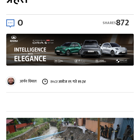
0
872
SHARES
आर्यन धिमाल
२०८२ असोज १९ गते ११:३४