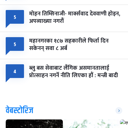
मोहन तिम्सिनाजी- मार्क्सवाद देववाणी होइन,
५
अपव्याख्या नगरौं
महानगरका १८७ सहकारीले फिर्ता दिन
५
सकेनन् सवा ८ अर्ब
ब्लु बस सेवाबाट लैंगिक असमानतालाई
४
प्रोत्साहन नगर्ने नीति लिएका हौं : मन्त्री बादी
वेबस्टोरिज