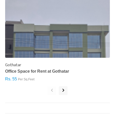
Gothatar
S
Office Space for Rent at Gothatar
H
Rs. 55
R
Per Sq.Feet
‹
›