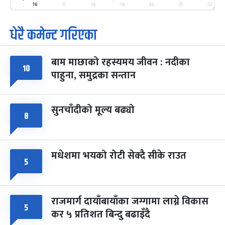
-
फाल्गुन २५, २०८३
Mar 9, 2027
मंगल
16
17
18
19
20
21
22
धेरै कमेन्ट गरिएका
पूर्णिमा व्रत
७ महिना बाँकी
७
-
चैत्र ७, २०८३
Mar 21, 2027
आइत
बाम माछाको रहस्यमय जीवन : नदीका
फागुपूर्णिमा
७ महिना बाँकी
८
१०
पाहुना, समुद्रका सन्तान
-
चैत्र ८, २०८३
Mar 22, 2027
सोम
सुनचाँदीको मूल्य बढ्यो
८
मधेशमा भयको रोटी सेक्दै सीके राउत
५
राजमार्ग दायाँबायाँका जग्गामा लाग्ने विकास
५
कर ५ प्रतिशत बिन्दु बढाइँदै