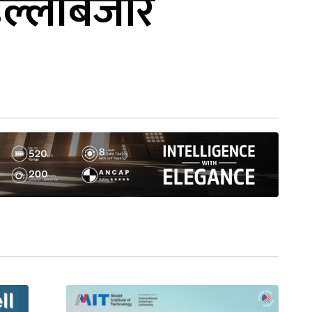
िल्लीबजार