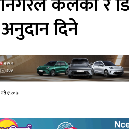
हानगरले कलंकी र ड
अनुदान दिने
गते १५:०७