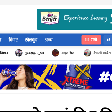
न
विचार
खेलकुद
अन्य
पात्रो
रतिष्ठान
पुरबहादुर गुरुङ
नाइट भिजन
नेपाली काँग्रेस