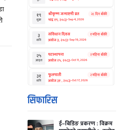
डा
श्रीकृष्ण जन्माष्टमी व्रत
२८ दिन बाँकी
१९
री
-
भाद्र १९, २०८३
Sep 4, 2026
शुक्र
संविधान दिवस
१ महिना बाँकी
३
-
असोज ३, २०८३
Sep 19, 2026
शनि
घटस्थापना
२ महिना बाँकी
२५
-
असोज २५, २०८३
Oct 11, 2026
आइत
फूलपाती
२ महिना बाँकी
३१
-
असोज ३१ , २०८३
Oct 17, 2026
शनि
कार्तिक सङ्क्रान्ति
२ महिना बाँकी
१
सिफारिस
-
कार्तिक १, २०८३
Oct 18, 2026
आइत
महानवमी
२ महिना बाँकी
३
-
कार्तिक ३, २०८३
Oct 20, 2026
मंगल
ई–बिडिङ प्रकरण : विक्रम