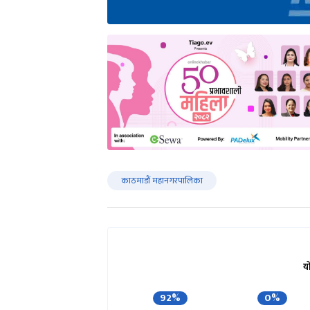
काठमाडौं महानगरपालिका
य
92%
0%