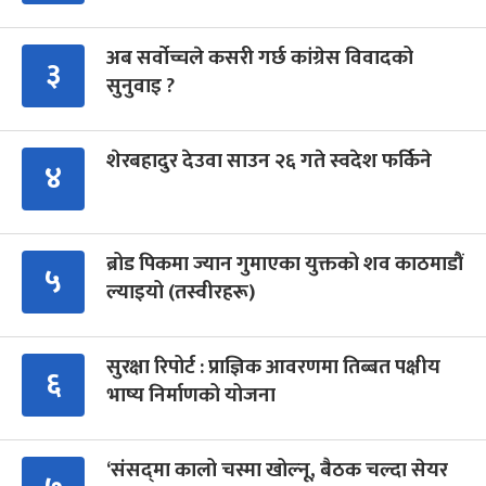
अब सर्वोच्चले कसरी गर्छ कांग्रेस विवादको
३
सुनुवाइ ?
शेरबहादुर देउवा साउन २६ गते स्वदेश फर्किने
४
ब्रोड पिकमा ज्यान गुमाएका युक्तको शव काठमाडौं
५
ल्याइयो (तस्वीरहरू)
सुरक्षा रिपोर्ट : प्राज्ञिक आवरणमा तिब्बत पक्षीय
६
भाष्य निर्माणको योजना
‘संसद्‍मा कालो चस्मा खोल्नू, बैठक चल्दा सेयर