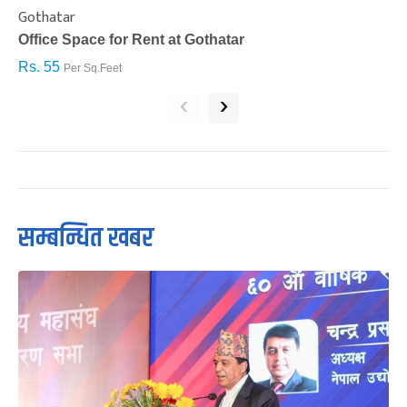
Gothatar
S
Office Space for Rent at Gothatar
H
Rs. 55
R
Per Sq.Feet
‹
›
सम्बन्धित खबर