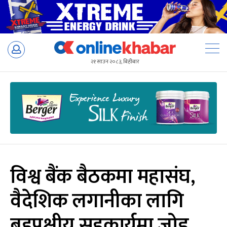
Skip
to
२१ साउन २०८३, बिहीबार
content
विश्व बैंक बैठकमा महासंघ,
वैदेशिक लगानीका लागि
बहुपक्षीय सहकार्यमा जोड