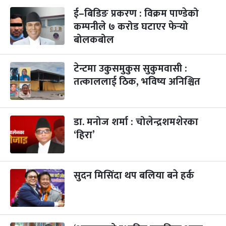
ई–बिडिङ प्रकरण : विक्रम पाण्डेको
कम्पनीले ७ करोड घटाएर फेर्‍यो
बोलकबोल
टेन्टमा उकुसमुकुस सुकुमवासी :
तत्काललाई ठिक, भविष्य अनिश्चित
डा. मनोज शर्मा : चोलेन्द्रशमशेरका
‘हिरा’
सुदन मिसिंदा थप बलिया बने हर्क