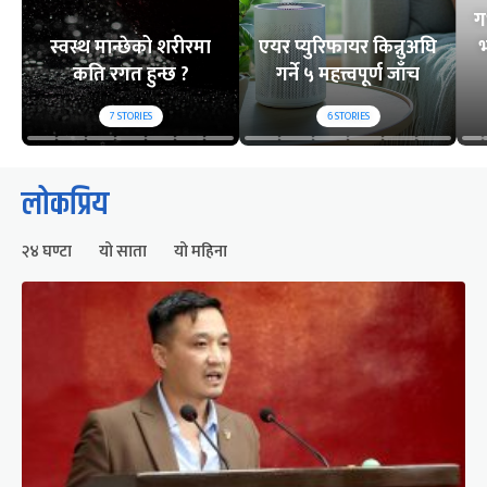
ग
स्वस्थ मान्छेको शरीरमा
एयर प्युरिफायर किन्नुअघि
भ
कति रगत हुन्छ ?
गर्ने ५ महत्त्वपूर्ण जाँच
7
STORIES
6
STORIES
लोकप्रिय
२४ घण्टा
यो साता
यो महिना