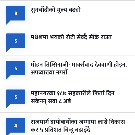
सुनचाँदीको मूल्य बढ्यो
८
मधेशमा भयको रोटी सेक्दै सीके राउत
५
मोहन तिम्सिनाजी- मार्क्सवाद देववाणी होइन,
५
अपव्याख्या नगरौं
महानगरका १८७ सहकारीले फिर्ता दिन
५
सकेनन् सवा ८ अर्ब
राजमार्ग दायाँबायाँका जग्गामा लाग्ने विकास
४
कर ५ प्रतिशत बिन्दु बढाइँदै