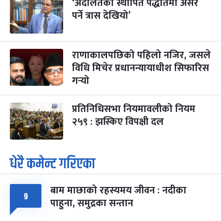
‘अदालतको स्थापित पद्धतिमा असर
पर्ने त्रास देखियो’
राणाकालपछिको पहिलो नजिर, जसले
विधि मिचेर प्रधानन्यायाधीश सिफारिस
गर्‍यो
प्रतिनिधिसभा नियमावलीको नियम
२५९ : झस्किए विपक्षी दल
धेरै कमेन्ट गरिएका
बाम माछाको रहस्यमय जीवन : नदीका
९
पाहुना, समुद्रका सन्तान