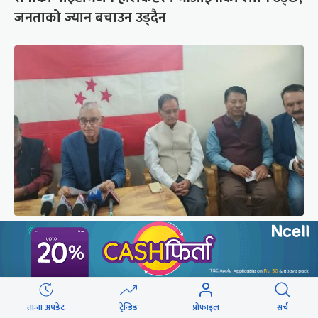
जनताको ज्यान बचाउन उड्दैन
कांग्रेस संस्थापन इतर समूहको राष्ट्रिय भेलालाई देउवाले
सम्बोधन गर्ने
ताजा अपडेट
ट्रेन्डिङ
प्रोफाइल
सर्च