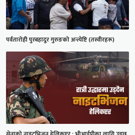
पर्वतारोही पुरबहादुर गुरुङको अन्त्येष्टि (तस्वीरहरू)
सेनाको नाइटभिजन हेलिकप्टर : भीआईपीका लागि उड्छ,