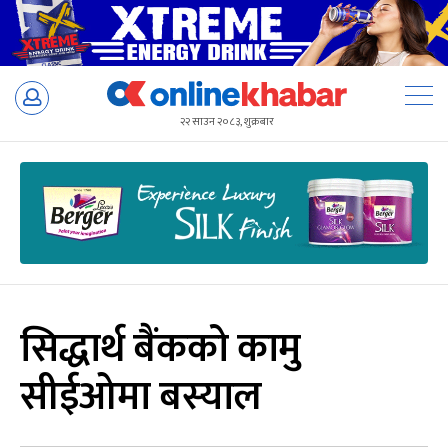
Skip
to
२२ साउन २०८३, शुक्रबार
content
सिद्धार्थ बैंकको कामु
सीईओमा बस्याल