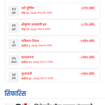
जनै पूर्णिमा
२१ दिन बाँकी
१२
-
भाद्र १२, २०८३
Aug 28, 2026
शुक्र
श्रीकृष्ण जन्माष्टमी व्रत
२८ दिन बाँकी
१९
-
भाद्र १९, २०८३
Sep 4, 2026
शुक्र
संविधान दिवस
१ महिना बाँकी
३
-
असोज ३, २०८३
Sep 19, 2026
शनि
घटस्थापना
२ महिना बाँकी
२५
-
असोज २५, २०८३
Oct 11, 2026
आइत
फूलपाती
२ महिना बाँकी
३१
-
असोज ३१ , २०८३
Oct 17, 2026
शनि
कार्तिक सङ्क्रान्ति
२ महिना बाँकी
१
सिफारिस
-
कार्तिक १, २०८३
Oct 18, 2026
आइत