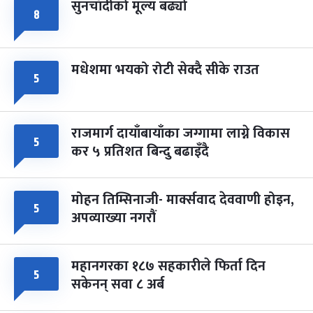
सुनचाँदीको मूल्य बढ्यो
८
मधेशमा भयको रोटी सेक्दै सीके राउत
५
राजमार्ग दायाँबायाँका जग्गामा लाग्ने विकास
५
कर ५ प्रतिशत बिन्दु बढाइँदै
मोहन तिम्सिनाजी- मार्क्सवाद देववाणी होइन,
५
अपव्याख्या नगरौं
महानगरका १८७ सहकारीले फिर्ता दिन
५
सकेनन् सवा ८ अर्ब