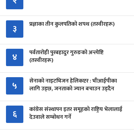
२
प्रज्ञाका तीन कुलपतिको शपथ (तस्वीरहरू)
३
पर्वतारोही पुरबहादुर गुरुङको अन्त्येष्टि
४
(तस्वीरहरू)
सेनाको नाइटभिजन हेलिकप्टर : भीआईपीका
५
लागि उड्छ, जनताको ज्यान बचाउन उड्दैन
कांग्रेस संस्थापन इतर समूहको राष्ट्रिय भेलालाई
६
देउवाले सम्बोधन गर्ने