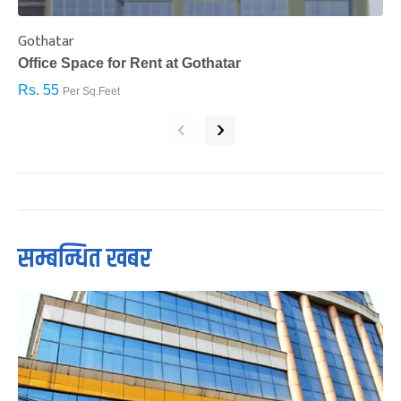
Gothatar
S
Office Space for Rent at Gothatar
H
Rs. 55
R
Per Sq.Feet
‹
›
सम्बन्धित खबर