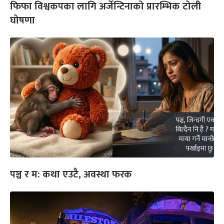
फिफा विश्वकपका लागि अर्जेन्टिनाको प्रारम्भिक टोली
घोषणा
पञ्च र म: कथा एउटै, अवस्था फरक