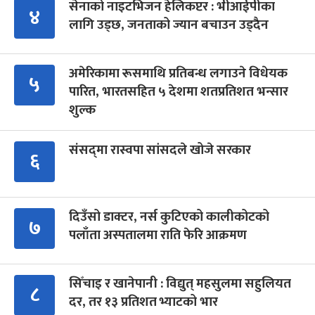
सेनाको नाइटभिजन हेलिकप्टर : भीआईपीका
४
लागि उड्छ, जनताको ज्यान बचाउन उड्दैन
अमेरिकामा रूसमाथि प्रतिबन्ध लगाउने विधेयक
५
पारित, भारतसहित ५ देशमा शतप्रतिशत भन्सार
शुल्क
संसद्‍मा रास्वपा सांसदले खोजे सरकार
६
दिउँसो डाक्टर, नर्स कुटिएको कालीकोटको
७
पलाँता अस्पतालमा राति फेरि आक्रमण
सिँचाइ र खानेपानी : विद्युत् महसुलमा सहुलियत
८
दर, तर १३ प्रतिशत भ्याटको भार