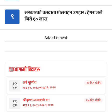
सरकारको करदाता प्रोत्साहन उपहार : हेमराजले
९
जिते १० लाख
Advertisment
आगामी बिदाहरु
जनै पूर्णिमा
२० दिन बाँकी
१२
-
भाद्र १२, २०८३
Aug 28, 2026
शुक्र
श्रीकृष्ण जन्माष्टमी व्रत
२७ दिन बाँकी
१९
-
भाद्र १९, २०८३
Sep 4, 2026
शुक्र