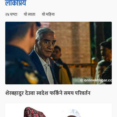
लोकप्रिय
२४ घण्टा
यो साता
यो महिना
शेरबहादुर देउवा स्वदेश फर्किने समय परिवर्तन