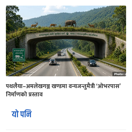
पथलैया–अमलेखगञ्ज खण्डमा वन्यजन्तुमैत्री ‘ओभरपास’
निर्माणको प्रस्ताव
यो पनि