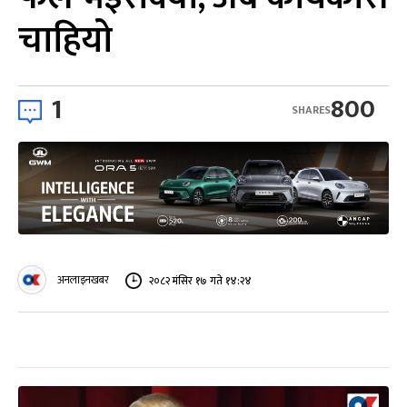
चाहियो
1
800
SHARES
अनलाइनखबर
२०८२ मंसिर १७ गते १४:२४