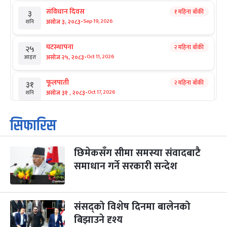
संविधान दिवस
१ महिना बाँकी
३
-
असोज ३, २०८३
Sep 19, 2026
शनि
घटस्थापना
२ महिना बाँकी
२५
-
असोज २५, २०८३
Oct 11, 2026
आइत
फूलपाती
२ महिना बाँकी
३१
-
असोज ३१ , २०८३
Oct 17, 2026
शनि
कार्तिक सङ्क्रान्ति
२ महिना बाँकी
१
सिफारिस
-
कार्तिक १, २०८३
Oct 18, 2026
आइत
छिमेकसँग सीमा समस्या संवादबाटै
महानवमी
२ महिना बाँकी
३
-
समाधान गर्ने सरकारी सन्देश
कार्तिक ३, २०८३
Oct 20, 2026
मंगल
विजयादशमी
२ महिना बाँकी
४
-
कार्तिक ४, २०८३
Oct 21, 2026
बुध
संसद्को विशेष दिनमा बालेनको
बिझाउने दृश्य
पापा‌ङ्कुशा एकादशी व्रत
२ महिना बाँकी
५