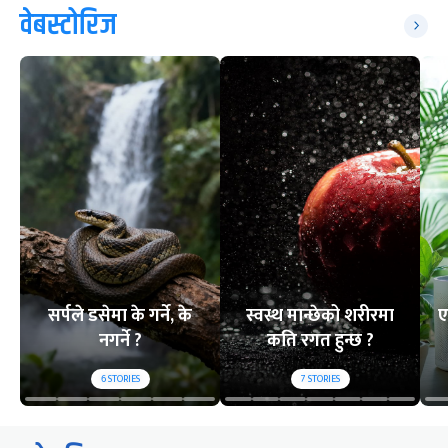
वेबस्टोरिज
सर्पले डसेमा के गर्ने, के
स्वस्थ मान्छेको शरीरमा
ए
नगर्ने ?
कति रगत हुन्छ ?
6
STORIES
7
STORIES