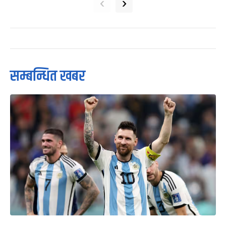
‹
›
सम्बन्धित खबर