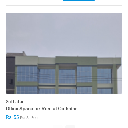
Gothatar
S
Office Space for Rent at Gothatar
H
Rs. 55
R
Per Sq.Feet